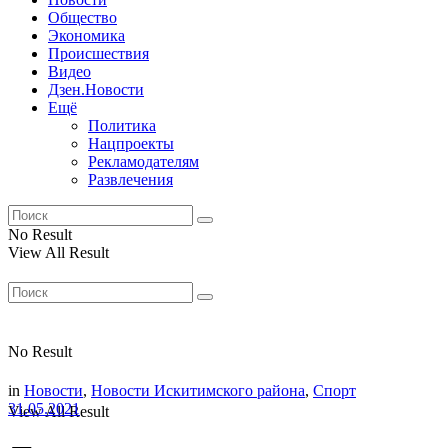
Общество
Экономика
Происшествия
Видео
Дзен.Новости
Ещё
Политика
Нацпроекты
Рекламодателям
Развлечения
No Result
View All Result
No Result
in
Новости
,
Новости Искитимского района
,
Спорт
31.05.2021
View All Result