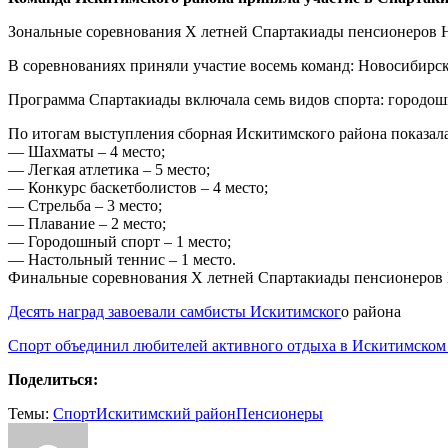
Зональные соревнования X летней Спартакиады пенсионеров Н
В соревнованиях приняли участие восемь команд: Новосибирски
Программа Спартакиады включала семь видов спорта: городошны
По итогам выступления сборная Искитимского района показал
— Шахматы – 4 место;
— Легкая атлетика – 5 место;
— Конкурс баскетболистов – 4 место;
— Стрельба – 3 место;
— Плавание – 2 место;
— Городошный спорт – 1 место;
— Настольный теннис – 1 место.
Финальные соревнования X летней Спартакиады пенсионеров Но
Десять наград завоевали самбисты Искитимског
о района
Спорт объединил любителей активного отдыха в Искитимско
Поделиться:
Темы:
Cпорт
Искитимский район
Пенсионеры