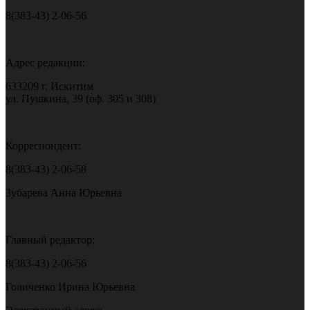
8(383-43) 2-06-56
Адрес редакции:
633209 г. Искитим
ул. Пушкина, 39 (оф. 305 и 308)
Корреспондент:
8(383-43) 2-06-58
Зубарева Анна Юрьевна
Главный редактор:
8(383-43) 2-06-56
Голиченко Ирина Юрьевна