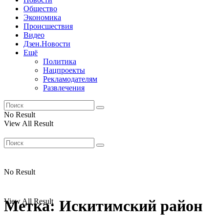
Общество
Экономика
Происшествия
Видео
Дзен.Новости
Ещё
Политика
Нацпроекты
Рекламодателям
Развлечения
No Result
View All Result
No Result
View All Result
Метка:
Искитимский район