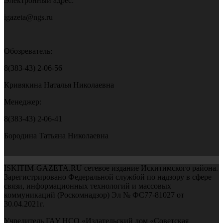
Электронный адрес:
igazeta@ngs.ru
Обозреватель:
8(383-43) 2-06-56
Кривякина Наталья Николаевна
Менеджер:
8(383-43) 2-06-41
Бородина Татьяна Николаевна
ISKITIM-GAZETA.RU сетевое издание Искитимского района.
Зарегистрировано Федеральной службой по надзору в сфере
связи, информационных технологий и массовых
коммуникаций (Роскомнадзор) Эл № ФС77-81027 от
30.04.2021г.
Учредитель ГАУ НСО «Издательский дом «Советская