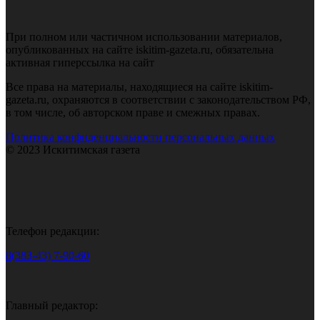
При полном или частичном использовании материалов,
опубликованных на сайте iskitim-gazeta.ru, обязательна
активная гиперссылка на сайт
Все права на материалы, находящиеся на сайте iskitim-
gazeta.ru, охраняются в соответствии с законодательством РФ,
в том числе, об авторском праве и смежных правах.
Политика конфиденциальности персональных данных
© 2023 Искитимская газета
Телефон редакции:
8(383-43) 7-90-60
Главный редактор: