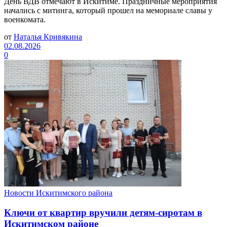
День ВДВ отмечают в Искитиме. Праздничные мероприятия
начались с митинга, который прошел на мемориале славы у
военкомата.
от
Наталья Кривякина
02.08.2026
0
Новости Искитимского района
Ключи от квартир вручили детям-сиротам в
Искитимском районе