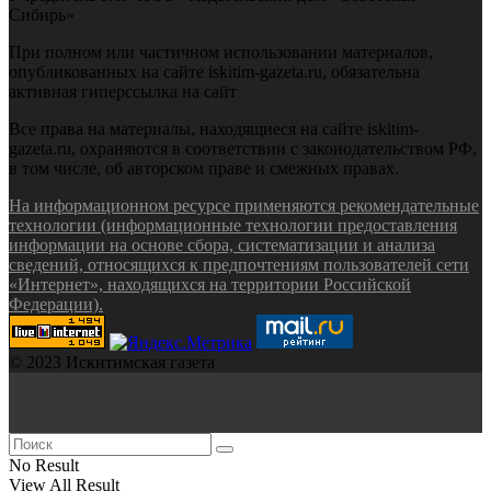
Сибирь»
При полном или частичном использовании материалов,
опубликованных на сайте iskitim-gazeta.ru, обязательна
активная гиперссылка на сайт
Все права на материалы, находящиеся на сайте iskitim-
gazeta.ru, охраняются в соответствии с законодательством РФ,
в том числе, об авторском праве и смежных правах.
На информационном ресурсе применяются рекомендательные
технологии (информационные технологии предоставления
информации на основе сбора, систематизации и анализа
сведений, относящихся к предпочтениям пользователей сети
«Интернет», находящихся на территории Российской
Федерации).
© 2023 Искитимская газета
No Result
View All Result