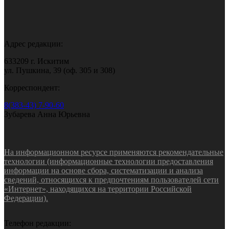
Адрес редакции:
633209 г. Искитим
ул. Пушкина, 39 (оф. 305 и 308)
Корреспондент:
8(383-43) 7-90-60
Зубарева Анна Юрьевна
На информационном ресурсе применяются рекомендательные
технологии (информационные технологии предоставления
информации на основе сбора, систематизации и анализа
сведений, относящихся к предпочтениям пользователей сети
«Интернет», находящихся на территории Российской
Федерации).
Телефон редакции: