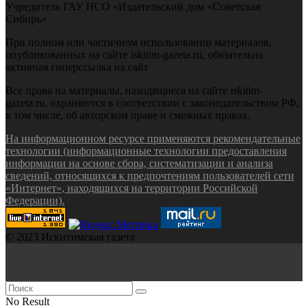
Учредитель ГАУ НСО «Издательский дом «Советская
Сибирь»
При полном или частичном использовании материалов,
опубликованных на сайте iskitim-gazeta.ru, обязательна
активная гиперссылка на сайт
Все права на материалы, находящиеся на сайте iskitim-
gazeta.ru, охраняются в соответствии с законодательством РФ,
в том числе, об авторском праве и смежных правах.
На информационном ресурсе применяются рекомендательные
технологии (информационные технологии предоставления
информации на основе сбора, систематизации и анализа
сведений, относящихся к предпочтениям пользователей сети
«Интернет», находящихся на территории Российской
Федерации).
© 2023 Искитимская газета
No Result