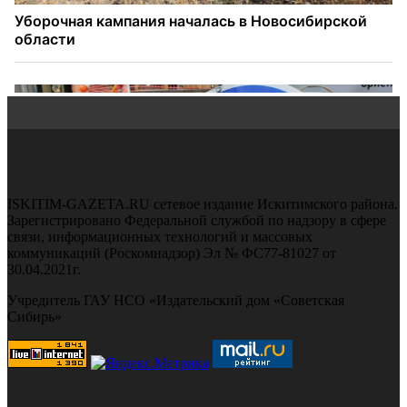
ISKITIM-GAZETA.RU сетевое издание Искитимского района.
Зарегистрировано Федеральной службой по надзору в сфере
связи, информационных технологий и массовых
коммуникаций (Роскомнадзор) Эл № ФС77-81027 от
30.04.2021г.
Учредитель ГАУ НСО «Издательский дом «Советская
Сибирь»