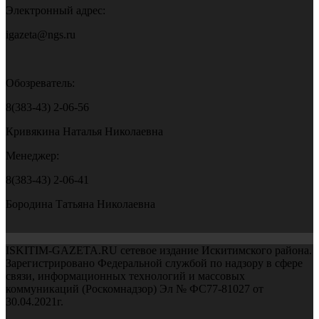
Электронный адрес:
igazeta@ngs.ru
Обозреватель:
8(383-43) 2-06-56
Кривякина Наталья Николаевна
Менеджер:
8(383-43) 2-06-41
Бородина Татьяна Николаевна
ISKITIM-GAZETA.RU сетевое издание Искитимского района.
Зарегистрировано Федеральной службой по надзору в сфере
связи, информационных технологий и массовых
коммуникаций (Роскомнадзор) Эл № ФС77-81027 от
30.04.2021г.