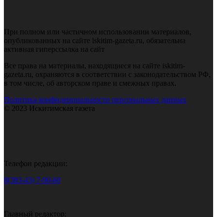
При полном или частичном использовании материалов,
опубликованных на сайте iskitim-gazeta.ru, обязательна
активная гиперссылка на сайт
Все права на материалы, находящиеся на сайте iskitim-
gazeta.ru, охраняются в соответствии с законодательством РФ,
в том числе, об авторском праве и смежных правах.
Политика конфиденциальности персональных данных
© 2023 Искитимская газета
Телефон редакции:
8(383-43) 7-90-60
Главный редактор: