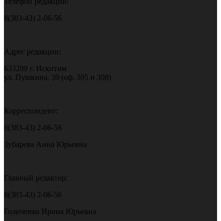
Телефон редакции:
8(383-43) 2-06-56
Адрес редакции:
633209 г. Искитим
ул. Пушкина, 39 (оф. 305 и 308)
Корреспондент:
8(383-43) 2-06-58
Зубарева Анна Юрьевна
Главный редактор:
8(383-43) 2-06-56
Голиченко Ирина Юрьевна