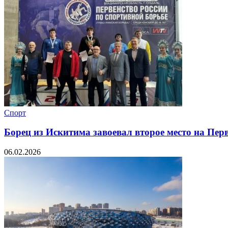
Спорт
Борец из Искитима завоевал второе место на Пер
06.02.2026