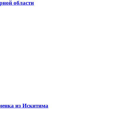
орной области
менка из Искитима