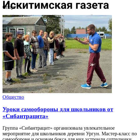
Cпорт
Общество
Уроки самообороны для школьников от
«Сибантрацита»
Группа «Сибантрацит» организовала увлекательное
мероприятие для школьников деревни Ургун. Мастер-класс по
самообороне и основам бокса для них устроили сотрудники