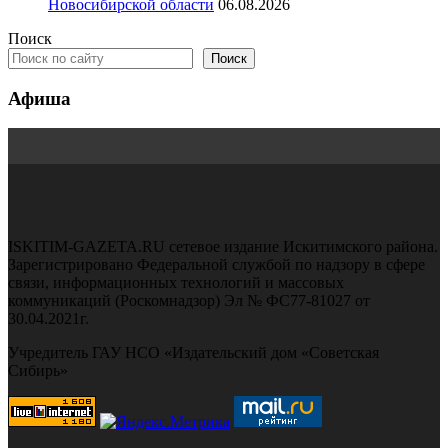
Новосибирской области
06.08.2026
Поиск
Поиск
Афиша
ISKITIM-GAZETA.RU сетевое издание Искитимского района.
Зарегистрировано Федеральной службой по надзору в сфере
связи, информационных технологий и массовых
коммуникаций (Роскомнадзор) Эл № ФС77-81027 от
30.04.2021г.
Учредитель ГАУ НСО «Издательский дом «Советская
Сибирь»