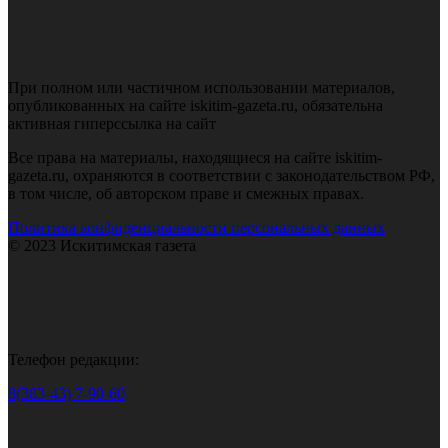
При полном или частичном использовании материалов,
опубликованных на сайте iskitim-gazeta.ru, обязательна
активная гиперссылка на сайт
Все права на материалы, находящиеся на сайте iskitim-
gazeta.ru, охраняются в соответствии с законодательством РФ,
в том числе, об авторском праве и смежных правах.
Политика конфиденциальности персональных данных
© 2023 Искитимская газета
Телефон редакции:
8(383-43) 7-90-60