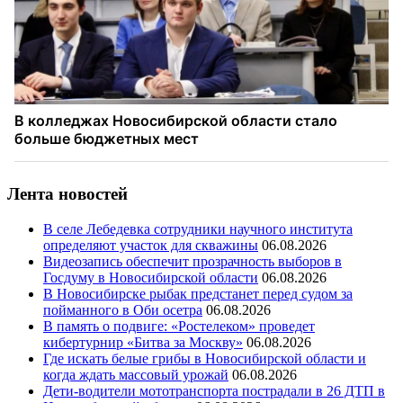
Лента новостей
В селе Лебедевка сотрудники научного института
определяют участок для скважины
06.08.2026
Видеозапись обеспечит прозрачность выборов в
Госдуму в Новосибирской области
06.08.2026
В Новосибирске рыбак предстанет перед судом за
пойманного в Оби осетра
06.08.2026
В память о подвиге: «Ростелеком» проведет
кибертурнир «Битва за Москву»
06.08.2026
Где искать белые грибы в Новосибирской области и
когда ждать массовый урожай
06.08.2026
Дети-водители мототранспорта пострадали в 26 ДТП в