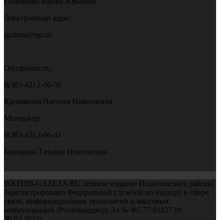
Голиченко Ирина Юрьевна
Электронный адрес:
igazeta@ngs.ru
Обозреватель:
8(383-43) 2-06-56
Кривякина Наталья Николаевна
Менеджер:
8(383-43) 2-06-41
Бородина Татьяна Николаевна
ISKITIM-GAZETA.RU сетевое издание Искитимского района.
Зарегистрировано Федеральной службой по надзору в сфере
связи, информационных технологий и массовых
коммуникаций (Роскомнадзор) Эл № ФС77-81027 от
30.04.2021г.