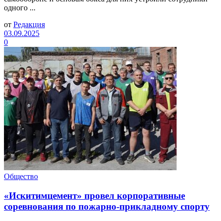
одного ...
от
Редакция
03.09.2025
0
Общество
«Искитимцемент» провел корпоративные
соревнования по пожарно-прикладному спорту