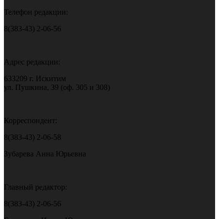
Телефон редакции:
8(383-43) 2-06-56
Адрес редакции:
633209 г. Искитим
ул. Пушкина, 39 (оф. 305 и 308)
Корреспондент:
8(383-43) 2-06-58
Зубарева Анна Юрьевна
Главный редактор:
8(383-43) 2-06-56