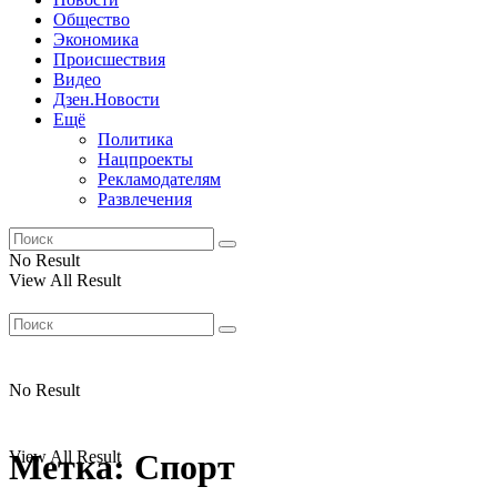
Общество
Экономика
Происшествия
Видео
Дзен.Новости
Ещё
Политика
Нацпроекты
Рекламодателям
Развлечения
No Result
View All Result
No Result
View All Result
Метка:
Cпорт