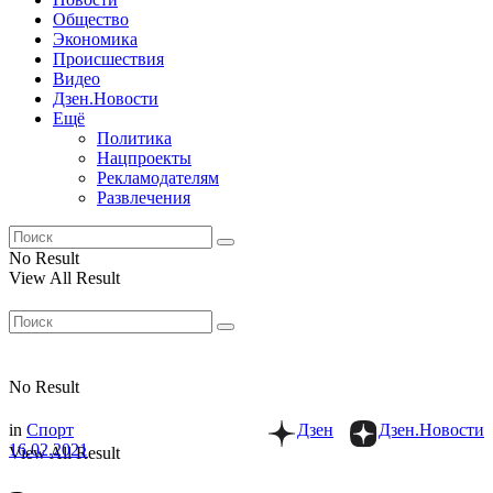
Общество
Экономика
Происшествия
Видео
Дзен.Новости
Ещё
Политика
Нацпроекты
Рекламодателям
Развлечения
No Result
View All Result
No Result
in
Спорт
Дзен
Дзен.Новости
16.02.2021
View All Result