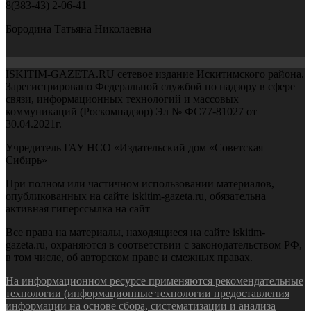
8(383-43) 2-06-41
Бородина Татьяна Николаевна
ISKITIM-GAZETA.RU сетевое издание Искитимского района.
Зарегистрировано Федеральной службой по надзору в сфере
связи, информационных технологий и массовых
коммуникаций (Роскомнадзор) Эл № ФС77-81027 от
30.04.2021г.
Учредитель ГАУ НСО «Издательский дом «Советская
Сибирь»
При полном или частичном использовании материалов,
опубликованных на сайте iskitim-gazeta.ru, обязательна
активная гиперссылка на сайт
Все права на материалы, находящиеся на сайте iskitim-
gazeta.ru, охраняются в соответствии с законодательством РФ,
в том числе, об авторском праве и смежных правах.
На информационном ресурсе применяются рекомендательные
технологии (информационные технологии предоставления
информации на основе сбора, систематизации и анализа