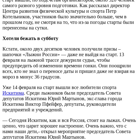
самого разного уровня подготовки. Как рассказал директор
Центра развития физической культуры и спорта Петр
Котельников, участников было значительно больше, чем в
прошлом году, не смотря на то, что из-за погоды старты были
перенесены на сутки.
Хотели бежать в субботу
Кстати, около двух десятков человек получили призы –
шапочки «Лыжни России» — даже не выйдя на старт. 13
февраля на лыжной трассе дежурили судьи, чтобы
предупредить об изменении времени гонки. Они поощрили
всех, кто не знал о переносе даты и пришел даже не взирая на
мороз в минус 36 градусов.
Уже 14 февраля на старт вышли все любители спорта
Искитима
. Среди лыжников были председатель Совета
депутатов Искитима Юрий Мартынов, экс-глава города
Искитима Виктор Пфейфер, депутаты, руководители
предприятий и учреждений.
— Сегодня Искитим, как и вся Россия, стоит на лыжах. Очень
ценно, что царит хорошее настроение. Очень важно, что с
нами наши дети,- открыл мероприятие председатель Совета
депутатов Искитима Юрий Мартынов.