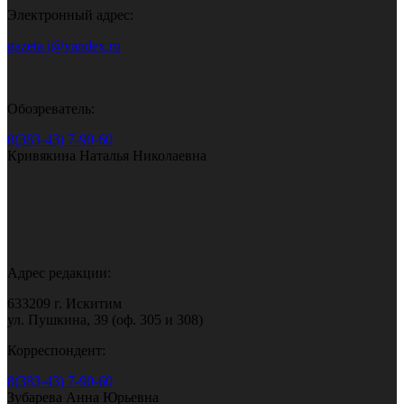
Электронный адрес:
gazeta.i@yandex.ru
Обозреватель:
8(383-43) 7-90-60
Кривякина Наталья Николаевна
Адрес редакции:
633209 г. Искитим
ул. Пушкина, 39 (оф. 305 и 308)
Корреспондент:
8(383-43) 7-90-60
Зубарева Анна Юрьевна