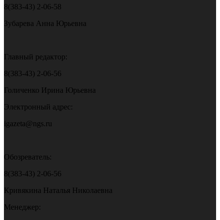
8(383-43) 2-06-58
Зубарева Анна Юрьевна
Главный редактор:
8(383-43) 2-06-56
Голиченко Ирина Юрьевна
Электронный адрес:
igazeta@ngs.ru
Обозреватель:
8(383-43) 2-06-56
Кривякина Наталья Николаевна
Менеджер: