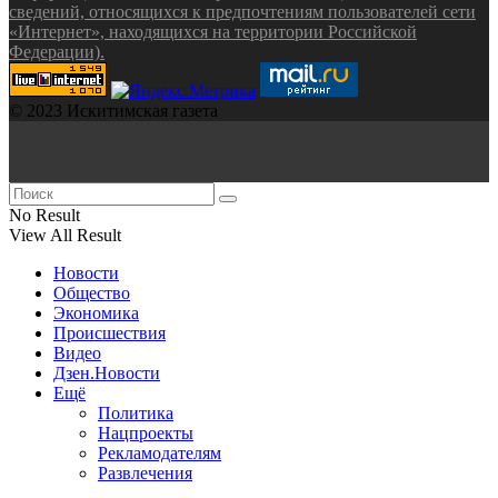
сведений, относящихся к предпочтениям пользователей сети
«Интернет», находящихся на территории Российской
Федерации).
© 2023 Искитимская газета
No Result
View All Result
Новости
Общество
Экономика
Происшествия
Видео
Дзен.Новости
Ещё
Политика
Нацпроекты
Рекламодателям
Развлечения