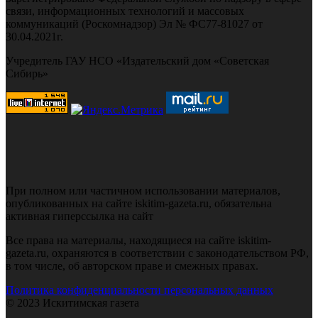
связи, информационных технологий и массовых
коммуникаций (Роскомнадзор) Эл № ФС77-81027 от
30.04.2021г.
Учредитель ГАУ НСО «Издательский дом «Советская
Сибирь»
При полном или частичном использовании материалов,
опубликованных на сайте iskitim-gazeta.ru, обязательна
активная гиперссылка на сайт
Все права на материалы, находящиеся на сайте iskitim-
gazeta.ru, охраняются в соответствии с законодательством РФ,
в том числе, об авторском праве и смежных правах.
Политика конфиденциальности персональных данных
© 2023 Искитимская газета