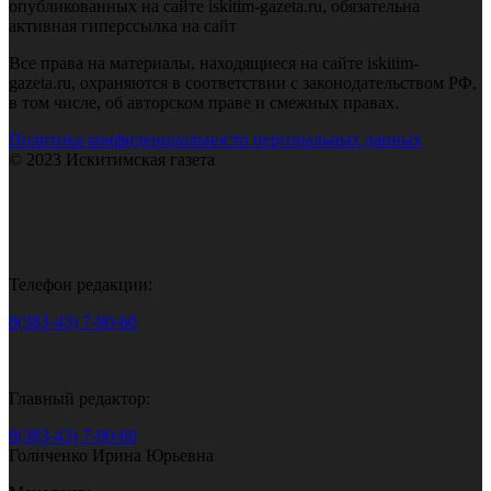
опубликованных на сайте iskitim-gazeta.ru, обязательна
активная гиперссылка на сайт
Все права на материалы, находящиеся на сайте iskitim-
gazeta.ru, охраняются в соответствии с законодательством РФ,
в том числе, об авторском праве и смежных правах.
Политика конфиденциальности персональных данных
© 2023 Искитимская газета
Телефон редакции:
8(383-43) 7-90-60
Главный редактор:
8(383-43) 7-90-60
Голиченко Ирина Юрьевна