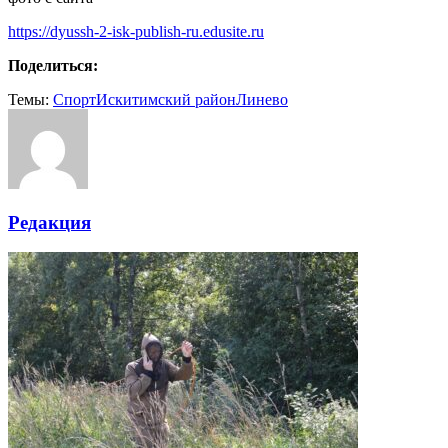
https://dyussh-2-isk-publish-ru.edusite.ru
Поделиться:
Темы:
Cпорт
Искитимский район
Линево
Редакция