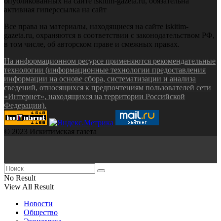
опубликованных на сайте iskitim-gazeta.ru, обязательна
активная гиперссылка на сайт
Все права на материалы, находящиеся на сайте iskitim-
gazeta.ru, охраняются в соответствии с законодательством РФ,
в том числе, об авторском праве и смежных правах.
На информационном ресурсе применяются рекомендательные
технологии (информационные технологии предоставления
информации на основе сбора, систематизации и анализа
сведений, относящихся к предпочтениям пользователей сети
«Интернет», находящихся на территории Российской
Федерации).
© 2023 Искитимская газета
No Result
View All Result
Новости
Общество