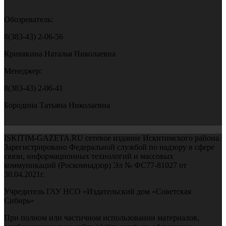
Обозреватель:
8(383-43) 2-06-56
Кривякина Наталья Николаевна
Менеджер:
8(383-43) 2-06-41
Бородина Татьяна Николаевна
ISKITIM-GAZETA.RU сетевое издание Искитимского района.
Зарегистрировано Федеральной службой по надзору в сфере
связи, информационных технологий и массовых
коммуникаций (Роскомнадзор) Эл № ФС77-81027 от
30.04.2021г.
Учредитель ГАУ НСО «Издательский дом «Советская
Сибирь»
При полном или частичном использовании материалов,