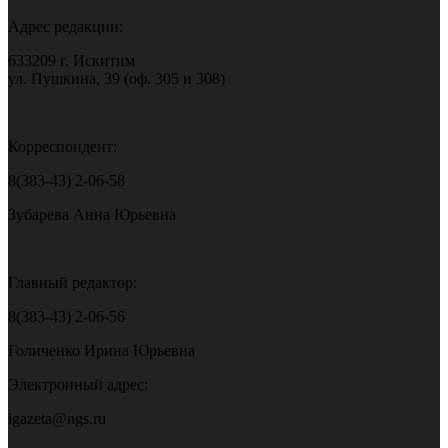
Адрес редакции:
633209 г. Искитим
ул. Пушкина, 39 (оф. 305 и 308)
Корреспондент:
8(383-43) 2-06-58
Зубарева Анна Юрьевна
Главный редактор:
8(383-43) 2-06-56
Голиченко Ирина Юрьевна
Электронный адрес:
igazeta@ngs.ru