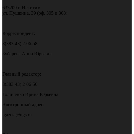
633209 г. Искитим
ул. Пушкина, 39 (оф. 305 и 308)
Корреспондент:
8(383-43) 2-06-58
Зубарева Анна Юрьевна
Главный редактор:
8(383-43) 2-06-56
Голиченко Ирина Юрьевна
Электронный адрес:
igazeta@ngs.ru