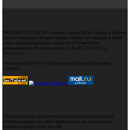
ISKITIM-GAZETA.RU сетевое издание Искитимского района.
Зарегистрировано Федеральной службой по надзору в сфере
связи, информационных технологий и массовых
коммуникаций (Роскомнадзор) Эл № ФС77-81027 от
30.04.2021г.
Учредитель ГАУ НСО «Издательский дом «Советская
Сибирь»
При полном или частичном использовании материалов,
опубликованных на сайте iskitim-gazeta.ru, обязательна
активная гиперссылка на сайт