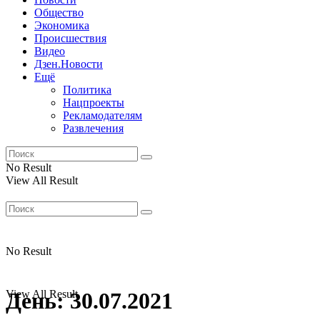
Общество
Экономика
Происшествия
Видео
Дзен.Новости
Ещё
Политика
Нацпроекты
Рекламодателям
Развлечения
No Result
View All Result
No Result
View All Result
День:
30.07.2021