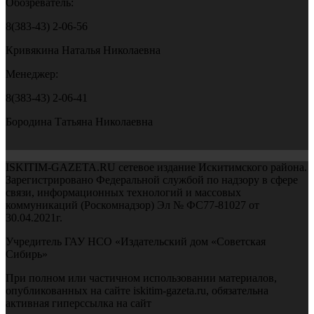
Обозреватель:
8(383-43) 2-06-56
Кривякина Наталья Николаевна
Менеджер:
8(383-43) 2-06-41
Бородина Татьяна Николаевна
ISKITIM-GAZETA.RU сетевое издание Искитимского района.
Зарегистрировано Федеральной службой по надзору в сфере
связи, информационных технологий и массовых
коммуникаций (Роскомнадзор) Эл № ФС77-81027 от
30.04.2021г.
Учредитель ГАУ НСО «Издательский дом «Советская
Сибирь»
При полном или частичном использовании материалов,
опубликованных на сайте iskitim-gazeta.ru, обязательна
активная гиперссылка на сайт