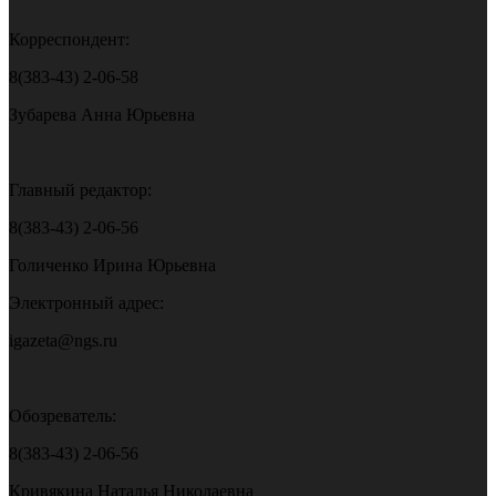
Корреспондент:
8(383-43) 2-06-58
Зубарева Анна Юрьевна
Главный редактор:
8(383-43) 2-06-56
Голиченко Ирина Юрьевна
Электронный адрес:
igazeta@ngs.ru
Обозреватель:
8(383-43) 2-06-56
Кривякина Наталья Николаевна