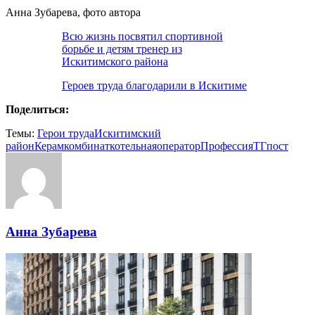
Анна Зубарева, фото автора
Всю жизнь посвятил спортивной
борьбе и детям тренер из
Искитимского района
Героев труда благодарили в Искитиме
Поделиться:
Темы:
Герои труда
Искитимский
район
Керамкомбинат
котельная
оператор
Профессия
ТГпост
Анна Зубарева