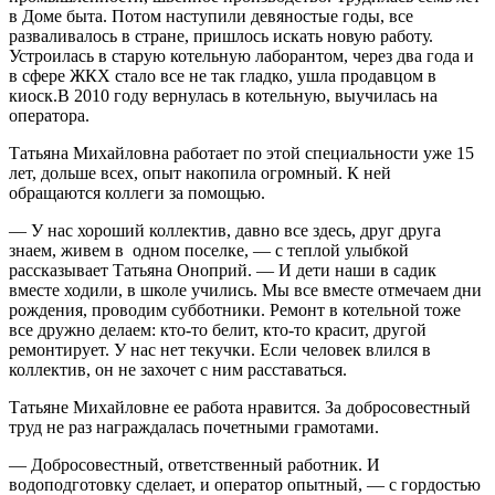
в Доме быта. Потом наступили девяностые годы, все
разваливалось в стране, пришлось искать новую работу.
Устроилась в старую котельную лаборантом, через два года и
в сфере ЖКХ стало все не так гладко, ушла продавцом в
киоск.В 2010 году вернулась в котельную, выучилась на
оператора.
Татьяна Михайловна работает по этой специальности уже 15
лет, дольше всех, опыт накопила огромный. К ней
обращаются коллеги за помощью.
— У нас хороший коллектив, давно все здесь, друг друга
знаем, живем в одном поселке, — с теплой улыбкой
рассказывает Татьяна Оноприй. — И дети наши в садик
вместе ходили, в школе учились. Мы все вместе отмечаем дни
рождения, проводим субботники. Ремонт в котельной тоже
все дружно делаем: кто-то белит, кто-то красит, другой
ремонтирует. У нас нет текучки. Если человек влился в
коллектив, он не захочет с ним расставаться.
Татьяне Михайловне ее работа нравится. За добросовестный
труд не раз награждалась почетными грамотами.
— Добросовестный, ответственный работник. И
водоподготовку сделает, и оператор опытный, — с гордостью