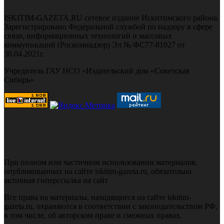
ISKITIM-GAZETA.RU сетевое издание Искитимского района.
Зарегистрировано Федеральной службой по надзору в сфере
связи, информационных технологий и массовых
коммуникаций (Роскомнадзор) Эл № ФС77-81027 от
30.04.2021г.
Учредитель ГАУ НСО «Издательский дом «Советская
Сибирь»
При полном или частичном использовании материалов,
опубликованных на сайте iskitim-gazeta.ru, обязательна
активная гиперссылка на сайт
Все права на материалы, находящиеся на сайте iskitim-
gazeta.ru, охраняются в соответствии с законодательством РФ,
в том числе, об авторском праве и смежных правах.