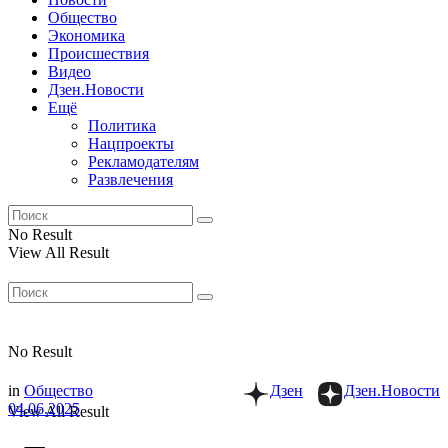
Общество
Экономика
Происшествия
Видео
Дзен.Новости
Ещё
Политика
Нацпроекты
Рекламодателям
Развлечения
No Result
View All Result
No Result
in
Общество
Дзен
Дзен.Новости
04.06.2025
View All Result