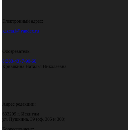
Электронный адрес:
gazeta.i@yandex.ru
Обозреватель:
8(383-43) 7-90-60
Кривякина Наталья Николаевна
Адрес редакции:
633209 г. Искитим
ул. Пушкина, 39 (оф. 305 и 308)
Корреспондент: