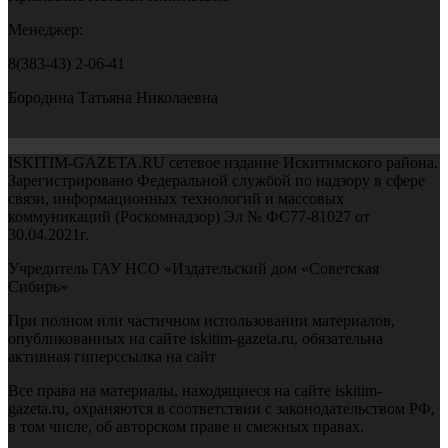
Менеджер:
8(383-43) 2-06-41
Бородина Татьяна Николаевна
ISKITIM-GAZETA.RU сетевое издание Искитимского района.
Зарегистрировано Федеральной службой по надзору в сфере
связи, информационных технологий и массовых
коммуникаций (Роскомнадзор) Эл № ФС77-81027 от
30.04.2021г.
Учредитель ГАУ НСО «Издательский дом «Советская
Сибирь»
При полном или частичном использовании материалов,
опубликованных на сайте iskitim-gazeta.ru, обязательна
активная гиперссылка на сайт
Все права на материалы, находящиеся на сайте iskitim-
gazeta.ru, охраняются в соответствии с законодательством РФ,
в том числе, об авторском праве и смежных правах.