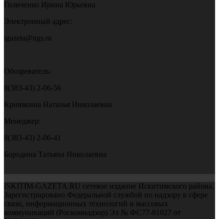
Голиченко Ирина Юрьевна
Электронный адрес:
igazeta@ngs.ru
Обозреватель:
8(383-43) 2-06-56
Кривякина Наталья Николаевна
Менеджер:
8(383-43) 2-06-41
Бородина Татьяна Николаевна
ISKITIM-GAZETA.RU сетевое издание Искитимского района.
Зарегистрировано Федеральной службой по надзору в сфере
связи, информационных технологий и массовых
коммуникаций (Роскомнадзор) Эл № ФС77-81027 от