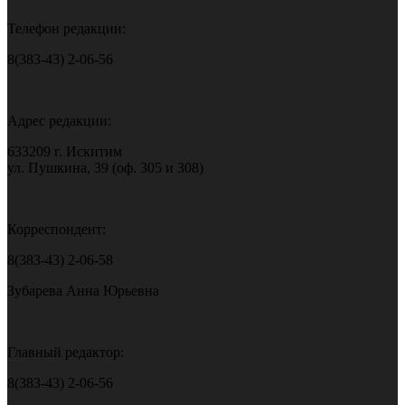
Телефон редакции:
8(383-43) 2-06-56
Адрес редакции:
633209 г. Искитим
ул. Пушкина, 39 (оф. 305 и 308)
Корреспондент:
8(383-43) 2-06-58
Зубарева Анна Юрьевна
Главный редактор:
8(383-43) 2-06-56