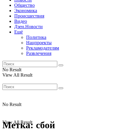
Общество
Экономика
Происшествия
Видео
Дзен.Новости
Ещё
Политика
Нацпроекты
Рекламодателям
Развлечения
No Result
View All Result
No Result
View All Result
Метка:
сбой