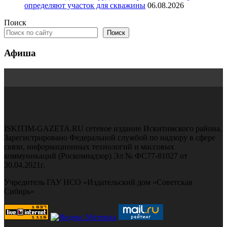
определяют участок для скважины
06.08.2026
Поиск
Поиск
Афиша
ISKITIM-GAZETA.RU сетевое издание Искитимского района.
Зарегистрировано Федеральной службой по надзору в сфере
связи, информационных технологий и массовых
коммуникаций (Роскомнадзор) Эл № ФС77-81027 от
30.04.2021г.
Учредитель ГАУ НСО «Издательский дом «Советская
Сибирь»