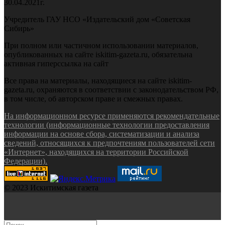
30.04.2021г.
Учредитель ГАУ НСО «Издательский дом «Советская
Сибирь»
При полном или частичном использовании материалов,
опубликованных на сайте iskitim-gazeta.ru, обязательна
активная гиперссылка на сайт
Все права на материалы, находящиеся на сайте iskitim-
gazeta.ru, охраняются в соответствии с законодательством РФ,
в том числе, об авторском праве и смежных правах.
На информационном ресурсе применяются рекомендательные
технологии (информационные технологии предоставления
информации на основе сбора, систематизации и анализа
сведений, относящихся к предпочтениям пользователей сети
«Интернет», находящихся на территории Российской
Федерации).
© 2023 Искитимская газета