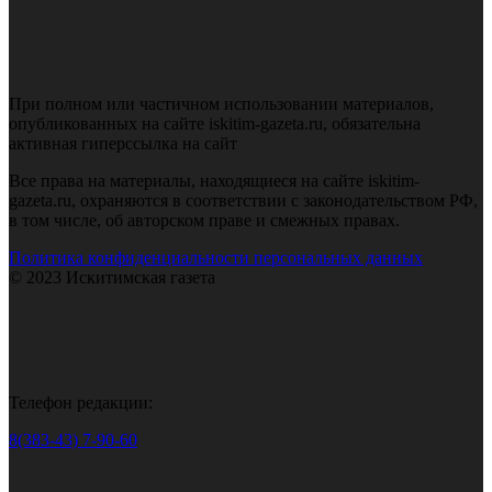
При полном или частичном использовании материалов,
опубликованных на сайте iskitim-gazeta.ru, обязательна
активная гиперссылка на сайт
Все права на материалы, находящиеся на сайте iskitim-
gazeta.ru, охраняются в соответствии с законодательством РФ,
в том числе, об авторском праве и смежных правах.
Политика конфиденциальности персональных данных
© 2023 Искитимская газета
Телефон редакции:
8(383-43) 7-90-60