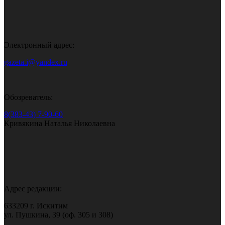
Электронный адрес:
gazeta.i@yandex.ru
Обозреватель:
8(383-43) 7-90-60
Кривякина Наталья Николаевна
Адрес редакции:
633209 г. Искитим
ул. Пушкина, 39 (оф. 305 и 308)