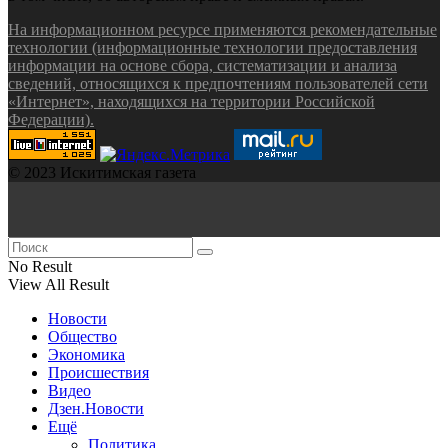
На информационном ресурсе применяются рекомендательные
технологии (информационные технологии предоставления
информации на основе сбора, систематизации и анализа
сведений, относящихся к предпочтениям пользователей сети
«Интернет», находящихся на территории Российской
Федерации).
© 2023 Искитимская газета
No Result
View All Result
Новости
Общество
Экономика
Происшествия
Видео
Дзен.Новости
Ещё
Политика