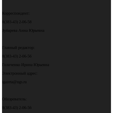
Корреспондент:
8(383-43) 2-06-58
Зубарева Анна Юрьевна
Главный редактор:
8(383-43) 2-06-56
Голиченко Ирина Юрьевна
Электронный адрес:
igazeta@ngs.ru
Обозреватель:
8(383-43) 2-06-56