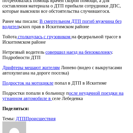
потребовалась помощь врачей скорой помощи, а для
составления материала о ДТП прибыли сотрудники ДПС,
которые выясняли все обстоятельства случившегося.
Ранее мы писали:
В смертельном ДТП погиб мужчина без
водител
ьских прав в Искитимском районе
Тойота
столкнулась с грузовиком
на федеральной трассе в
Искитимском районе
Нетрезвый водитель
совершил наезд на бензоколонку
.
Подробности ДТП
Дрифтеры мешают жителям
Линево (видео с выкрутасами
автохулигана на дороге поселка)
Подросток на мотоцикле
попал в ДТП в Искитиме
Подростки попали в больницу п
осле неудачной поездки на
угнанном автомобиле в
селе Лебедевка
Поделиться:
Темы:
ДТП
Происшествия