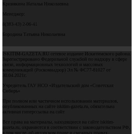
Кривякина Наталья Николаевна
Менеджер:
8(383-43) 2-06-41
Бородина Татьяна Николаевна
ISKITIM-GAZETA.RU сетевое издание Искитимского района.
Зарегистрировано Федеральной службой по надзору в сфере
связи, информационных технологий и массовых
коммуникаций (Роскомнадзор) Эл № ФС77-81027 от
30.04.2021г.
Учредитель ГАУ НСО «Издательский дом «Советская
Сибирь»
При полном или частичном использовании материалов,
опубликованных на сайте iskitim-gazeta.ru, обязательна
активная гиперссылка на сайт
Все права на материалы, находящиеся на сайте iskitim-
gazeta.ru, охраняются в соответствии с законодательством РФ,
в том числе, об авторском праве и смежных правах.