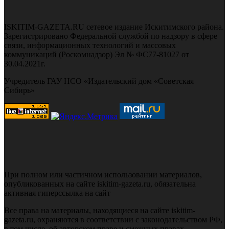
ISKITIM-GAZETA.RU сетевое издание Искитимского района.
Зарегистрировано Федеральной службой по надзору в сфере
связи, информационных технологий и массовых
коммуникаций (Роскомнадзор) Эл № ФС77-81027 от
30.04.2021г.
Учредитель ГАУ НСО «Издательский дом «Советская
Сибирь»
При полном или частичном использовании материалов,
опубликованных на сайте iskitim-gazeta.ru, обязательна
активная гиперссылка на сайт
Все права на материалы, находящиеся на сайте iskitim-
gazeta.ru, охраняются в соответствии с законодательством РФ,
в том числе, об авторском праве и смежных правах.