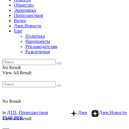
Общество
Экономика
Происшествия
Видео
Дзен.Новости
Ещё
Политика
Нацпроекты
Рекламодателям
Развлечения
No Result
View All Result
No Result
in
ДТП
,
Происшествия
Дзен
Дзен.Новости
25.08.2021
View All Result