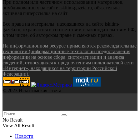
При полном или частичном использовании материалов,
опубликованных на сайте iskitim-gazeta.ru, обязательна
активная гиперссылка на сайт
Все права на материалы, находящиеся на сайте iskitim-
gazeta.ru, охраняются в соответствии с законодательством РФ,
в том числе, об авторском праве и смежных правах.
На информационном ресурсе применяются рекомендательные
технологии (информационные технологии предоставления
информации на основе сбора, систематизации и анализа
сведений, относящихся к предпочтениям пользователей сети
«Интернет», находящихся на территории Российской
Федерации).
© 2023 Искитимская газета
No Result
View All Result
Новости