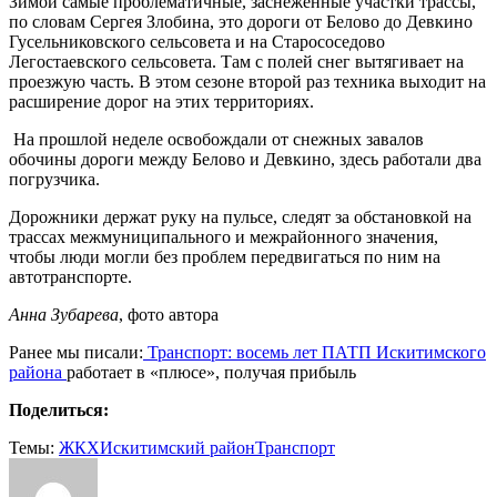
Зимой самые проблематичные, заснеженные участки трассы,
по словам Сергея Злобина, это дороги от Белово до Девкино
Гусельниковского сельсовета и на Старососедово
Легостаевского сельсовета. Там с полей снег вытягивает на
проезжую часть. В этом сезоне второй раз техника выходит на
расширение дорог на этих территориях.
На прошлой неделе освобождали от снежных завалов
обочины дороги между Белово и Девкино, здесь работали два
погрузчика.
Дорожники держат руку на пульсе, следят за обстановкой на
трассах межмуниципального и межрайонного значения,
чтобы люди могли без проблем передвигаться по ним на
автотранспорте.
Анна Зубарева
, фото автора
Ранее мы писали:
Транспорт: восемь лет ПАТП Искитимского
района
работает в «плюсе», получая прибыль
Поделиться:
Темы:
ЖКХ
Искитимский район
Транспорт