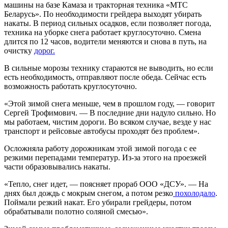
машины на базе Камаза и тракторная техника «МТС
Беларусь». По необходимости грейдера выходят убирать
накаты. В период сильных осадков, если позволяет погода,
техника на уборке снега работает круглосуточно. Смена
длится по 12 часов, водители меняются и снова в путь, на
очистку
дорог.
В сильные морозы технику стараются не выводить, но если
есть необходимость, отправляют после обеда. Сейчас есть
возможность работать круглосуточно.
«Этой зимой снега меньше, чем в прошлом году, — говорит
Сергей Трофимович. — В последние дни надуло сильно. Но
мы работаем, чистим дороги. Во всяком случае, везде у нас
транспорт и рейсовые автобусы проходят без проблем».
Осложняла работу дорожникам этой зимой погода с ее
резкими перепадами температур. Из-за этого на проезжей
части образовывались накаты.
«Тепло, снег идет, — поясняет прораб ООО «ДСУ». — На
днях был дождь с мокрым снегом, а потом резко
похолодало
.
Поймали резкий накат. Его убирали грейдеры, потом
обрабатывали полотно соляной смесью».