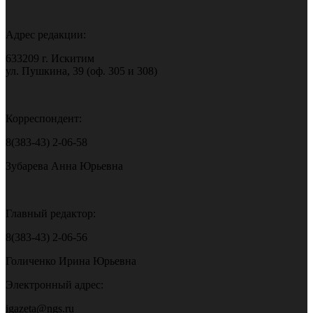
Адрес редакции:
633209 г. Искитим
ул. Пушкина, 39 (оф. 305 и 308)
Корреспондент:
8(383-43) 2-06-58
Зубарева Анна Юрьевна
Главный редактор:
8(383-43) 2-06-56
Голиченко Ирина Юрьевна
Электронный адрес:
igazeta@ngs.ru