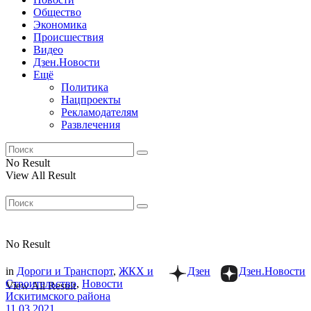
Общество
Экономика
Происшествия
Видео
Дзен.Новости
Ещё
Политика
Нацпроекты
Рекламодателям
Развлечения
No Result
View All Result
No Result
in
Дороги и Транспорт
,
ЖКХ и
Дзен
Дзен.Новости
Строительство
,
Новости
View All Result
Искитимского района
11.03.2021