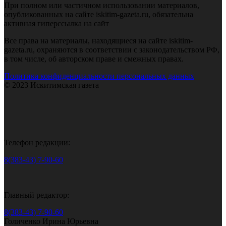
При полном или частичном использовании материалов,
опубликованных на сайте iskitim-gazeta.ru, обязательна
активная гиперссылка на сайт
Все права на материалы, находящиеся на сайте iskitim-
gazeta.ru, охраняются в соответствии с законодательством РФ,
в том числе, об авторском праве и смежных правах.
Политика конфиденциальности персональных данных
© 2023 Искитимская газета
Телефон редакции:
8(383-43) 7-90-60
Главный редактор:
8(383-43) 7-90-60
Голиченко Ирина Юрьевна