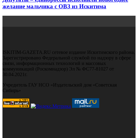
желание мальчика с ОВЗ из Искитима
ISKITIM-GAZETA.RU сетевое издание Искитимского района.
Зарегистрировано Федеральной службой по надзору в сфере
связи, информационных технологий и массовых
коммуникаций (Роскомнадзор) Эл № ФС77-81027 от
30.04.2021г.
Учредитель ГАУ НСО «Издательский дом «Советская
Сибирь»