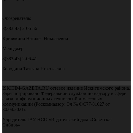
Обозреватель:
8(383-43) 2-06-56
Кривякина Наталья Николаевна
Менеджер:
8(383-43) 2-06-41
Бородина Татьяна Николаевна
ISKITIM-GAZETA.RU сетевое издание Искитимского района.
Зарегистрировано Федеральной службой по надзору в сфере
связи, информационных технологий и массовых
коммуникаций (Роскомнадзор) Эл № ФС77-81027 от
30.04.2021г.
Учредитель ГАУ НСО «Издательский дом «Советская
Сибирь»