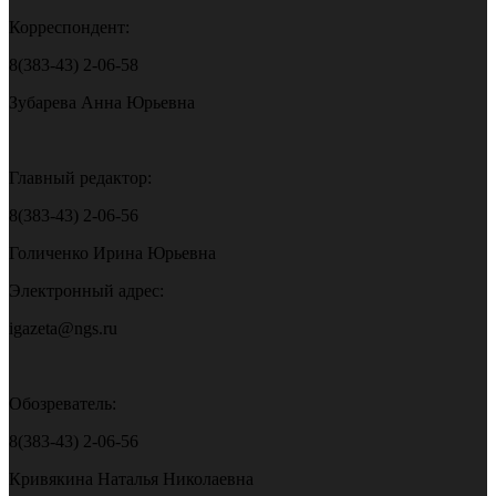
Корреспондент:
8(383-43) 2-06-58
Зубарева Анна Юрьевна
Главный редактор:
8(383-43) 2-06-56
Голиченко Ирина Юрьевна
Электронный адрес:
igazeta@ngs.ru
Обозреватель:
8(383-43) 2-06-56
Кривякина Наталья Николаевна