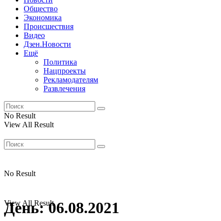
Общество
Экономика
Происшествия
Видео
Дзен.Новости
Ещё
Политика
Нацпроекты
Рекламодателям
Развлечения
No Result
View All Result
No Result
View All Result
День:
06.08.2021