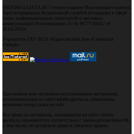
ISKITIM-GAZETA.RU сетевое издание Искитимского района.
Зарегистрировано Федеральной службой по надзору в сфере
связи, информационных технологий и массовых
коммуникаций (Роскомнадзор) Эл № ФС77-81027 от
30.04.2021г.
Учредитель ГАУ НСО «Издательский дом «Советская
Сибирь»
При полном или частичном использовании материалов,
опубликованных на сайте iskitim-gazeta.ru, обязательна
активная гиперссылка на сайт
Все права на материалы, находящиеся на сайте iskitim-
gazeta.ru, охраняются в соответствии с законодательством РФ,
в том числе, об авторском праве и смежных правах.