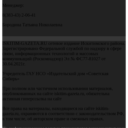
Менеджер:
8(383-43) 2-06-41
Бородина Татьяна Николаевна
ISKITIM-GAZETA.RU сетевое издание Искитимского района.
Зарегистрировано Федеральной службой по надзору в сфере
связи, информационных технологий и массовых
коммуникаций (Роскомнадзор) Эл № ФС77-81027 от
30.04.2021г.
Учредитель ГАУ НСО «Издательский дом «Советская
Сибирь»
При полном или частичном использовании материалов,
опубликованных на сайте iskitim-gazeta.ru, обязательна
активная гиперссылка на сайт
Все права на материалы, находящиеся на сайте iskitim-
gazeta.ru, охраняются в соответствии с законодательством РФ,
в том числе, об авторском праве и смежных правах.