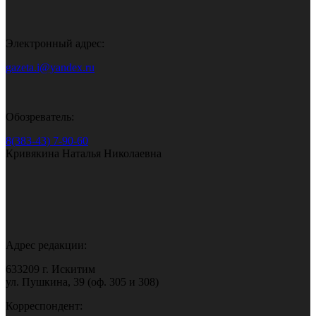
Электронный адрес:
gazeta.i@yandex.ru
Обозреватель:
8(383-43) 7-90-60
Кривякина Наталья Николаевна
Адрес редакции:
633209 г. Искитим
ул. Пушкина, 39 (оф. 305 и 308)
Корреспондент: