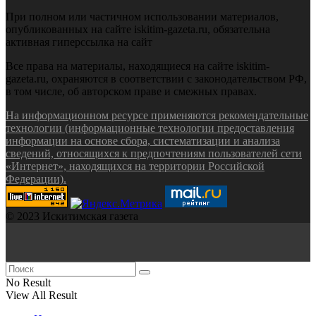
При полном или частичном использовании материалов,
опубликованных на сайте iskitim-gazeta.ru, обязательна
активная гиперссылка на сайт
Все права на материалы, находящиеся на сайте iskitim-
gazeta.ru, охраняются в соответствии с законодательством РФ,
в том числе, об авторском праве и смежных правах.
На информационном ресурсе применяются рекомендательные
технологии (информационные технологии предоставления
информации на основе сбора, систематизации и анализа
сведений, относящихся к предпочтениям пользователей сети
«Интернет», находящихся на территории Российской
Федерации).
© 2023 Искитимская газета
No Result
View All Result