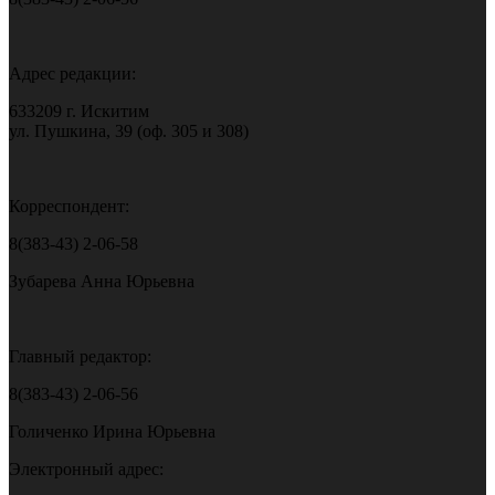
Адрес редакции:
633209 г. Искитим
ул. Пушкина, 39 (оф. 305 и 308)
Корреспондент:
8(383-43) 2-06-58
Зубарева Анна Юрьевна
Главный редактор:
8(383-43) 2-06-56
Голиченко Ирина Юрьевна
Электронный адрес: