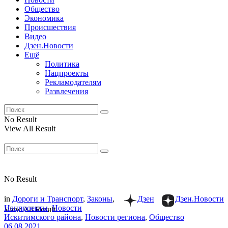
Общество
Экономика
Происшествия
Видео
Дзен.Новости
Ещё
Политика
Нацпроекты
Рекламодателям
Развлечения
No Result
View All Result
No Result
in
Дороги и Транспорт
,
Законы
,
Дзен
Дзен.Новости
Нацпроекты
,
Новости
View All Result
Искитимского района
,
Новости региона
,
Общество
06.08.2021