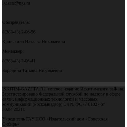
igazeta@ngs.ru
Обозреватель:
8(383-43) 2-06-56
Кривякина Наталья Николаевна
Менеджер:
8(383-43) 2-06-41
Бородина Татьяна Николаевна
ISKITIM-GAZETA.RU сетевое издание Искитимского района.
Зарегистрировано Федеральной службой по надзору в сфере
связи, информационных технологий и массовых
коммуникаций (Роскомнадзор) Эл № ФС77-81027 от
30.04.2021г.
Учредитель ГАУ НСО «Издательский дом «Советская
Сибирь»