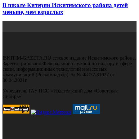
В школе Китерни Искитимского района детей
меньше, чем взрослых
ISKITIM-GAZETA.RU сетевое издание Искитимского района.
Зарегистрировано Федеральной службой по надзору в сфере
связи, информационных технологий и массовых
коммуникаций (Роскомнадзор) Эл № ФС77-81027 от
30.04.2021г.
Учредитель ГАУ НСО «Издательский дом «Советская
Сибирь»