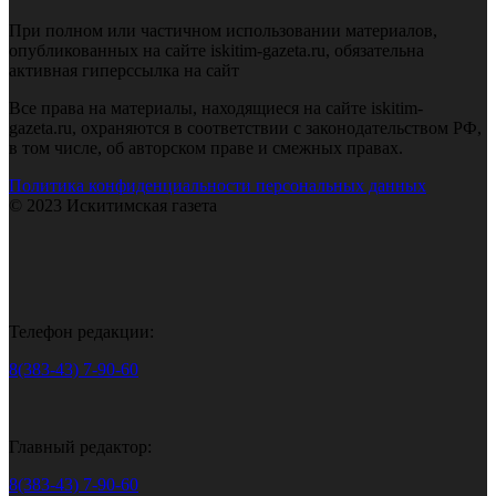
При полном или частичном использовании материалов,
опубликованных на сайте iskitim-gazeta.ru, обязательна
активная гиперссылка на сайт
Все права на материалы, находящиеся на сайте iskitim-
gazeta.ru, охраняются в соответствии с законодательством РФ,
в том числе, об авторском праве и смежных правах.
Политика конфиденциальности персональных данных
© 2023 Искитимская газета
Телефон редакции:
8(383-43) 7-90-60
Главный редактор:
8(383-43) 7-90-60