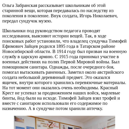
Ольга Забранская рассказывает школьникам об этой
старинной вещи, которая передавалась по наследству из
поколения в поколение. Внук солдата, Игорь Николаевич,
передал сундучок музею.
Школьники под руководством педагога проводят
исследования, выясняют истории вещей. Так, в ходе
поисковых работ установили, что владелец сундучка Тимофей
Ефимович Зайцев родился 1895 года в Татарском районе
Новосибирской области. В 1914 году был призван на военную
службу в царскую армию. С 1915 года принимал участие в
военных действиях на полях Первой Мировой войны. Был
помощником санитара. Однажды, после очередного боя,
помогал вытаскивать раненных. Заметил около австрийского
солдата небольшой деревянный предмет. Это оказался
ящичек, внутри которого хранились перевязочные материалы.
На тот момент они оказались очень необходимы. Красный
Крест не успевал за продвижением наших войск, марлевые
бинты, йод были на исходе. Тимофей Зайцев взял трофей и
вместе с санитаром использовали его содержимое по
назначению. А в сундучке потом хранили аптечку.