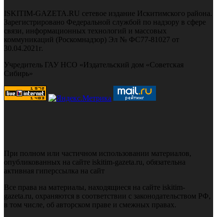
ISKITIM-GAZETA.RU сетевое издание Искитимского района.
Зарегистрировано Федеральной службой по надзору в сфере
связи, информационных технологий и массовых
коммуникаций (Роскомнадзор) Эл № ФС77-81027 от
30.04.2021г.
Учредитель ГАУ НСО «Издательский дом «Советская
Сибирь»
При полном или частичном использовании материалов,
опубликованных на сайте iskitim-gazeta.ru, обязательна
активная гиперссылка на сайт
Все права на материалы, находящиеся на сайте iskitim-
gazeta.ru, охраняются в соответствии с законодательством РФ,
в том числе, об авторском праве и смежных правах.