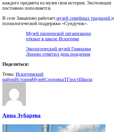
каждого предмета из музея своя история. Экспозиция
постоянно пополняется.
В селе Завьялово работает
музей семейных традиций
и
психологической поддержки «Сундучок».
Музей пионерской организации
открыт в школе Искитима
Экологический музей Гимназии
Линево отметил день рождения
Поделиться:
Темы:
Искитимский
район
История
Музей
Сосновка
ТГпост
Школа
Анна Зубарева