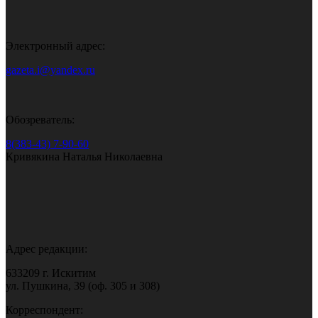
Электронный адрес:
gazeta.i@yandex.ru
Обозреватель:
8(383-43) 7-90-60
Кривякина Наталья Николаевна
Адрес редакции:
633209 г. Искитим
ул. Пушкина, 39 (оф. 305 и 308)
Корреспондент: