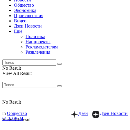
Общество
Экономика
Происшествия
Видео
Дзен.Новости
Ещё
Политика
Нацпроекты
Рекламодателям
Развлечения
No Result
View All Result
No Result
in
Общество
Дзен
Дзен.Новости
01.10.2024
View All Result