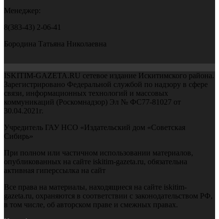
Менеджер:
8(383-43) 2-06-41
Бородина Татьяна Николаевна
ISKITIM-GAZETA.RU сетевое издание Искитимского района.
Зарегистрировано Федеральной службой по надзору в сфере
связи, информационных технологий и массовых
коммуникаций (Роскомнадзор) Эл № ФС77-81027 от
30.04.2021г.
Учредитель ГАУ НСО «Издательский дом «Советская
Сибирь»
При полном или частичном использовании материалов,
опубликованных на сайте iskitim-gazeta.ru, обязательна
активная гиперссылка на сайт
Все права на материалы, находящиеся на сайте iskitim-
gazeta.ru, охраняются в соответствии с законодательством РФ,
в том числе, об авторском праве и смежных правах.