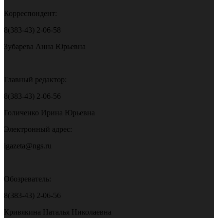
Корреспондент:
8(383-43) 2-06-58
Зубарева Анна Юрьевна
Главный редактор:
8(383-43) 2-06-56
Голиченко Ирина Юрьевна
Электронный адрес:
igazeta@ngs.ru
Обозреватель:
8(383-43) 2-06-56
Кривякина Наталья Николаевна