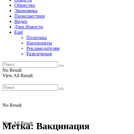
Общество
Экономика
Происшествия
Видео
Дзен.Новости
Ещё
Политика
Нацпроекты
Рекламодателям
Развлечения
No Result
View All Result
No Result
View All Result
Метка:
Вакцинация