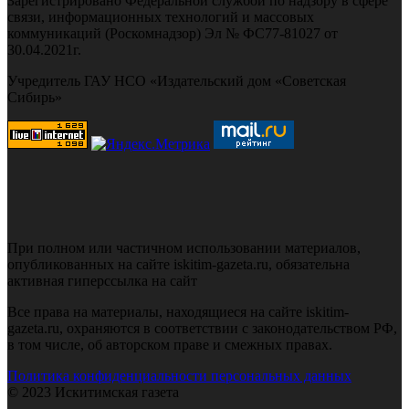
Зарегистрировано Федеральной службой по надзору в сфере
связи, информационных технологий и массовых
коммуникаций (Роскомнадзор) Эл № ФС77-81027 от
30.04.2021г.
Учредитель ГАУ НСО «Издательский дом «Советская
Сибирь»
При полном или частичном использовании материалов,
опубликованных на сайте iskitim-gazeta.ru, обязательна
активная гиперссылка на сайт
Все права на материалы, находящиеся на сайте iskitim-
gazeta.ru, охраняются в соответствии с законодательством РФ,
в том числе, об авторском праве и смежных правах.
Политика конфиденциальности персональных данных
© 2023 Искитимская газета