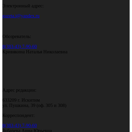
Электронный адрес:
gazeta.i@yandex.ru
Обозреватель:
8(383-43) 7-90-60
Кривякина Наталья Николаевна
Адрес редакции:
633209 г. Искитим
ул. Пушкина, 39 (оф. 305 и 308)
Корреспондент:
8(383-43) 7-90-60
Зубарева Анна Юрьевна