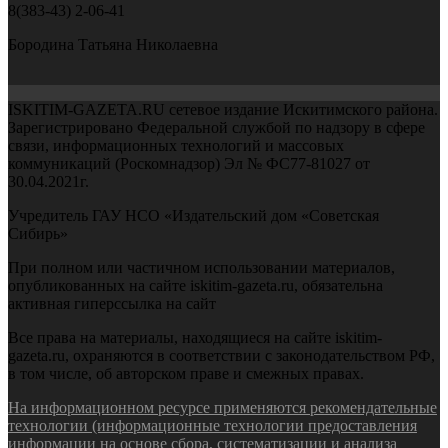
8(383-43) 2-06-41
Бородина Татьяна Николаевна
ISKITIM-GAZETA.RU сетевое издание Искитимского района.
Зарегистрировано Федеральной службой по надзору в сфере
связи, информационных технологий и массовых
коммуникаций (Роскомнадзор) Эл № ФС77-81027 от
30.04.2021г.
Учредитель ГАУ НСО «Издательский дом «Советская
Сибирь»
При полном или частичном использовании материалов,
опубликованных на сайте iskitim-gazeta.ru, обязательна
активная гиперссылка на сайт
Все права на материалы, находящиеся на сайте iskitim-
gazeta.ru, охраняются в соответствии с законодательством РФ,
в том числе, об авторском праве и смежных правах.
На информационном ресурсе применяются рекомендательные
технологии (информационные технологии предоставления
информации на основе сбора, систематизации и анализа