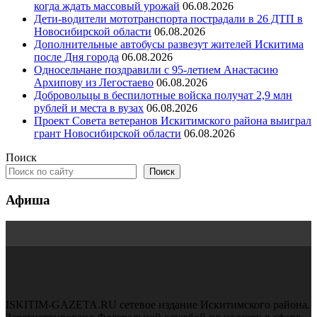
когда ждать массовый урожай
06.08.2026
Дети-водители мототранспорта пострадали в 26 ДТП в
Новосибирской области
06.08.2026
Дополнительные автобусы развезут жителей Искитима
после Дня города
06.08.2026
Односельчане поздравили с 95-летием Анастасию
Архипову из Легостаево
06.08.2026
Добровольцы в беспилотные войска получат 2,9 млн
рублей и места в вузах
06.08.2026
Проект Совета ветеранов Искитимского района выиграл
грант Новосибирской области
06.08.2026
Поиск
Поиск
Афиша
ISKITIM-GAZETA.RU сетевое издание Искитимского района.