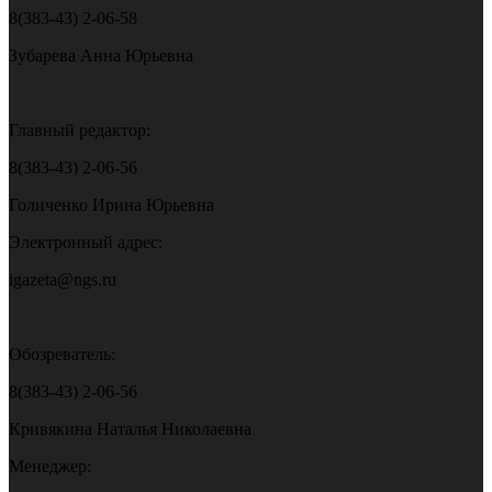
8(383-43) 2-06-58
Зубарева Анна Юрьевна
Главный редактор:
8(383-43) 2-06-56
Голиченко Ирина Юрьевна
Электронный адрес:
igazeta@ngs.ru
Обозреватель:
8(383-43) 2-06-56
Кривякина Наталья Николаевна
Менеджер: