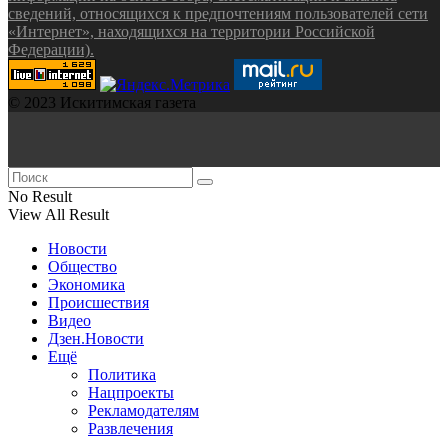
сведений, относящихся к предпочтениям пользователей сети
«Интернет», находящихся на территории Российской
Федерации).
© 2023 Искитимская газета
No Result
View All Result
Новости
Общество
Экономика
Происшествия
Видео
Дзен.Новости
Ещё
Политика
Нацпроекты
Рекламодателям
Развлечения