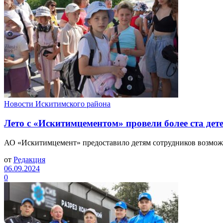
Новости Искитимского района
Лето с «Искитимцементом» провели более ста дет
АО «Искитимцемент» предоставило детям сотрудников возможнос
от
Редакция
06.09.2024
0