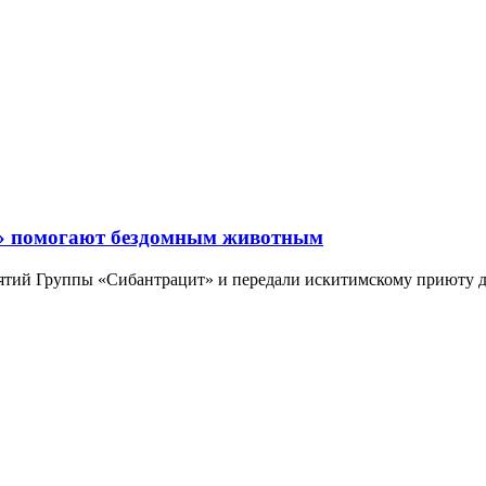
та» помогают бездомным животным
ятий Группы «Сибантрацит» и передали искитимскому приюту дл