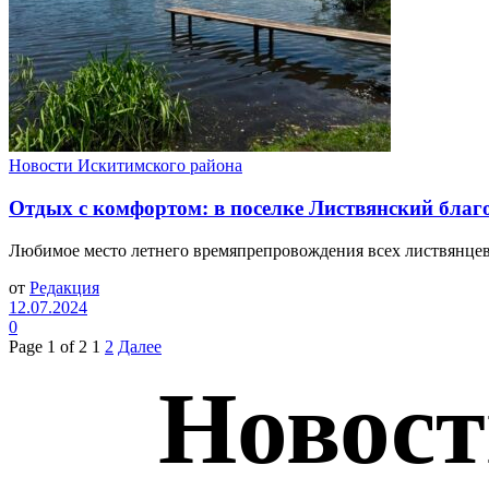
Новости Искитимского района
Отдых с комфортом: в поселке Листвянский благ
Любимое место летнего времяпрепровождения всех листвянцев, 
от
Редакция
12.07.2024
0
Page 1 of 2
1
2
Далее