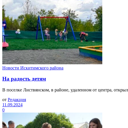
Новости Искитимского района
На радость детям
В поселке Листвянском, в районе, удаленном от центра, открыл
от
Редакция
11.09.2024
0