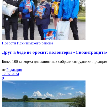
Новости Искитимского района
Друг в беде не бросит: волонтеры «Сибантраци
Более 100 кг корма для животных собрали сотрудники предпри
от
Редакция
17.07.2024
0