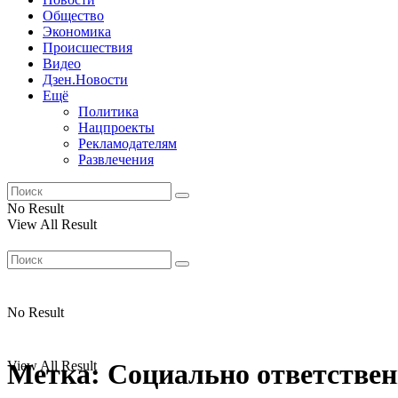
Общество
Экономика
Происшествия
Видео
Дзен.Новости
Ещё
Политика
Нацпроекты
Рекламодателям
Развлечения
No Result
View All Result
No Result
View All Result
Метка:
Социально ответствен