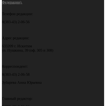
Федерации).
Телефон редакции:
8(383-43) 2-06-56
Адрес редакции:
633209 г. Искитим
ул. Пушкина, 39 (оф. 305 и 308)
Корреспондент:
8(383-43) 2-06-58
Зубарева Анна Юрьевна
Главный редактор: