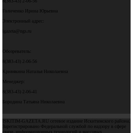
8(383-43) 2-06-56
Голиченко Ирина Юрьевна
Электронный адрес:
igazeta@ngs.ru
Обозреватель:
8(383-43) 2-06-56
Кривякина Наталья Николаевна
Менеджер:
8(383-43) 2-06-41
Бородина Татьяна Николаевна
ISKITIM-GAZETA.RU сетевое издание Искитимского района.
Зарегистрировано Федеральной службой по надзору в сфере
связи, информационных технологий и массовых