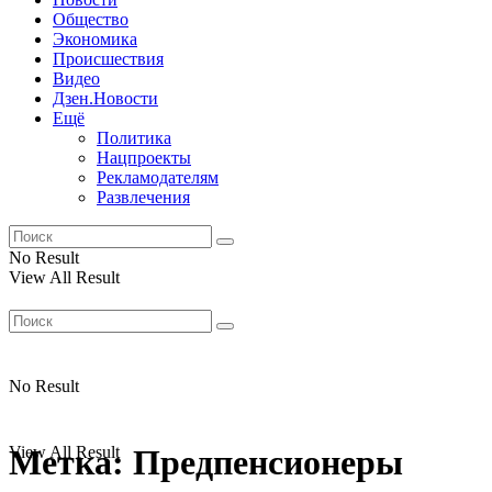
Общество
Экономика
Происшествия
Видео
Дзен.Новости
Ещё
Политика
Нацпроекты
Рекламодателям
Развлечения
No Result
View All Result
No Result
View All Result
Метка:
Предпенсионеры