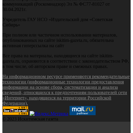
коммуникаций (Роскомнадзор) Эл № ФС77-81027 от
30.04.2021г.
Учредитель ГАУ НСО «Издательский дом «Советская
Сибирь»
При полном или частичном использовании материалов,
опубликованных на сайте iskitim-gazeta.ru, обязательна
активная гиперссылка на сайт
Все права на материалы, находящиеся на сайте iskitim-
gazeta.ru, охраняются в соответствии с законодательством РФ,
в том числе, об авторском праве и смежных правах.
На информационном ресурсе применяются рекомендательные
технологии (информационные технологии предоставления
информации на основе сбора, систематизации и анализа
сведений, относящихся к предпочтениям пользователей сети
«Интернет», находящихся на территории Российской
Федерации).
© 2023 Искитимская газета