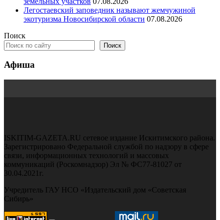
земельных участков
07.08.2026
Легостаевский заповедник называют жемчужиной
экотуризма Новосибирской области
07.08.2026
Поиск
Поиск
Афиша
ISKITIM-GAZETA.RU сетевое издание Искитимского района.
Зарегистрировано Федеральной службой по надзору в сфере
связи, информационных технологий и массовых
коммуникаций (Роскомнадзор) Эл № ФС77-81027 от
30.04.2021г.
Учредитель ГАУ НСО «Издательский дом «Советская
Сибирь»