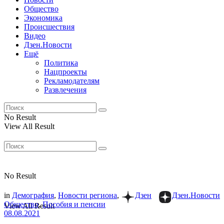
Общество
Экономика
Происшествия
Видео
Дзен.Новости
Ещё
Политика
Нацпроекты
Рекламодателям
Развлечения
No Result
View All Result
No Result
in
Демография
,
Новости региона
,
Дзен
Дзен.Новости
Общество
,
Пособия и пенсии
View All Result
08.08.2021