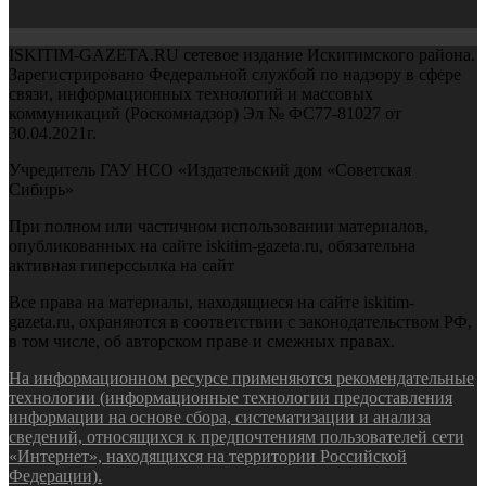
ISKITIM-GAZETA.RU сетевое издание Искитимского района.
Зарегистрировано Федеральной службой по надзору в сфере
связи, информационных технологий и массовых
коммуникаций (Роскомнадзор) Эл № ФС77-81027 от
30.04.2021г.
Учредитель ГАУ НСО «Издательский дом «Советская
Сибирь»
При полном или частичном использовании материалов,
опубликованных на сайте iskitim-gazeta.ru, обязательна
активная гиперссылка на сайт
Все права на материалы, находящиеся на сайте iskitim-
gazeta.ru, охраняются в соответствии с законодательством РФ,
в том числе, об авторском праве и смежных правах.
На информационном ресурсе применяются рекомендательные
технологии (информационные технологии предоставления
информации на основе сбора, систематизации и анализа
сведений, относящихся к предпочтениям пользователей сети
«Интернет», находящихся на территории Российской
Федерации).