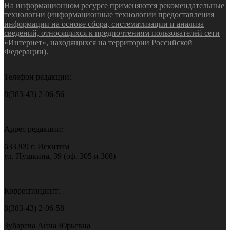
На информационном ресурсе применяются рекомендательные
технологии (информационные технологии предоставления
информации на основе сбора, систематизации и анализа
сведений, относящихся к предпочтениям пользователей сети
«Интернет», находящихся на территории Российской
Федерации).
Телефон редакции:
8(383-43) 2-06-56
Адрес редакции:
633209 г. Искитим
ул. Пушкина, 39 (оф. 305 и 308)
Корреспондент:
8(383-43) 2-06-58
Зубарева Анна Юрьевна