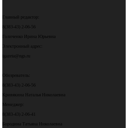
Главный редактор:
8(383-43) 2-06-56
Голиченко Ирина Юрьевна
Электронный адрес:
igazeta@ngs.ru
Обозреватель:
8(383-43) 2-06-56
Кривякина Наталья Николаевна
Менеджер:
8(383-43) 2-06-41
Бородина Татьяна Николаевна