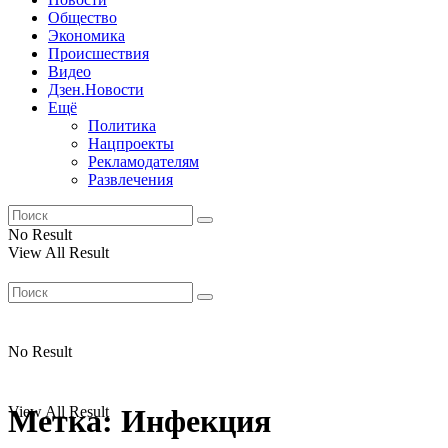
Общество
Экономика
Происшествия
Видео
Дзен.Новости
Ещё
Политика
Нацпроекты
Рекламодателям
Развлечения
No Result
View All Result
No Result
View All Result
Метка:
Инфекция