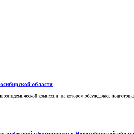
восибирской области
ивоэпидемической комиссии, на котором обсуждалась подготовка 
ых инфекций сформирован в Новосибирской облас