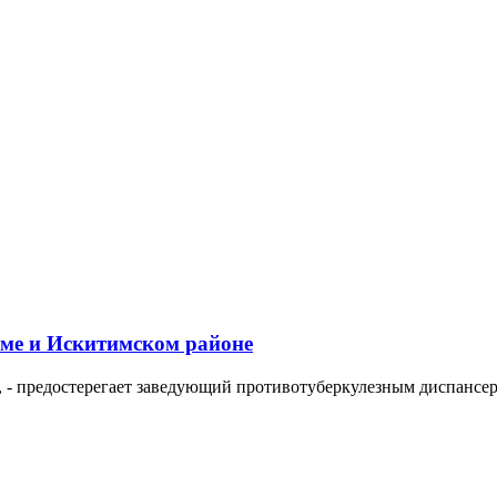
име и Искитимском районе
т», - предостерегает заведующий противотуберкулезным диспан