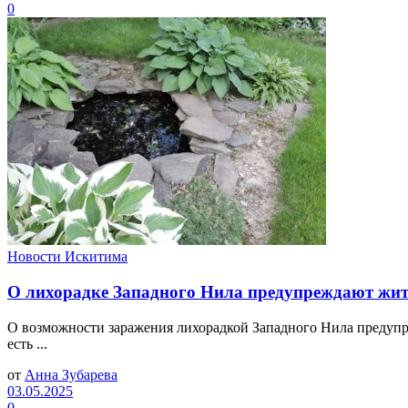
0
Новости Искитима
О лихорадке Западного Нила предупреждают жит
О возможности заражения лихорадкой Западного Нила предупр
есть ...
от
Анна Зубарева
03.05.2025
0