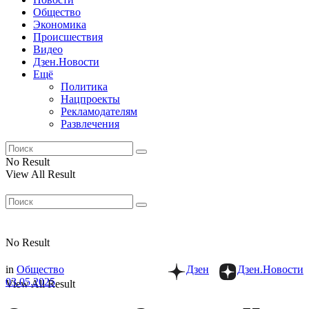
Общество
Экономика
Происшествия
Видео
Дзен.Новости
Ещё
Политика
Нацпроекты
Рекламодателям
Развлечения
No Result
View All Result
No Result
in
Общество
Дзен
Дзен.Новости
03.05.2025
View All Result