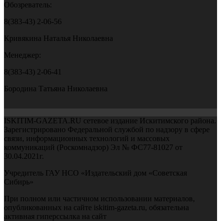
Обозреватель:
8(383-43) 2-06-56
Кривякина Наталья Николаевна
Менеджер:
8(383-43) 2-06-41
Бородина Татьяна Николаевна
ISKITIM-GAZETA.RU сетевое издание Искитимского района.
Зарегистрировано Федеральной службой по надзору в сфере
связи, информационных технологий и массовых
коммуникаций (Роскомнадзор) Эл № ФС77-81027 от
30.04.2021г.
Учредитель ГАУ НСО «Издательский дом «Советская
Сибирь»
При полном или частичном использовании материалов,
опубликованных на сайте iskitim-gazeta.ru, обязательна
активная гиперссылка на сайт