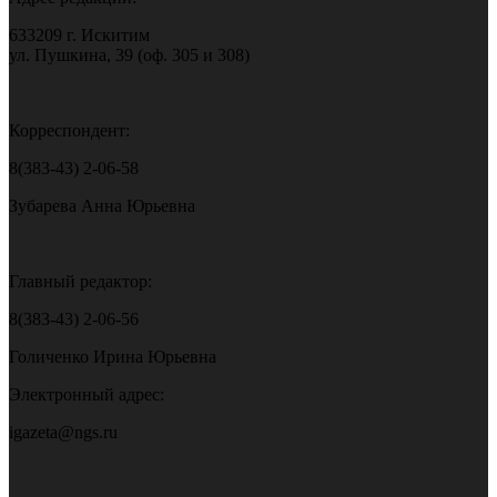
633209 г. Искитим
ул. Пушкина, 39 (оф. 305 и 308)
Корреспондент:
8(383-43) 2-06-58
Зубарева Анна Юрьевна
Главный редактор:
8(383-43) 2-06-56
Голиченко Ирина Юрьевна
Электронный адрес:
igazeta@ngs.ru