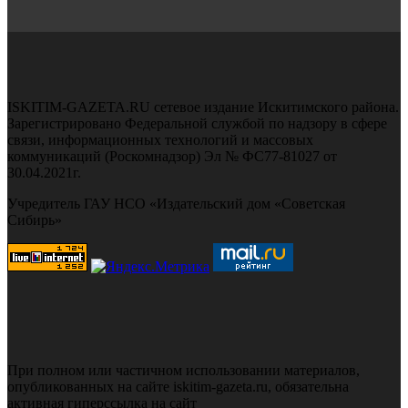
ISKITIM-GAZETA.RU сетевое издание Искитимского района.
Зарегистрировано Федеральной службой по надзору в сфере
связи, информационных технологий и массовых
коммуникаций (Роскомнадзор) Эл № ФС77-81027 от
30.04.2021г.
Учредитель ГАУ НСО «Издательский дом «Советская
Сибирь»
При полном или частичном использовании материалов,
опубликованных на сайте iskitim-gazeta.ru, обязательна
активная гиперссылка на сайт