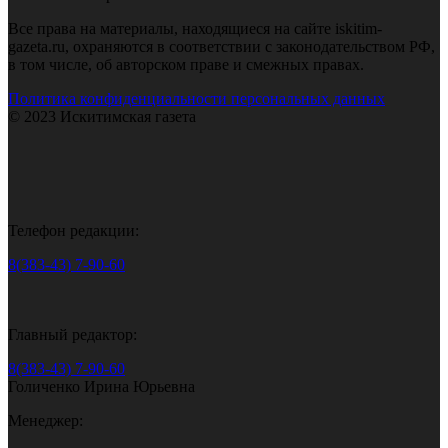
Все права на материалы, находящиеся на сайте iskitim-
gazeta.ru, охраняются в соответствии с законодательством РФ,
в том числе, об авторском праве и смежных правах.
Политика конфиденциальности персональных данных
© 2023 Искитимская газета
Телефон редакции:
8(383-43) 7-90-60
Главный редактор:
8(383-43) 7-90-60
Голиченко Ирина Юрьевна
Менеджер: