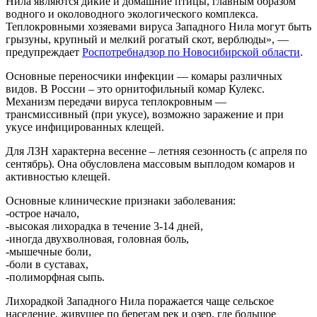
Нила являются дикие и домашние птицы, главным образом
водного и околоводного экологического комплекса.
Теплокровными хозяевами вируса Западного Нила могут быть
грызуны, крупный и мелкий рогатый скот, верблюды», —
предупреждает
Роспотребнадзор по Новосибирской области
.
Основные переносчики инфекции — комары различных
видов. В России – это орнитофильный комар Кулекс.
Механизм передачи вируса теплокровным —
трансмиссивный (при укусе), возможно заражение и при
укусе инфицированных клещей.
Для ЛЗН характерна весенне – летняя сезонность (с апреля по
сентябрь). Она обусловлена массовым выплодом комаров и
активностью клещей.
Основные клинические признаки заболевания:
-острое начало,
-высокая лихорадка в течение 3-14 дней,
-иногда двухволновая, головная боль,
-мышечные боли,
-боли в суставах,
-полиморфная сыпь.
Лихорадкой Западного Нила поражается чаще сельское
население, живущее по берегам рек и озер, где большое