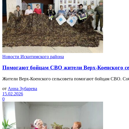
Новости Искитимского района
Помогают бойцам СВО жители Верх-Коенского се
Жители Верх-Коенского сельсовета помогают бойцам СВО. Соби
от
Анна Зубарева
15.02.2026
0