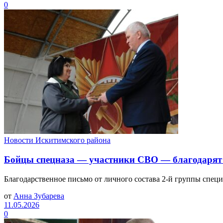
0
Новости Искитимского района
Бойцы спецназа — участники СВО — благодарят 
Благодарственное письмо от личного состава 2-й группы специ
от
Анна Зубарева
11.05.2026
0