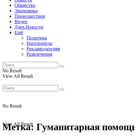
Общество
Экономика
Происшествия
Видео
Дзен.Новости
Ещё
Политика
Нацпроекты
Рекламодателям
Развлечения
No Result
View All Result
No Result
View All Result
Метка:
Гуманитарная помощ