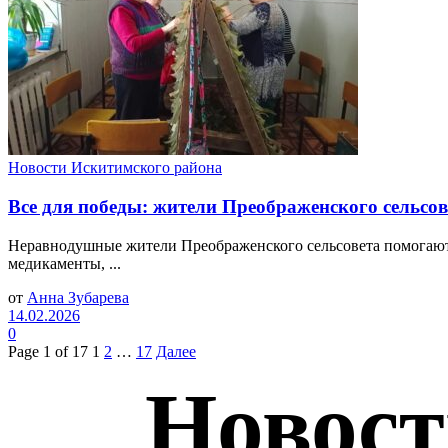
Новости Искитимского района
Все для победы: жители Преображенского сельс
Неравнодушные жители Преображенского сельсовета помогают
медикаменты, ...
от
Анна Зубарева
14.02.2026
0
Page 1 of 17
1
2
…
17
Далее