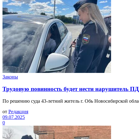
Законы
Трудовую повинность будет нести нарушитель ПД
По решению суда 43-летний житель г. Обь Новосибирской обла
от
Редакция
09.07.2025
0