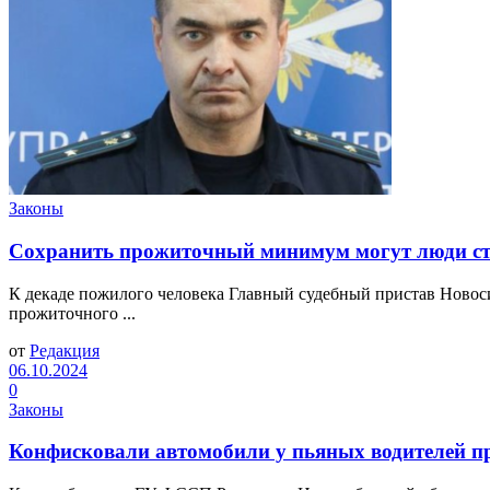
Законы
Сохранить прожиточный минимум могут люди ст
К декаде пожилого человека Главный судебный пристав Новос
прожиточного ...
от
Редакция
06.10.2024
0
Законы
Конфисковали автомобили у пьяных водителей п