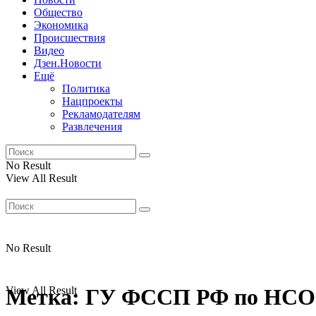
Общество
Экономика
Происшествия
Видео
Дзен.Новости
Ещё
Политика
Нацпроекты
Рекламодателям
Развлечения
No Result
View All Result
No Result
View All Result
Метка:
ГУ ФССП РФ по НСО