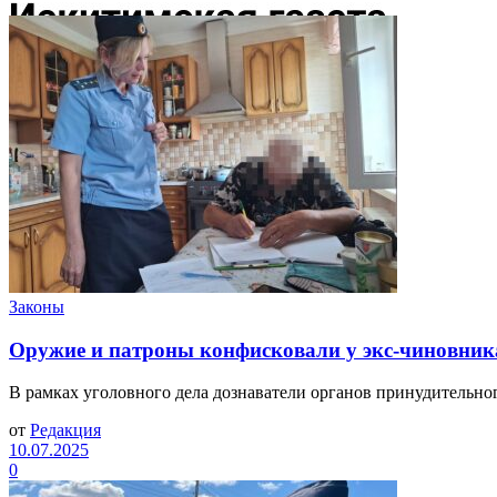
Законы
Оружие и патроны конфисковали у экс-чиновника
В рамках уголовного дела дознаватели органов принудительног
от
Редакция
10.07.2025
0