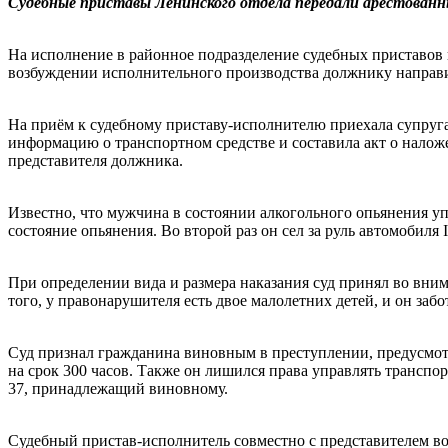
Судебные приставы Ленинского отдела передали арестованный
На исполнение в районное подразделение судебных приставов
возбуждении исполнительного производства должнику направи
На приём к судебному приставу-исполнителю приехала супруг
информацию о транспортном средстве и составила акт о наложен
представителя должника.
Известно, что мужчина в состоянии алкогольного опьянения у
состояние опьянения. Во второй раз он сел за руль автомобиля
При определении вида и размера наказания суд принял во вни
того, у правонарушителя есть двое малолетних детей, и он заб
Суд признал гражданина виновным в преступлении, предусмотр
на срок 300 часов. Также он лишился права управлять транспо
37, принадлежащий виновному.
Судебный пристав-исполнитель совместно с представителем во