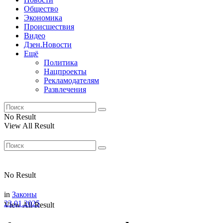
Общество
Экономика
Происшествия
Видео
Дзен.Новости
Ещё
Политика
Нацпроекты
Рекламодателям
Развлечения
No Result
View All Result
No Result
in
Законы
23.01.2025
View All Result