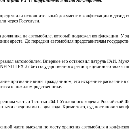
 Infiniti FX 37 нарушителя в доход государства.
 предъявили исполнительный документ о конфискации в доход г
ли через Госуслуги.
а должника на автомобиле, который подлежал конфискации. У з
ии ареста. До передачи автомобиля представителям государства 
правлял автомобилем. Впервые его остановил патруль ГАИ. Мужч
 INFINITI FX 37 без государственного регистрационного знака та
мание признание вины гражданином, его искреннее раскаяние в 
отится о пожилом родственнике.
енном частью 1 статьи 264.1 Уголовного кодекса Российской Фе
ртными средствами на два года. Кроме того, суд постановил кон
енной части выехали по месту хранения автомобиля и конфисков