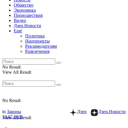
Общество
Экономика
Происшествия
Видео
Дзен.Новости
Ещё
Политика
Нацпроекты
Рекламодателям
Развлечения
No Result
View All Result
No Result
in
Законы
Дзен
Дзен.Новости
10.07.2025
View All Result