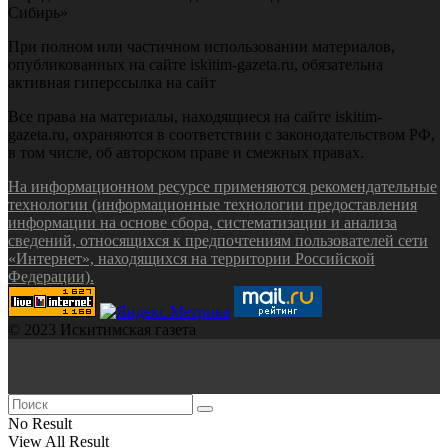
Сибирь»
При полном или частичном использовании материалов,
опубликованных на сайте iskitim-gazeta.ru, обязательна
активная гиперссылка на сайт
Все права на материалы, находящиеся на сайте iskitim-
gazeta.ru, охраняются в соответствии с законодательством РФ,
в том числе, об авторском праве и смежных правах.
На информационном ресурсе применяются рекомендательные
технологии (информационные технологии предоставления
информации на основе сбора, систематизации и анализа
сведений, относящихся к предпочтениям пользователей сети
«Интернет», находящихся на территории Российской
Федерации).
© 2023 Искитимская газета
No Result
View All Result