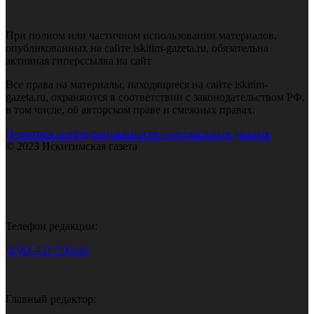
При полном или частичном использовании материалов,
опубликованных на сайте iskitim-gazeta.ru, обязательна
активная гиперссылка на сайт
Все права на материалы, находящиеся на сайте iskitim-
gazeta.ru, охраняются в соответствии с законодательством РФ,
в том числе, об авторском праве и смежных правах.
Политика конфиденциальности персональных данных
© 2023 Искитимская газета
Телефон редакции:
8(383-43) 7-90-60
Главный редактор: