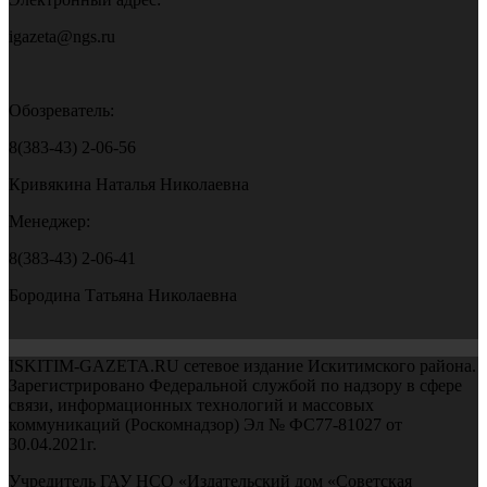
igazeta@ngs.ru
Обозреватель:
8(383-43) 2-06-56
Кривякина Наталья Николаевна
Менеджер:
8(383-43) 2-06-41
Бородина Татьяна Николаевна
ISKITIM-GAZETA.RU сетевое издание Искитимского района.
Зарегистрировано Федеральной службой по надзору в сфере
связи, информационных технологий и массовых
коммуникаций (Роскомнадзор) Эл № ФС77-81027 от
30.04.2021г.
Учредитель ГАУ НСО «Издательский дом «Советская