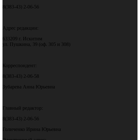
8(383-43) 2-06-56
Адрес редакции:
633209 г. Искитим
ул. Пушкина, 39 (оф. 305 и 308)
Корреспондент:
8(383-43) 2-06-58
Зубарева Анна Юрьевна
Главный редактор:
8(383-43) 2-06-56
Голиченко Ирина Юрьевна
Электронный адрес: