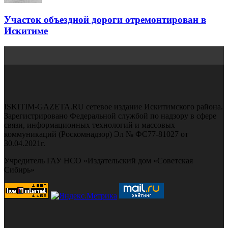
Участок объездной дороги отремонтирован в
Искитиме
ISKITIM-GAZETA.RU сетевое издание Искитимского района.
Зарегистрировано Федеральной службой по надзору в сфере
связи, информационных технологий и массовых
коммуникаций (Роскомнадзор) Эл № ФС77-81027 от
30.04.2021г.
Учредитель ГАУ НСО «Издательский дом «Советская
Сибирь»