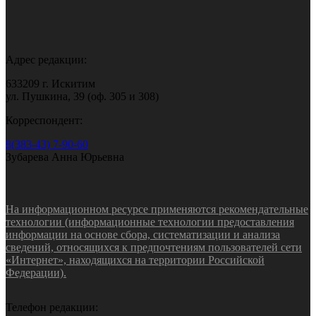
Адрес редакции:
633209 г. Искитим
ул. Пушкина, 39 (оф. 305 и 308)
Корреспондент:
8(383-43) 7-90-60
Зубарева Анна Юрьевна
На информационном ресурсе применяются рекомендательные
технологии (информационные технологии предоставления
информации на основе сбора, систематизации и анализа
сведений, относящихся к предпочтениям пользователей сети
«Интернет», находящихся на территории Российской
Федерации).
Телефон редакции: