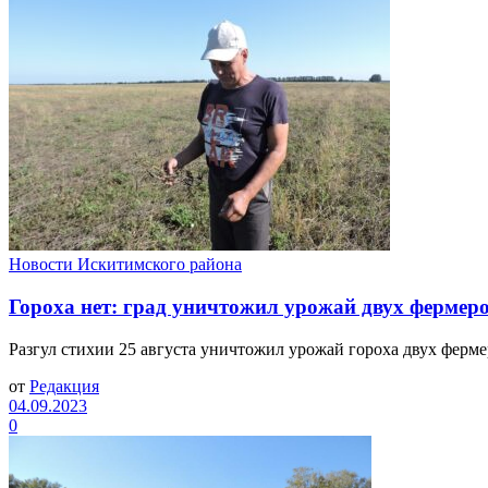
Новости Искитимского района
Гороха нет: град уничтожил урожай двух фермер
Разгул стихии 25 августа уничтожил урожай гороха двух фермеро
от
Редакция
04.09.2023
0