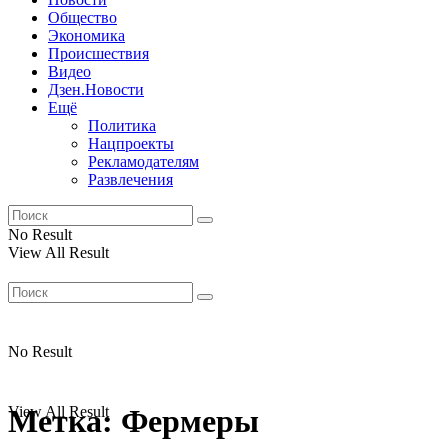
Общество
Экономика
Происшествия
Видео
Дзен.Новости
Ещё
Политика
Нацпроекты
Рекламодателям
Развлечения
No Result
View All Result
No Result
View All Result
Метка:
Фермеры