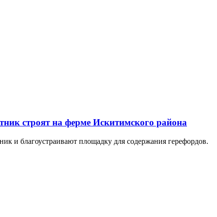
тник строят на ферме Искитимского района
тник и благоустраивают площадку для содержания герефордов.