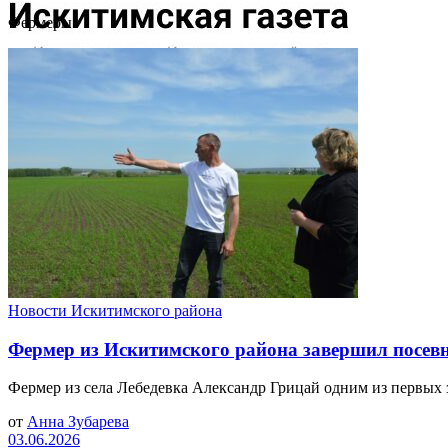
Фермеры
Новости Искитимского района
Фермер из Искитимского района завершил посев
Фермер из села Лебедевка Александр Грицай одним из первых 
от
Анна Зубарева
03.06.2026