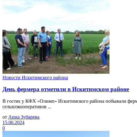
Новости Искитимского района
День фермера отметили в Искитимском районе
В гостях у КФХ «Олимп» Искитимского района побывали ферме
сельхозкооперативов ...
от
Анна Зубарева
15.06.2024
0