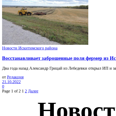
Новости Искитимского района
Восстанавливает заброшенные поля фермер из И
Два года назад Александр Грицай из Лебедевки открыл ИП и зан
от
Редакция
21.10.2022
0
Page 1 of 2
1
2
Далее