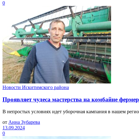
0
Новости Искитимского района
Проявляет чудеса мастерства на комбайне ферме
В непростых условиях идет уборочная кампания в нашем регионе
от
Анна Зубарева
13.09.2024
0