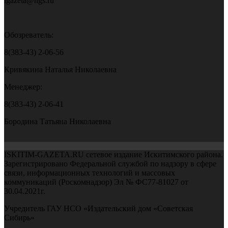
igazeta@ngs.ru
Обозреватель:
8(383-43) 2-06-56
Кривякина Наталья Николаевна
Менеджер:
8(383-43) 2-06-41
Бородина Татьяна Николаевна
ISKITIM-GAZETA.RU сетевое издание Искитимского района.
Зарегистрировано Федеральной службой по надзору в сфере
связи, информационных технологий и массовых
коммуникаций (Роскомнадзор) Эл № ФС77-81027 от
30.04.2021г.
Учредитель ГАУ НСО «Издательский дом «Советская
Сибирь»