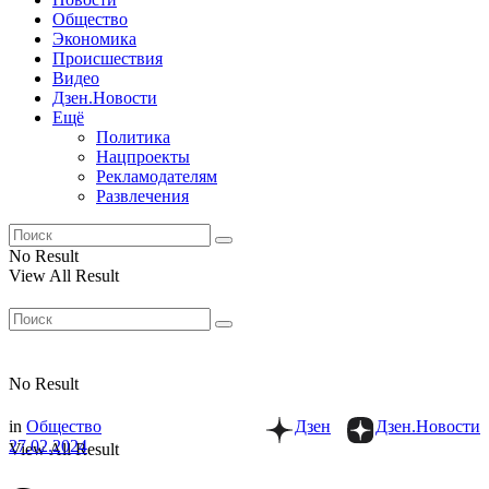
Общество
Экономика
Происшествия
Видео
Дзен.Новости
Ещё
Политика
Нацпроекты
Рекламодателям
Развлечения
No Result
View All Result
No Result
in
Общество
Дзен
Дзен.Новости
27.02.2024
View All Result