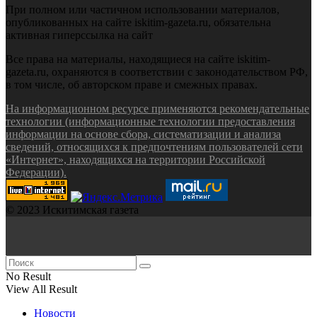
При полном или частичном использовании материалов,
опубликованных на сайте iskitim-gazeta.ru, обязательна
активная гиперссылка на сайт
Все права на материалы, находящиеся на сайте iskitim-
gazeta.ru, охраняются в соответствии с законодательством РФ,
в том числе, об авторском праве и смежных правах.
На информационном ресурсе применяются рекомендательные
технологии (информационные технологии предоставления
информации на основе сбора, систематизации и анализа
сведений, относящихся к предпочтениям пользователей сети
«Интернет», находящихся на территории Российской
Федерации).
© 2023 Искитимская газета
No Result
View All Result
Новости