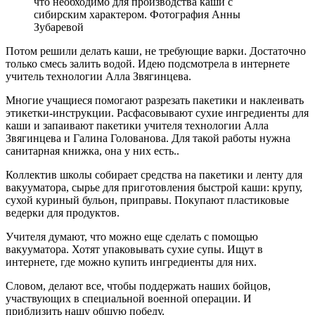
что необходимо для производства каши с
сибирским характером. Фотография Анны
Зубаревой
Потом решили делать каши, не требующие варки. Достаточно
только смесь залить водой. Идею подсмотрела в интернете
учитель технологии Алла Звягинцева.
Многие учащиеся помогают разрезать пакетики и наклеивать
этикетки-инструкции. Расфасовывают сухие ингредиенты для
каши и запаивают пакетики учителя технологии Алла
Звягинцева и Галина Голованова. Для такой работы нужна
санитарная книжка, она у них есть..
Коллектив школы собирает средства на пакетики и ленту для
вакууматора, сырье для приготовления быстрой каши: крупу,
сухой куриный бульон, приправы. Покупают пластиковые
ведерки для продуктов.
Учителя думают, что можно еще сделать с помощью
вакууматора. Хотят упаковывать сухие супы. Ищут в
интернете, где можно купить ингредиенты для них.
Словом, делают все, чтобы поддержать наших бойцов,
участвующих в специальной военной операции. И
приблизить нашу общую победу.