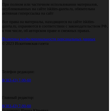
При полном или частичном использовании материалов,
опубликованных на сайте iskitim-gazeta.ru, обязательна
активная гиперссылка на сайт
Все права на материалы, находящиеся на сайте iskitim-
gazeta.ru, охраняются в соответствии с законодательством РФ,
в том числе, об авторском праве и смежных правах.
Политика конфиденциальности персональных данных
© 2023 Искитимская газета
Телефон редакции:
8(383-43) 7-90-60
Главный редактор:
8(383-43) 7-90-60
Голиченко Ирина Юрьевна