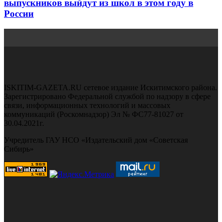
выпускников выйдут из школ в этом году в
России
ISKITIM-GAZETA.RU сетевое издание Искитимского района.
Зарегистрировано Федеральной службой по надзору в сфере
связи, информационных технологий и массовых
коммуникаций (Роскомнадзор) Эл № ФС77-81027 от
30.04.2021г.
Учредитель ГАУ НСО «Издательский дом «Советская
Сибирь»