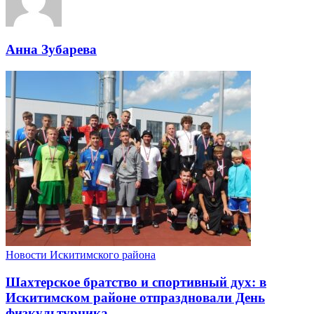
Анна Зубарева
Новости Искитимского района
Шахтерское братство и спортивный дух: в
Искитимском районе отпраздновали День
физкультурника