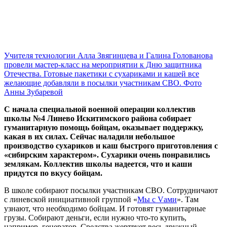
Учителя технологии Алла Звягинцева и Галина Голованова
провели мастер-класс на мероприятии к Дню защитника
Отечества. Готовые пакетики с сухариками и кашей все
желающие добавляли в посылки участникам СВО. Фото
Анны Зубаревой
С начала специальной военной операции коллектив
школы №4 Линево Искитимского района собирает
гуманитарную помощь бойцам, оказывает поддержку,
какая в их силах. Сейчас наладили небольшое
производство сухариков и каш быстрого приготовления с
«сибирским характером». Сухарики очень понравились
землякам. Коллектив школы надеется, что и каши
придутся по вкусу бойцам.
В школе собирают посылки участникам СВО. Сотрудничают
с линевской инициативной группой «
Мы с Vами
». Там
узнают, что необходимо бойцам. И готовят гуманитарные
грузы. Собирают деньги, если нужно что-то купить,
например, генератор. Средства жертвует весь дружный