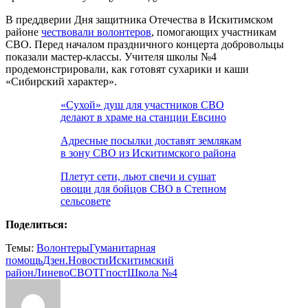
В преддверии Дня защитника Отечества в Искитимском
районе
чествовали волонтеров
, помогающих участникам
СВО. Перед началом праздничного концерта добровольцы
показали мастер-классы. Учителя школы №4
продемонстрировали, как готовят сухарики и каши
«Сибирский характер».
«Сухой» душ для участников СВО
делают в храме на станции Евсино
Адресные посылки доставят землякам
в зону СВО из Искитимского района
Плетут сети, льют свечи и сушат
овощи для бойцов СВО в Степном
сельсовете
Поделиться:
Темы:
Волонтеры
Гуманитарная
помощь
Дзен.Новости
Искитимский
район
Линево
СВО
ТГпост
Школа №4