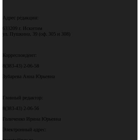
Адрес редакции:
633209 г. Искитим
ул. Пушкина, 39 (оф. 305 и 308)
Корреспондент:
8(383-43) 2-06-58
Зубарева Анна Юрьевна
Главный редактор:
8(383-43) 2-06-56
Голиченко Ирина Юрьевна
Электронный адрес: