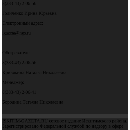
8(383-43) 2-06-56
Голиченко Ирина Юрьевна
Электронный адрес:
igazeta@ngs.ru
Обозреватель:
8(383-43) 2-06-56
Кривякина Наталья Николаевна
Менеджер:
8(383-43) 2-06-41
Бородина Татьяна Николаевна
ISKITIM-GAZETA.RU сетевое издание Искитимского района.
Зарегистрировано Федеральной службой по надзору в сфере