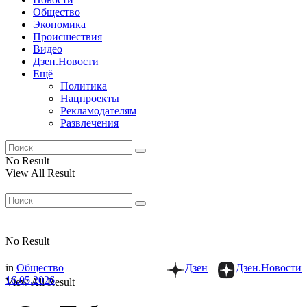
Общество
Экономика
Происшествия
Видео
Дзен.Новости
Ещё
Политика
Нацпроекты
Рекламодателям
Развлечения
No Result
View All Result
No Result
in
Общество
Дзен
Дзен.Новости
16.05.2026
View All Result