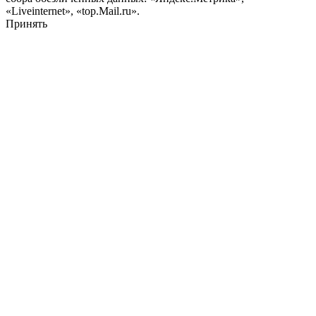
«Liveinternet», «top.Mail.ru».
Принять