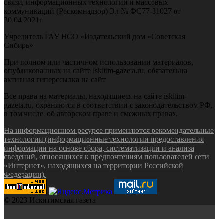
связи, информационных технологий и массовых
коммуникаций (Роскомнадзор) Эл № ФС77-81027 от
30.04.2021г.
Учредитель ГАУ НСО «Издательский дом «Советская
Сибирь»
При полном или частичном использовании материалов,
опубликованных на сайте iskitim-gazeta.ru, обязательна
активная гиперссылка на сайт
Все права на материалы, находящиеся на сайте iskitim-
gazeta.ru, охраняются в соответствии с законодательством РФ,
в том числе, об авторском праве и смежных правах.
На информационном ресурсе применяются рекомендательные
технологии (информационные технологии предоставления
информации на основе сбора, систематизации и анализа
сведений, относящихся к предпочтениям пользователей сети
«Интернет», находящихся на территории Российской
Федерации).
© 2023 Искитимская газета