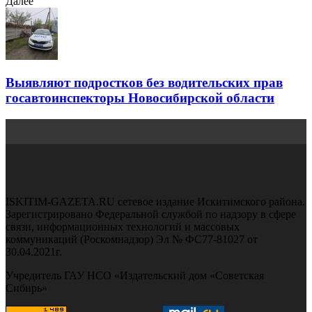
Далее
Выявляют подростков без водительских прав
госавтоинспекторы Новосибирской области
ISKITIM-GAZETA.RU сетевое издание Искитимского района.
Зарегистрировано Федеральной службой по надзору в сфере
связи, информационных технологий и массовых
коммуникаций (Роскомнадзор) Эл № ФС77-81027 от
30.04.2021г.
Учредитель ГАУ НСО «Издательский дом «Советская
Сибирь»