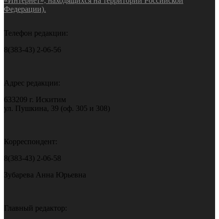
«Интернет», находящихся на территории Российской
Федерации).
Телефон редакции:
8(383-43) 2-06-56
Адрес редакции:
633209 г. Искитим
ул. Пушкина, 39 (оф. 305 и 308)
Корреспондент:
8(383-43) 2-06-58
Зубарева Анна Юрьевна
Главный редактор: