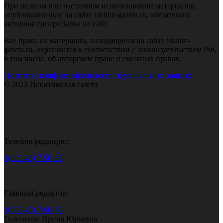
При полном или частичном использовании материалов,
опубликованных на сайте iskitim-gazeta.ru, обязательна
активная гиперссылка на сайт
Все права на материалы, находящиеся на сайте iskitim-
gazeta.ru, охраняются в соответствии с законодательством РФ,
в том числе, об авторском праве и смежных правах.
Политика конфиденциальности персональных данных
© 2023 Искитимская газета
Телефон редакции:
8(383-43) 7-90-60
Главный редактор:
8(383-43) 7-90-60
Голиченко Ирина Юрьевна