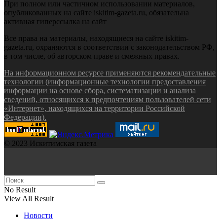
При полном или частичном использовании материалов,
опубликованных на сайте iskitim-gazeta.ru, обязательна
активная гиперссылка на сайт
Все права на материалы, находящиеся на сайте iskitim-
gazeta.ru, охраняются в соответствии с законодательством РФ,
в том числе, об авторском праве и смежных правах.
На информационном ресурсе применяются рекомендательные
технологии (информационные технологии предоставления
информации на основе сбора, систематизации и анализа
сведений, относящихся к предпочтениям пользователей сети
«Интернет», находящихся на территории Российской
Федерации).
© 2023 Искитимская газета
No Result
View All Result
Новости