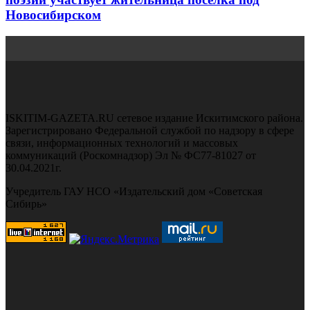
Новосибирском
ISKITIM-GAZETA.RU сетевое издание Искитимского района.
Зарегистрировано Федеральной службой по надзору в сфере
связи, информационных технологий и массовых
коммуникаций (Роскомнадзор) Эл № ФС77-81027 от
30.04.2021г.
Учредитель ГАУ НСО «Издательский дом «Советская
Сибирь»