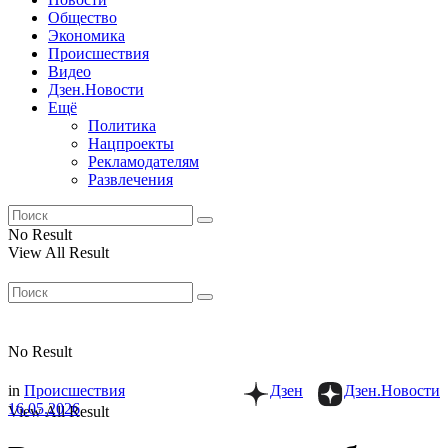
Общество
Экономика
Происшествия
Видео
Дзен.Новости
Ещё
Политика
Нацпроекты
Рекламодателям
Развлечения
No Result
View All Result
No Result
in
Происшествия
Дзен
Дзен.Новости
16.05.2026
View All Result