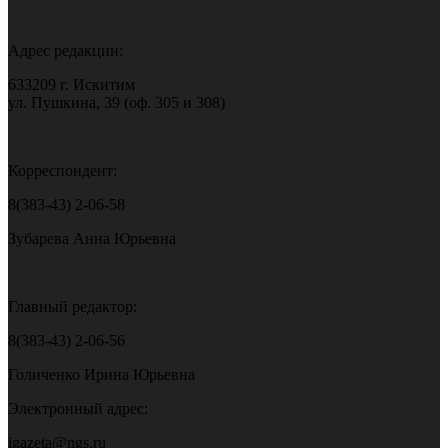
Адрес редакции:
633209 г. Искитим
ул. Пушкина, 39 (оф. 305 и 308)
Корреспондент:
8(383-43) 2-06-58
Зубарева Анна Юрьевна
Главный редактор:
8(383-43) 2-06-56
Голиченко Ирина Юрьевна
Электронный адрес:
igazeta@ngs.ru