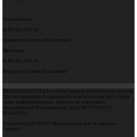
Обозреватель:
8(383-43) 2-06-56
Кривякина Наталья Николаевна
Менеджер:
8(383-43) 2-06-41
Бородина Татьяна Николаевна
ISKITIM-GAZETA.RU сетевое издание Искитимского района.
Зарегистрировано Федеральной службой по надзору в сфере
связи, информационных технологий и массовых
коммуникаций (Роскомнадзор) Эл № ФС77-81027 от
30.04.2021г.
Учредитель ГАУ НСО «Издательский дом «Советская
Сибирь»