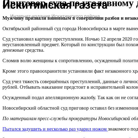
Приговор суда по уголовному 
Мужчину признали виновным в совершении разбоя и незак
Октябрьский районный суд города Новосибирска в марте вынес
Суд установил картину преступления. Ночью 12 апреля 2020 
неустановленный предмет. Который по конструкции был похож 
денежные средства.
Сломив волю женщины к сопротивлению, осужденный похитил и
Кроме этого правоохранители установили факт незаконного х
Суд учел тяжесть совершённых преступлений, данные о личнос
рублей. Отбывать наказание предстоит в исправительной коло
Осужденный подал апелляционную жалобу. Так как он не согл
Новосибирский областной суд приговор оставил без изменения
По материалам пресс-службы прокуратуры Новосибирской об
Пытался задушить и несколько раз ударил ножом
знакомого по