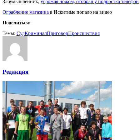
Злоумышленник,
угрожая ножом, отобрал у подростка телефон
Ограбление магазина
в Искитиме попало на видео
Поделиться:
Темы:
Cуд
Криминал
Приговор
Происшествия
Редакция