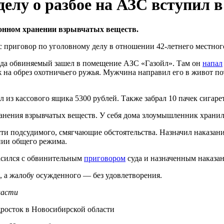
делу о разбое на АЗС вступил в
онном хранении взрывчатых веществ.
 приговор по уголовному делу в отношении 42-летнего местног
года обвиняемый зашел в помещение АЗС «Газойл». Там он
напал
на обрез охотничьего ружья. Мужчина направил его в живот пот
з кассового ящика 5300 рублей. Также забрал 10 пачек сигаре
ранения взрывчатых веществ. У себя дома злоумышленник храни
ти подсудимого, смягчающие обстоятельства. Назначил наказание
нии общего режима.
асился с обвинительным
приговором
суда и назначенным наказа
, а жалобу осужденного — без удовлетворения.
ласти
дросток в Новосибирской области