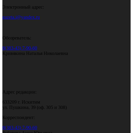
Электронный адрес:
gazeta.i@yandex.ru
Обозреватель:
8(383-43) 7-90-60
Кривякина Наталья Николаевна
Адрес редакции:
633209 г. Искитим
ул. Пушкина, 39 (оф. 305 и 308)
Корреспондент:
8(383-43) 7-90-60
Зубарева Анна Юрьевна