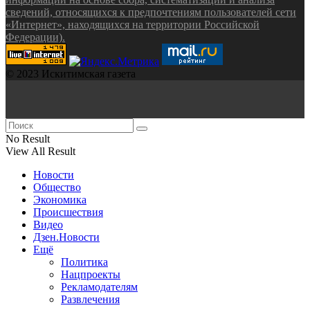
сведений, относящихся к предпочтениям пользователей сети
«Интернет», находящихся на территории Российской
Федерации).
© 2023 Искитимская газета
No Result
View All Result
Новости
Общество
Экономика
Происшествия
Видео
Дзен.Новости
Ещё
Политика
Нацпроекты
Рекламодателям
Развлечения