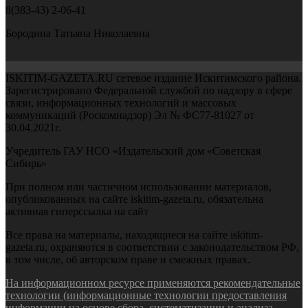
8(383-43) 2-06-41
Бородина Татьяна Николаевна
ISKITIM-GAZETA.RU сетевое издание Искитимского района.
Зарегистрировано Федеральной службой по надзору в сфере
связи, информационных технологий и массовых
коммуникаций (Роскомнадзор) Эл № ФС77-81027 от
30.04.2021г.
Учредитель ГАУ НСО «Издательский дом «Советская
Сибирь»
При полном или частичном использовании материалов,
опубликованных на сайте iskitim-gazeta.ru, обязательна
активная гиперссылка на сайт
Все права на материалы, находящиеся на сайте iskitim-
gazeta.ru, охраняются в соответствии с законодательством РФ,
в том числе, об авторском праве и смежных правах.
На информационном ресурсе применяются рекомендательные
технологии (информационные технологии предоставления
информации на основе сбора, систематизации и анализа