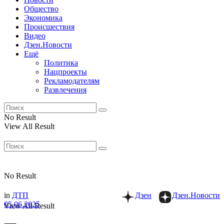
Общество
Экономика
Происшествия
Видео
Дзен.Новости
Ещё
Политика
Нацпроекты
Рекламодателям
Развлечения
No Result
View All Result
No Result
in
ДТП
Дзен
Дзен.Новости
05.06.2025
View All Result