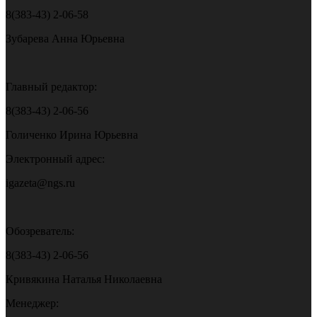
8(383-43) 2-06-58
Зубарева Анна Юрьевна
Главный редактор:
8(383-43) 2-06-56
Голиченко Ирина Юрьевна
Электронный адрес:
igazeta@ngs.ru
Обозреватель:
8(383-43) 2-06-56
Кривякина Наталья Николаевна
Менеджер: