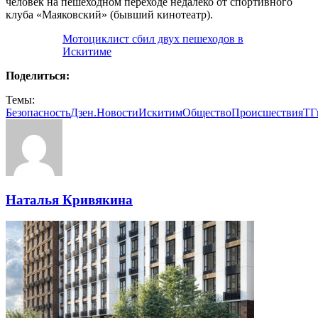
человек на пешеходном переходе недалеко от спортивного
клуба «Маяковский» (бывший кинотеатр).
Мотоциклист сбил двух пешеходов в
Искитиме
Поделиться:
Темы:
Безопасность
Дзен.Новости
Искитим
Общество
Происшествия
ТГ
Наталья Кривякина