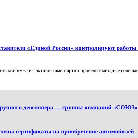
ставители «Единой России» контролируют работы 
инский вместе с активистами партии провели выездные совеща
 крупного девелопера — группы компаний «СОЮЗ»
чены сертификаты на приобретение автомобилей