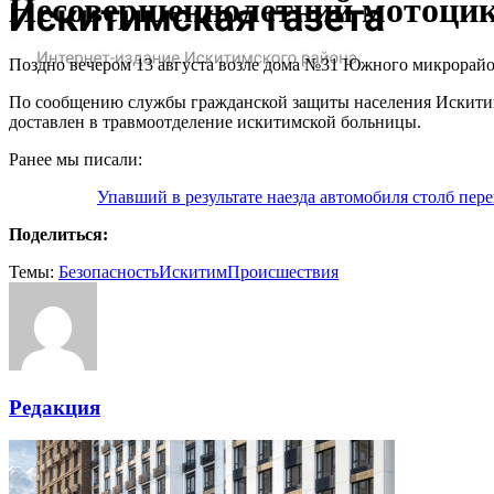
Несовершеннолетний мотоцик
Поздно вечером 13 августа возле дома №31 Южного микрорайо
По сообщению службы гражданской защиты населения Искитим
доставлен в травмоотделение искитимской больницы.
Ранее мы писали:
Упавший в результате наезда автомобиля столб пер
Поделиться:
Темы:
Безопасность
Искитим
Происшествия
Редакция