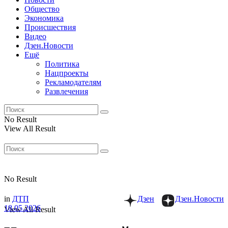
Общество
Экономика
Происшествия
Видео
Дзен.Новости
Ещё
Политика
Нацпроекты
Рекламодателям
Развлечения
No Result
View All Result
No Result
in
ДТП
Дзен
Дзен.Новости
18.05.2026
View All Result