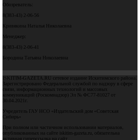
Обозреватель:
8(383-43) 2-06-56
Кривякина Наталья Николаевна
Менеджер:
8(383-43) 2-06-41
Бородина Татьяна Николаевна
ISKITIM-GAZETA.RU сетевое издание Искитимского района.
Зарегистрировано Федеральной службой по надзору в сфере
связи, информационных технологий и массовых
коммуникаций (Роскомнадзор) Эл № ФС77-81027 от
30.04.2021г.
Учредитель ГАУ НСО «Издательский дом «Советская
Сибирь»
При полном или частичном использовании материалов,
опубликованных на сайте iskitim-gazeta.ru, обязательна
активная гиперссылка на сайт