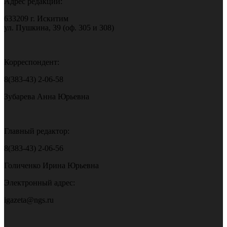
Адрес редакции:
633209 г. Искитим
ул. Пушкина, 39 (оф. 305 и 308)
Корреспондент:
8(383-43) 2-06-58
Зубарева Анна Юрьевна
Главный редактор:
8(383-43) 2-06-56
Голиченко Ирина Юрьевна
Электронный адрес:
igazeta@ngs.ru