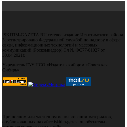
ISKITIM-GAZETA.RU сетевое издание Искитимского района.
Зарегистрировано Федеральной службой по надзору в сфере
связи, информационных технологий и массовых
коммуникаций (Роскомнадзор) Эл № ФС77-81027 от
30.04.2021г.
Учредитель ГАУ НСО «Издательский дом «Советская
Сибирь»
При полном или частичном использовании материалов,
опубликованных на сайте iskitim-gazeta.ru, обязательна
активная гиперссылка на сайт