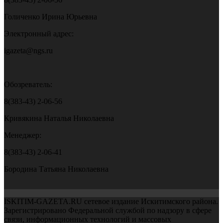
Голиченко Ирина Юрьевна
Электронный адрес:
igazeta@ngs.ru
Обозреватель:
8(383-43) 2-06-56
Кривякина Наталья Николаевна
Менеджер:
8(383-43) 2-06-41
Бородина Татьяна Николаевна
ISKITIM-GAZETA.RU сетевое издание Искитимского района.
Зарегистрировано Федеральной службой по надзору в сфере
связи, информационных технологий и массовых