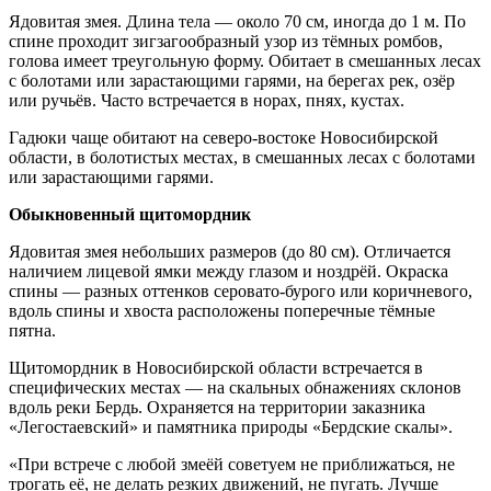
Ядовитая змея. Длина тела — около 70 см, иногда до 1 м. По
спине проходит зигзагообразный узор из тёмных ромбов,
голова имеет треугольную форму. Обитает в смешанных лесах
с болотами или зарастающими гарями, на берегах рек, озёр
или ручьёв. Часто встречается в норах, пнях, кустах.
Гадюки чаще обитают на северо-востоке Новосибирской
области, в болотистых местах, в смешанных лесах с болотами
или зарастающими гарями.
Обыкновенный щитомордник
Ядовитая змея небольших размеров (до 80 см). Отличается
наличием лицевой ямки между глазом и ноздрёй. Окраска
спины — разных оттенков серовато-бурого или коричневого,
вдоль спины и хвоста расположены поперечные тёмные
пятна.
Щитомордник в Новосибирской области встречается в
специфических местах — на скальных обнажениях склонов
вдоль реки Бердь. Охраняется на территории заказника
«Легостаевский» и памятника природы «Бердские скалы».
«При встрече с любой змеёй советуем не приближаться, не
трогать её, не делать резких движений, не пугать. Лучше