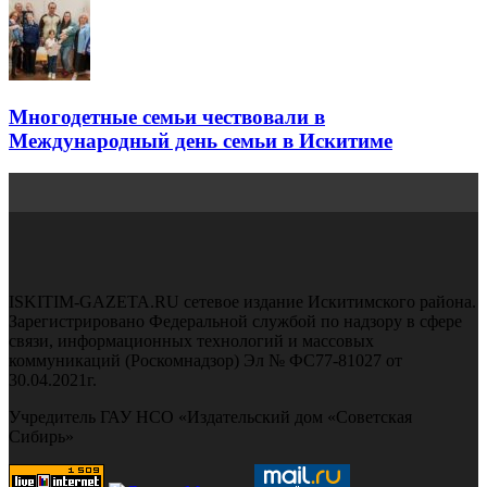
Многодетные семьи чествовали в
Международный день семьи в Искитиме
ISKITIM-GAZETA.RU сетевое издание Искитимского района.
Зарегистрировано Федеральной службой по надзору в сфере
связи, информационных технологий и массовых
коммуникаций (Роскомнадзор) Эл № ФС77-81027 от
30.04.2021г.
Учредитель ГАУ НСО «Издательский дом «Советская
Сибирь»