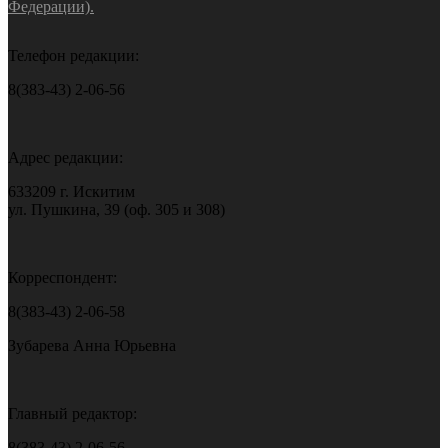
Федерации).
Телефон редакции:
8(383-43) 2-06-56
Адрес редакции:
633209 г. Искитим
ул. Пушкина, 39 (оф. 305 и 308)
Корреспондент:
8(383-43) 2-06-58
Зубарева Анна Юрьевна
Главный редактор:
8(383-43) 2-06-56