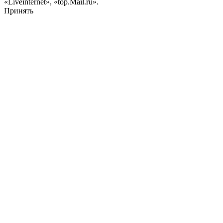
«Liveinternet», «top.Mail.ru».
Принять