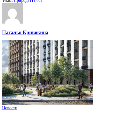
Темы:
Природа
ТГпост
Наталья Кривякина
Новости