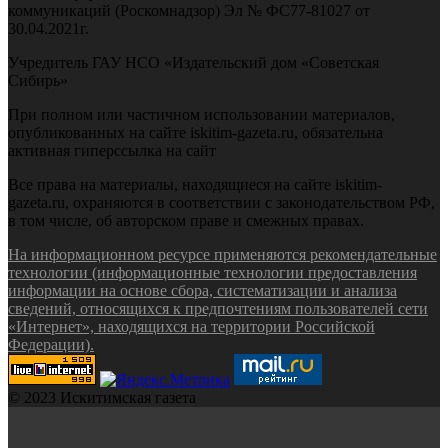
коммуникаций (Роскомнадзор) Эл № ФС77-81027 от
30.04.2021г.
Учредитель ГАУ НСО «Издательский дом «Советская
Сибирь»
При полном или частичном использовании материалов,
опубликованных на сайте iskitim-gazeta.ru, обязательна
активная гиперссылка на сайт
Все права на материалы, находящиеся на сайте iskitim-
gazeta.ru, охраняются в соответствии с законодательством РФ,
в том числе, об авторском праве и смежных правах.
На информационном ресурсе применяются рекомендательные
технологии (информационные технологии предоставления
информации на основе сбора, систематизации и анализа
сведений, относящихся к предпочтениям пользователей сети
«Интернет», находящихся на территории Российской
Федерации).
© 2023 Искитимская газета