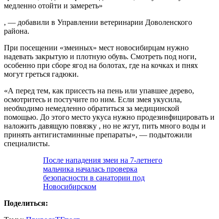
медленно отойти и замереть»
, — добавили в Управлении ветеринарии Доволенского
района.
При посещении «змеиных» мест новосибирцам нужно
надевать закрытую и плотную обувь. Смотреть под ноги,
особенно при сборе ягод на болотах, где на кочках и пнях
могут греться гадюки.
«А перед тем, как присесть на пень или упавшее дерево,
осмотритесь и постучите по ним. Если змея укусила,
необходимо немедленно обратиться за медицинской
помощью. До этого место укуса нужно продезинфицировать и
наложить давящую повязку , но не жгут, пить много воды и
принять антигистаминные препараты», — подытожили
специалисты.
После нападения змеи на 7-летнего
мальчика началась проверка
безопасности в санатории под
Новосибирском
Поделиться: