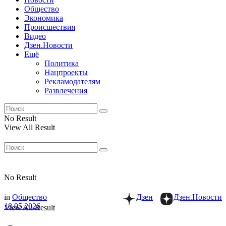
Общество
Экономика
Происшествия
Видео
Дзен.Новости
Ещё
Политика
Нацпроекты
Рекламодателям
Развлечения
No Result
View All Result
No Result
in
Общество
Дзен
Дзен.Новости
18.05.2026
View All Result