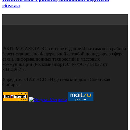
сбежал
ISKITIM-GAZETA.RU сетевое издание Искитимского района.
Зарегистрировано Федеральной службой по надзору в сфере
связи, информационных технологий и массовых
коммуникаций (Роскомнадзор) Эл № ФС77-81027 от
30.04.2021г.
Учредитель ГАУ НСО «Издательский дом «Советская
Сибирь»