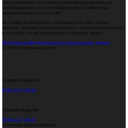
При полном или частичном использовании материалов,
опубликованных на сайте iskitim-gazeta.ru, обязательна
активная гиперссылка на сайт
Все права на материалы, находящиеся на сайте iskitim-
gazeta.ru, охраняются в соответствии с законодательством РФ,
в том числе, об авторском праве и смежных правах.
Политика конфиденциальности персональных данных
© 2023 Искитимская газета
Телефон редакции:
8(383-43) 7-90-60
Главный редактор:
8(383-43) 7-90-60
Голиченко Ирина Юрьевна