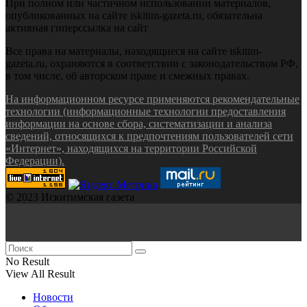
При полном или частичном использовании материалов,
опубликованных на сайте iskitim-gazeta.ru, обязательна
активная гиперссылка на сайт
Все права на материалы, находящиеся на сайте iskitim-
gazeta.ru, охраняются в соответствии с законодательством РФ,
в том числе, об авторском праве и смежных правах.
На информационном ресурсе применяются рекомендательные
технологии (информационные технологии предоставления
информации на основе сбора, систематизации и анализа
сведений, относящихся к предпочтениям пользователей сети
«Интернет», находящихся на территории Российской
Федерации).
© 2023 Искитимская газета
No Result
View All Result
Новости