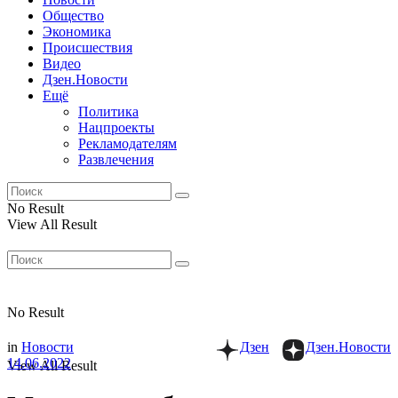
Общество
Экономика
Происшествия
Видео
Дзен.Новости
Ещё
Политика
Нацпроекты
Рекламодателям
Развлечения
No Result
View All Result
No Result
in
Новости
Дзен
Дзен.Новости
14.06.2022
View All Result