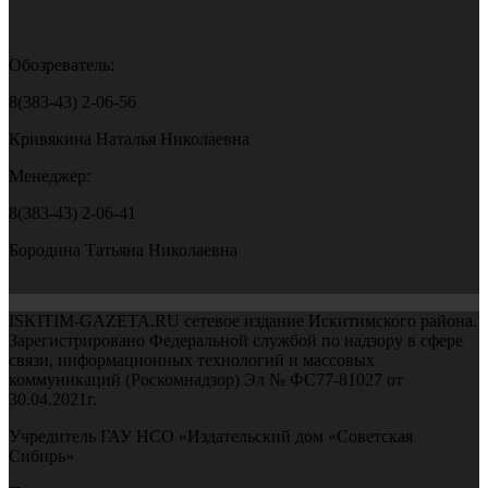
Обозреватель:
8(383-43) 2-06-56
Кривякина Наталья Николаевна
Менеджер:
8(383-43) 2-06-41
Бородина Татьяна Николаевна
ISKITIM-GAZETA.RU сетевое издание Искитимского района.
Зарегистрировано Федеральной службой по надзору в сфере
связи, информационных технологий и массовых
коммуникаций (Роскомнадзор) Эл № ФС77-81027 от
30.04.2021г.
Учредитель ГАУ НСО «Издательский дом «Советская
Сибирь»