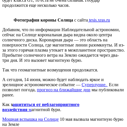
будет класса G1, то есть не очень сильная. Геоудар
продолжится еще несколько часов.
Фотография короны Солнца
с сайта
tesis.xras.ru
Добавим, что по информации Наблюдательной астрономии,
сейчас на Солнце корональная дыра видна около центра
солнечного диска. Коронарная дыра — это область на
поверхности Солнца, где магнитные линии разомкнуты. И из-
за этого горячая плазма утекает в межпланетное пространство.
Прибытие солнечного ветра на Землю ожидается через два-
три дня. И это вызовет магнитную бурю.
Так что геомагнитные возмущения продолжатся.
А сегодня, 14 июня, можно будет наблюдать яркое и
зрелищное астрономическое событие —
Суперлуние.
Если
позволит погода,
прогноз на ближайшие дни
мы публиковали
ранее.
Как
з
ащититься от неблагоприятного
воздействия
м
агнитной бури.
Мощная вспышка на Солнце
10 мая вызвала магнитную бурю
на Земле