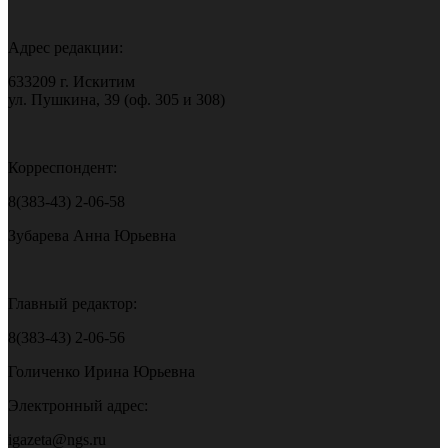
Адрес редакции:
633209 г. Искитим
ул. Пушкина, 39 (оф. 305 и 308)
Корреспондент:
8(383-43) 2-06-58
Зубарева Анна Юрьевна
Главный редактор:
8(383-43) 2-06-56
Голиченко Ирина Юрьевна
Электронный адрес:
igazeta@ngs.ru