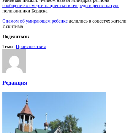
Ранее мы писали: Фейком назвал Минздрав региона
сообщение о смерти пациентки в очереди в регистратуре
поликлиники Бердска
Спамом об умирающем ребенке
делились в соцсетях жители
Искитима
Поделиться:
Темы:
Происшествия
Редакция