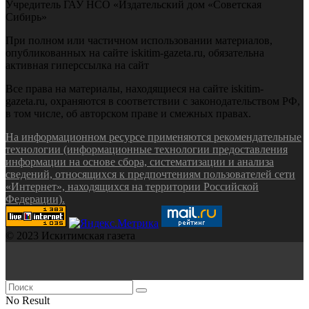
Учредитель ГАУ НСО «Издательский дом «Советская
Сибирь»
При полном или частичном использовании материалов,
опубликованных на сайте iskitim-gazeta.ru, обязательна
активная гиперссылка на сайт
Все права на материалы, находящиеся на сайте iskitim-
gazeta.ru, охраняются в соответствии с законодательством РФ,
в том числе, об авторском праве и смежных правах.
На информационном ресурсе применяются рекомендательные
технологии (информационные технологии предоставления
информации на основе сбора, систематизации и анализа
сведений, относящихся к предпочтениям пользователей сети
«Интернет», находящихся на территории Российской
Федерации).
© 2023 Искитимская газета
No Result