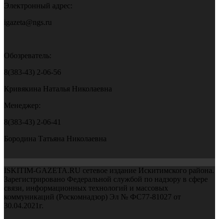
Электронный адрес:
igazeta@ngs.ru
Обозреватель:
8(383-43) 2-06-56
Кривякина Наталья Николаевна
Менеджер:
8(383-43) 2-06-41
Бородина Татьяна Николаевна
ISKITIM-GAZETA.RU сетевое издание Искитимского района.
Зарегистрировано Федеральной службой по надзору в сфере
связи, информационных технологий и массовых
коммуникаций (Роскомнадзор) Эл № ФС77-81027 от
30.04.2021г.