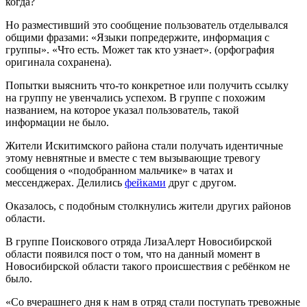
когда?
Но разместивший это сообщение пользователь отделывался
общими фразами: «Языки попредержите, информация с
группы». «Что есть. Может так кто узнает». (орфография
оригинала сохранена).
Попытки выяснить что-то конкретное или получить ссылку
на группу не увенчались успехом. В группе с похожим
названием, на которое указал пользователь, такой
информации не было.
Жители Искитимского района стали получать идентичные
этому невнятные и вместе с тем вызывающие тревогу
сообщения о «подобранном мальчике» в чатах и
мессенджерах. Делились
фейками
друг с другом.
Оказалось, с подобным столкнулись жители других районов
области.
В группе Поискового отряда ЛизаАлерт Новосибирской
области появился пост о том, что на данный момент в
Новосибирской области такого происшествия с ребёнком не
было.
«Со вчерашнего дня к нам в отряд стали поступать тревожные