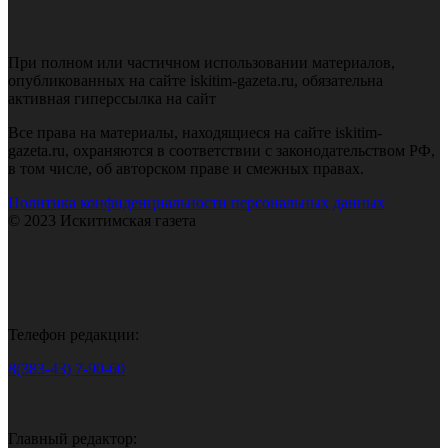
При полном или частичном использовании материалов,
опубликованных на сайте iskitim-gazeta.ru, обязательна
активная гиперссылка на сайт
Все права на материалы, находящиеся на сайте iskitim-
gazeta.ru, охраняются в соответствии с законодательством РФ,
в том числе, об авторском праве и смежных правах.
Политика конфиденциальности персональных данных
© 2023 Искитимская газета
Телефон редакции:
8(383-43) 7-90-60
Главный редактор: