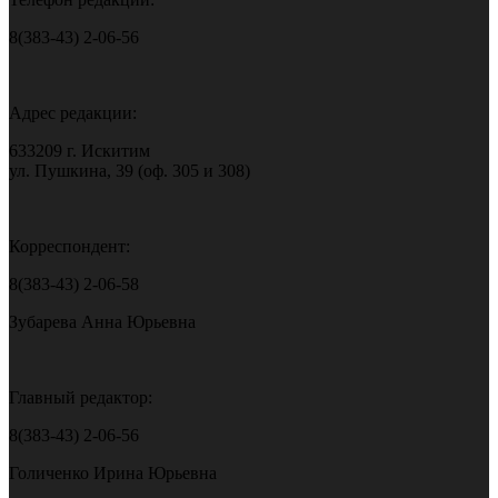
8(383-43) 2-06-56
Адрес редакции:
633209 г. Искитим
ул. Пушкина, 39 (оф. 305 и 308)
Корреспондент:
8(383-43) 2-06-58
Зубарева Анна Юрьевна
Главный редактор:
8(383-43) 2-06-56
Голиченко Ирина Юрьевна