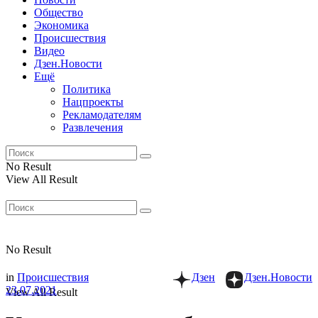
Общество
Экономика
Происшествия
Видео
Дзен.Новости
Ещё
Политика
Нацпроекты
Рекламодателям
Развлечения
No Result
View All Result
No Result
in
Происшествия
Дзен
Дзен.Новости
23.07.2021
View All Result