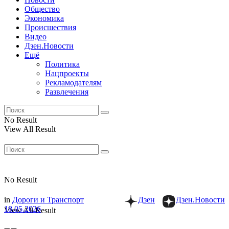
Общество
Экономика
Происшествия
Видео
Дзен.Новости
Ещё
Политика
Нацпроекты
Рекламодателям
Развлечения
No Result
View All Result
No Result
in
Дороги и Транспорт
Дзен
Дзен.Новости
18.05.2026
View All Result