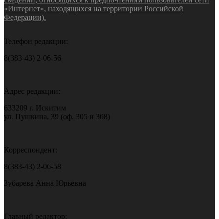
«Интернет», находящихся на территории Российской
Федерации).
Телефон редакции:
8(383-43) 2-06-56
Адрес редакции:
633209 г. Искитим
ул. Пушкина, 39 (оф. 305 и 308)
Корреспондент:
8(383-43) 2-06-58
Зубарева Анна Юрьевна
Главный редактор: