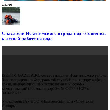
Далее
Спасатели Искитимского отряда подготовились
к летней работе на воде
ISKITIM-GAZETA.RU сетевое издание Искитимского района.
Зарегистрировано Федеральной службой по надзору в сфере
связи, информационных технологий и массовых
коммуникаций (Роскомнадзор) Эл № ФС77-81027 от
30.04.2021г.
Учредитель ГАУ НСО «Издательский дом «Советская
Сибирь»