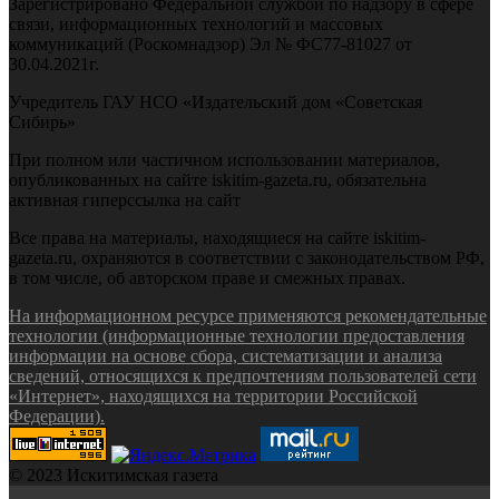
Зарегистрировано Федеральной службой по надзору в сфере
связи, информационных технологий и массовых
коммуникаций (Роскомнадзор) Эл № ФС77-81027 от
30.04.2021г.
Учредитель ГАУ НСО «Издательский дом «Советская
Сибирь»
При полном или частичном использовании материалов,
опубликованных на сайте iskitim-gazeta.ru, обязательна
активная гиперссылка на сайт
Все права на материалы, находящиеся на сайте iskitim-
gazeta.ru, охраняются в соответствии с законодательством РФ,
в том числе, об авторском праве и смежных правах.
На информационном ресурсе применяются рекомендательные
технологии (информационные технологии предоставления
информации на основе сбора, систематизации и анализа
сведений, относящихся к предпочтениям пользователей сети
«Интернет», находящихся на территории Российской
Федерации).
© 2023 Искитимская газета