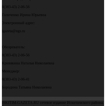
8(383-43) 2-06-56
Голиченко Ирина Юрьевна
Электронный адрес:
igazeta@ngs.ru
Обозреватель:
8(383-43) 2-06-56
Кривякина Наталья Николаевна
Менеджер:
8(383-43) 2-06-41
Бородина Татьяна Николаевна
ISKITIM-GAZETA.RU сетевое издание Искитимского района.