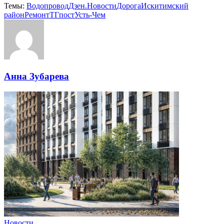
Темы:
Водопровод
Дзен.Новости
Дорога
Искитимский
район
Ремонт
ТГпост
Усть-Чем
Анна Зубарева
Новости