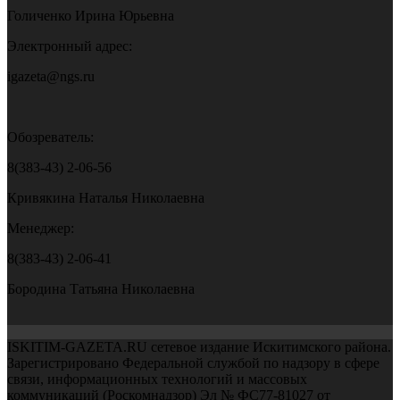
Голиченко Ирина Юрьевна
Электронный адрес:
igazeta@ngs.ru
Обозреватель:
8(383-43) 2-06-56
Кривякина Наталья Николаевна
Менеджер:
8(383-43) 2-06-41
Бородина Татьяна Николаевна
ISKITIM-GAZETA.RU сетевое издание Искитимского района.
Зарегистрировано Федеральной службой по надзору в сфере
связи, информационных технологий и массовых
коммуникаций (Роскомнадзор) Эл № ФС77-81027 от