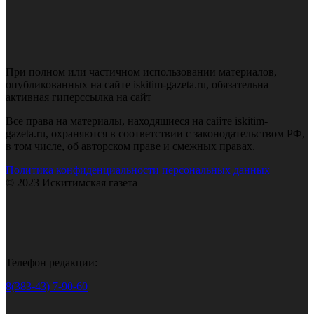
При полном или частичном использовании материалов,
опубликованных на сайте iskitim-gazeta.ru, обязательна
активная гиперссылка на сайт
Все права на материалы, находящиеся на сайте iskitim-
gazeta.ru, охраняются в соответствии с законодательством РФ,
в том числе, об авторском праве и смежных правах.
Политика конфиденциальности персональных данных
© 2023 Искитимская газета
Телефон редакции:
8(383-43) 7-90-60