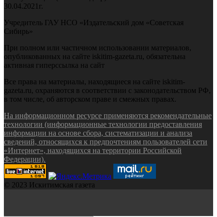
30.04.2021г.
Учредитель ГАУ НСО «Издательский дом «Советская
Сибирь»
При полном или частичном использовании материалов,
опубликованных на сайте iskitim-gazeta.ru, обязательна
активная гиперссылка на сайт
Все права на материалы, находящиеся на сайте iskitim-
gazeta.ru, охраняются в соответствии с законодательством РФ,
в том числе, об авторском праве и смежных правах.
На информационном ресурсе применяются рекомендательные
технологии (информационные технологии предоставления
информации на основе сбора, систематизации и анализа
сведений, относящихся к предпочтениям пользователей сети
«Интернет», находящихся на территории Российской
Федерации).
© 2023 Искитимская газета