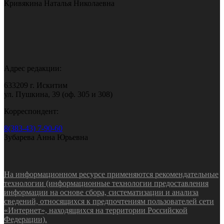
Кривякина Наталья Николаевна
Адрес редакции:
633209 г. Искитим
ул. Пушкина, 39 (оф. 305 и 308)
Корреспондент:
8(383-43) 7-90-60
Зубарева Анна Юрьевна
На информационном ресурсе применяются рекомендательные
технологии (информационные технологии предоставления
информации на основе сбора, систематизации и анализа
сведений, относящихся к предпочтениям пользователей сети
«Интернет», находящихся на территории Российской
Федерации).