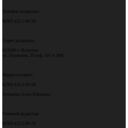
Телефон редакции:
8(383-43) 2-06-56
Адрес редакции:
633209 г. Искитим
ул. Пушкина, 39 (оф. 305 и 308)
Корреспондент:
8(383-43) 2-06-58
Зубарева Анна Юрьевна
Главный редактор:
8(383-43) 2-06-56