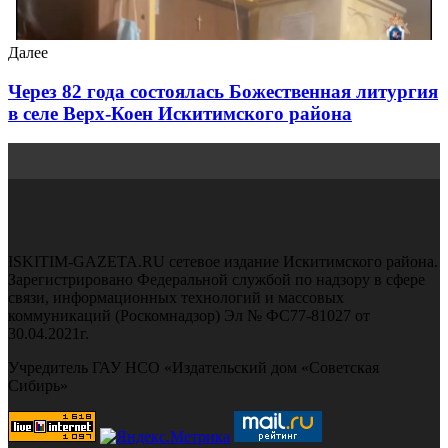
Далее
Через 82 года состоялась Божественная литургия
в селе Верх-Коен Искитимского района
ISKITIM-GAZETA.RU сетевое издание Искитимского района.
Зарегистрировано Федеральной службой по надзору в сфере
связи, информационных технологий и массовых
коммуникаций (Роскомнадзор) Эл № ФС77-81027 от
30.04.2021г.
Учредитель ГАУ НСО «Издательский дом «Советская
Сибирь»