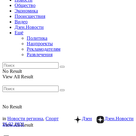
Общество
Экономика
Происшествия
Видео
Дзен.Новости
Ещё
Политика
Нацпроекты
Рекламодателям
Развлечения
No Result
View All Result
No Result
in
Новости региона
,
Спорт
Дзен
Дзен.Новости
26.02.2021
View All Result