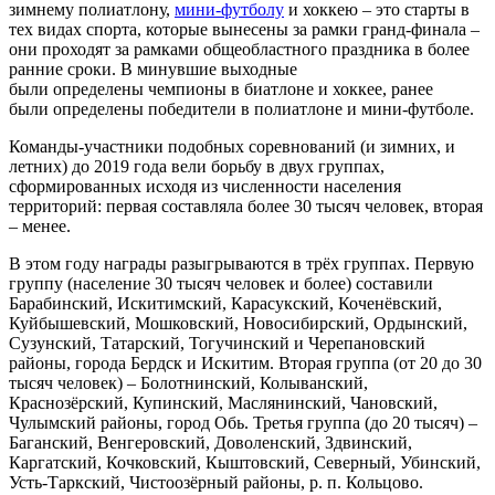
зимнему полиатлону,
мини-футболу
и хоккею – это старты в
тех видах спорта, которые вынесены за рамки гранд-финала –
они проходят за рамками общеобластного праздника в более
ранние сроки. В минувшие выходные
были определены чемпионы в биатлоне и хоккее, ранее
были определены победители в полиатлоне и мини-футболе.
Команды-участники подобных соревнований (и зимних, и
летних) до 2019 года вели борьбу в двух группах,
сформированных исходя из численности населения
территорий: первая составляла более 30 тысяч человек, вторая
– менее.
В этом году награды разыгрываются в трёх группах. Первую
группу (население 30 тысяч человек и более) составили
Барабинский, Искитимский, Карасукский, Коченёвский,
Куйбышевский, Мошковский, Новосибирский, Ордынский,
Сузунский, Татарский, Тогучинский и Черепановский
районы, города Бердск и Искитим. Вторая группа (от 20 до 30
тысяч человек) – Болотнинский, Колыванский,
Краснозёрский, Купинский, Маслянинский, Чановский,
Чулымский районы, город Обь. Третья группа (до 20 тысяч) –
Баганский, Венгеровский, Доволенский, Здвинский,
Каргатский, Кочковский, Кыштовский, Северный, Убинский,
Усть-Таркский, Чистоозёрный районы, р. п. Кольцово.