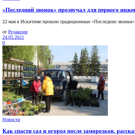
«Последний звонок» прозвучал для первого инже
22 мая в Искитиме прошли традиционные «Последние звонки» д
от
Редакция
24.05.2021
0
Новости
Как спасти сад и огород после заморозков, расс