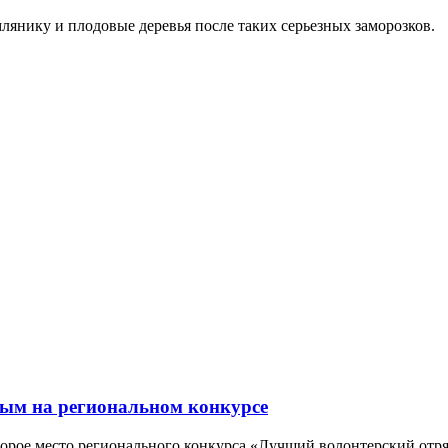
лянику и плодовые деревья после таких серьезных заморозков.
рым на региональном конкурсе
орое место регионального конкурса «Лучший волонтерский отря