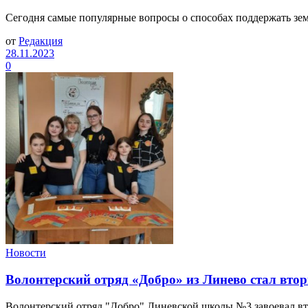
Сегодня самые популярные вопросы о способах поддержать зем
от
Редакция
28.11.2023
0
Новости
Волонтерский отряд «Добро» из Линево стал вто
Волонтерский отряд "Добро" Линевской школы №3 завоевал вт