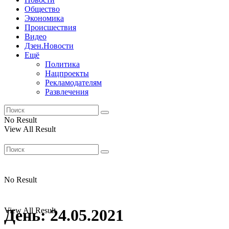
Общество
Экономика
Происшествия
Видео
Дзен.Новости
Ещё
Политика
Нацпроекты
Рекламодателям
Развлечения
No Result
View All Result
No Result
View All Result
День:
24.05.2021