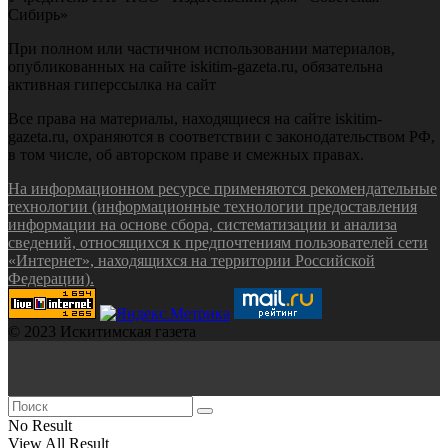
Сибирь»
При полном или частичном использовании материалов,
опубликованных на сайте iskitim-gazeta.ru, обязательна
активная гиперссылка на сайт
Все права на материалы, находящиеся на сайте iskitim-
gazeta.ru, охраняются в соответствии с законодательством РФ,
в том числе, об авторском праве и смежных правах.
На информационном ресурсе применяются рекомендательные
технологии (информационные технологии предоставления
информации на основе сбора, систематизации и анализа
сведений, относящихся к предпочтениям пользователей сети
«Интернет», находящихся на территории Российской
Федерации).
© 2023 Искитимская газета
No Result
View All Result