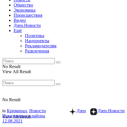
Общество
Экономика
Происшествия
Видео
Дзен.Новости
Ещё
Политика
Нацпроекты
Рекламодателям
Развлечения
No Result
View All Result
No Result
in
Криминал
,
Новости
Дзен
Дзен.Новости
Искитимского района
View All Result
12.08.2021