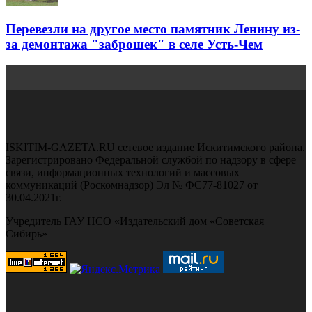
Перевезли на другое место памятник Ленину из-
за демонтажа "заброшек" в селе Усть-Чем
ISKITIM-GAZETA.RU сетевое издание Искитимского района.
Зарегистрировано Федеральной службой по надзору в сфере
связи, информационных технологий и массовых
коммуникаций (Роскомнадзор) Эл № ФС77-81027 от
30.04.2021г.
Учредитель ГАУ НСО «Издательский дом «Советская
Сибирь»