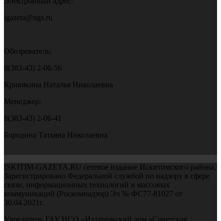
Электронный адрес:
igazeta@ngs.ru
Обозреватель:
8(383-43) 2-06-56
Кривякина Наталья Николаевна
Менеджер:
8(383-43) 2-06-41
Бородина Татьяна Николаевна
ISKITIM-GAZETA.RU сетевое издание Искитимского района.
Зарегистрировано Федеральной службой по надзору в сфере
связи, информационных технологий и массовых
коммуникаций (Роскомнадзор) Эл № ФС77-81027 от
30.04.2021г.
Учредитель ГАУ НСО «Издательский дом «Советская