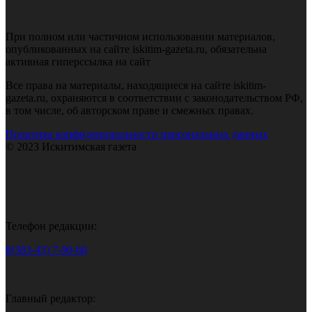
При полном или частичном использовании материалов,
опубликованных на сайте iskitim-gazeta.ru, обязательна
активная гиперссылка на сайт
Все права на материалы, находящиеся на сайте iskitim-
gazeta.ru, охраняются в соответствии с законодательством РФ,
в том числе, об авторском праве и смежных правах.
Политика конфиденциальности персональных данных
© 2023 Искитимская газета
Телефон редакции:
8(383-43) 7-90-60
Главный редактор: