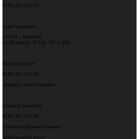
8(383-43) 2-06-56
Адрес редакции:
633209 г. Искитим
ул. Пушкина, 39 (оф. 305 и 308)
Корреспондент:
8(383-43) 2-06-58
Зубарева Анна Юрьевна
Главный редактор:
8(383-43) 2-06-56
Голиченко Ирина Юрьевна
Электронный адрес: