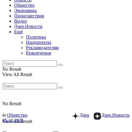
Общество
Экономика
Происшествия
Видео
Дзен.Новости
Ещё
Политика
Нацпроекты
Рекламодателям
Развлечения
No Result
View All Result
No Result
in
Общество
Дзен
Дзен.Новости
05.10.2025
View All Result