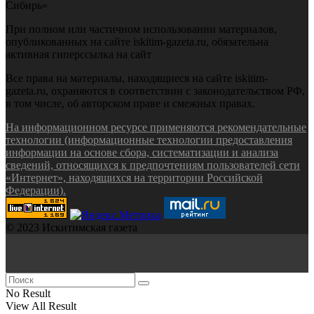
Сибирь»
При полном или частичном использовании материалов,
опубликованных на сайте iskitim-gazeta.ru, обязательна
активная гиперссылка на сайт
Все права на материалы, находящиеся на сайте iskitim-
gazeta.ru, охраняются в соответствии с законодательством РФ,
в том числе, об авторском праве и смежных правах.
На информационном ресурсе применяются рекомендательные
технологии (информационные технологии предоставления
информации на основе сбора, систематизации и анализа
сведений, относящихся к предпочтениям пользователей сети
«Интернет», находящихся на территории Российской
Федерации).
© 2023 Искитимская газета
No Result
View All Result