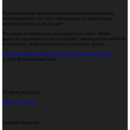
При полном или частичном использовании материалов,
опубликованных на сайте iskitim-gazeta.ru, обязательна
активная гиперссылка на сайт
Все права на материалы, находящиеся на сайте iskitim-
gazeta.ru, охраняются в соответствии с законодательством РФ,
в том числе, об авторском праве и смежных правах.
Политика конфиденциальности персональных данных
© 2023 Искитимская газета
Телефон редакции:
8(383-43) 7-90-60
Главный редактор: