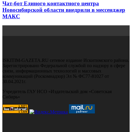
Чат-бот Единого контактного центра
Новосибирской области внедрили в мессенджер
МАКС
ISKITIM-GAZETA.RU сетевое издание Искитимского района.
Зарегистрировано Федеральной службой по надзору в сфере
связи, информационных технологий и массовых
коммуникаций (Роскомнадзор) Эл № ФС77-81027 от
30.04.2021г.
Учредитель ГАУ НСО «Издательский дом «Советская
Сибирь»