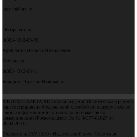
igazeta@ngs.ru
Обозреватель:
8(383-43) 2-06-56
Кривякина Наталья Николаевна
Менеджер:
8(383-43) 2-06-41
Бородина Татьяна Николаевна
ISKITIM-GAZETA.RU сетевое издание Искитимского района.
Зарегистрировано Федеральной службой по надзору в сфере
связи, информационных технологий и массовых
коммуникаций (Роскомнадзор) Эл № ФС77-81027 от
30.04.2021г.
Учредитель ГАУ НСО «Издательский дом «Советская