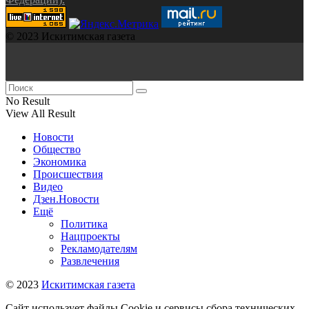
© 2023 Искитимская газета
No Result
View All Result
Новости
Общество
Экономика
Происшествия
Видео
Дзен.Новости
Ещё
Политика
Нацпроекты
Рекламодателям
Развлечения
© 2023
Искитимская газета
Сайт использует файлы Cookie и сервисы сбора технических