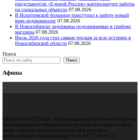
представители «Единой России» контролируют работы
на социальных объектах
07.08.2026
В Искитимской больнице приступил к работе новый
врач-эндокринолог
07.08.2026
В Новосибирске задержаны подозреваемые в грабеже
магазина
07.08.2026
Июль 2026 года стал самым теплым за всю историю в
Новосибирской области
07.08.2026
Поиск
Поиск
Афиша
ISKITIM-GAZETA.RU сетевое издание Искитимского района.
Зарегистрировано Федеральной службой по надзору в сфере
связи, информационных технологий и массовых
коммуникаций (Роскомнадзор) Эл № ФС77-81027 от