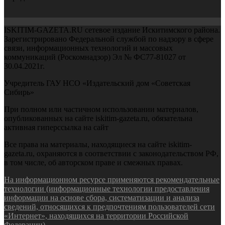
ISKITIM-GAZETA.RU сетевое издание Искитимского района.
Зарегистрировано Федеральной службой по надзору в сфере
связи, информационных технологий и массовых
коммуникаций (Роскомнадзор) Эл № ФС77-81027 от
30.04.2021г.
Учредитель ГАУ НСО «Издательский дом «Советская
Сибирь»
При полном или частичном использовании материалов,
опубликованных на сайте iskitim-gazeta.ru, обязательна
активная гиперссылка на сайт
Все права на материалы, находящиеся на сайте iskitim-
gazeta.ru, охраняются в соответствии с законодательством РФ,
в том числе, об авторском праве и смежных правах.
На информационном ресурсе применяются рекомендательные
технологии (информационные технологии предоставления
информации на основе сбора, систематизации и анализа
сведений, относящихся к предпочтениям пользователей сети
«Интернет», находящихся на территории Российской
Федерации).