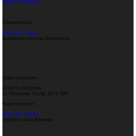
gazeta.i@yandex.ru
Обозреватель:
8(383-43) 7-90-60
Кривякина Наталья Николаевна
Адрес редакции:
633209 г. Искитим
ул. Пушкина, 39 (оф. 305 и 308)
Корреспондент:
8(383-43) 7-90-60
Зубарева Анна Юрьевна