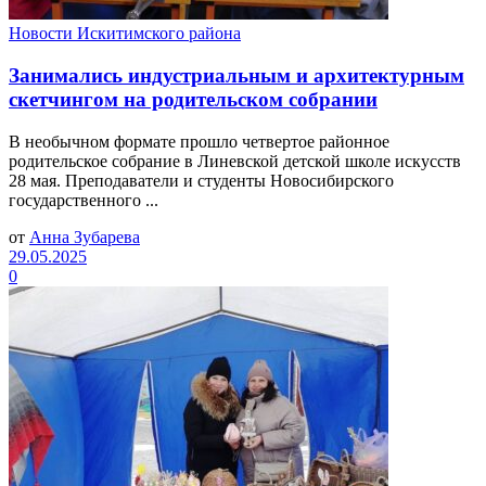
Новости Искитимского района
Занимались индустриальным и архитектурным
скетчингом на родительском собрании
В необычном формате прошло четвертое районное
родительское собрание в Линевской детской школе искусств
28 мая. Преподаватели и студенты Новосибирского
государственного ...
от
Анна Зубарева
29.05.2025
0