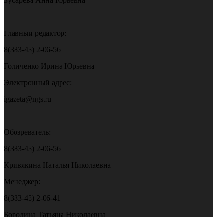
Зубарева Анна Юрьевна
Главный редактор:
8(383-43) 2-06-56
Голиченко Ирина Юрьевна
Электронный адрес:
igazeta@ngs.ru
Обозреватель:
8(383-43) 2-06-56
Кривякина Наталья Николаевна
Менеджер:
8(383-43) 2-06-41
Бородина Татьяна Николаевна