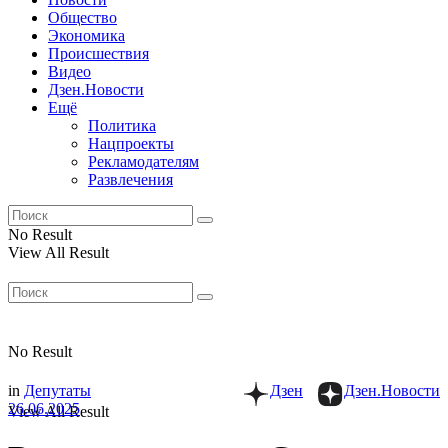
Общество
Экономика
Происшествия
Видео
Дзен.Новости
Ещё
Политика
Нацпроекты
Рекламодателям
Развлечения
No Result
View All Result
No Result
in
Депутаты
Дзен
Дзен.Новости
26.06.2025
View All Result