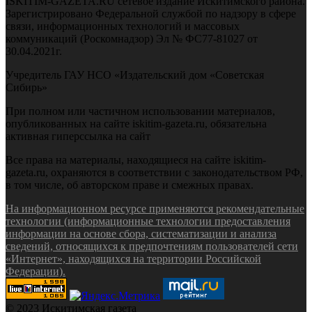
ISKITIM-GAZETA.RU сетевое издание Искитимского района.
Зарегистрировано Федеральной службой по надзору в сфере
связи, информационных технологий и массовых
коммуникаций (Роскомнадзор) Эл № ФС77-81027 от
30.04.2021г.
Учредитель ГАУ НСО «Издательский дом «Советская
Сибирь»
При полном или частичном использовании материалов,
опубликованных на сайте iskitim-gazeta.ru, обязательна
активная гиперссылка на сайт
Все права на материалы, находящиеся на сайте iskitim-
gazeta.ru, охраняются в соответствии с законодательством РФ,
в том числе, об авторском праве и смежных правах.
На информационном ресурсе применяются рекомендательные
технологии (информационные технологии предоставления
информации на основе сбора, систематизации и анализа
сведений, относящихся к предпочтениям пользователей сети
«Интернет», находящихся на территории Российской
Федерации).
© 2023 Искитимская газета