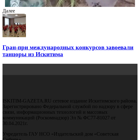
Далее
Гран-при международных конкурсов завоевали
танцоры из Искитима
ISKITIM-GAZETA.RU сетевое издание Искитимского района.
Зарегистрировано Федеральной службой по надзору в сфере
связи, информационных технологий и массовых
коммуникаций (Роскомнадзор) Эл № ФС77-81027 от
30.04.2021г.
Учредитель ГАУ НСО «Издательский дом «Советская
Сибирь»