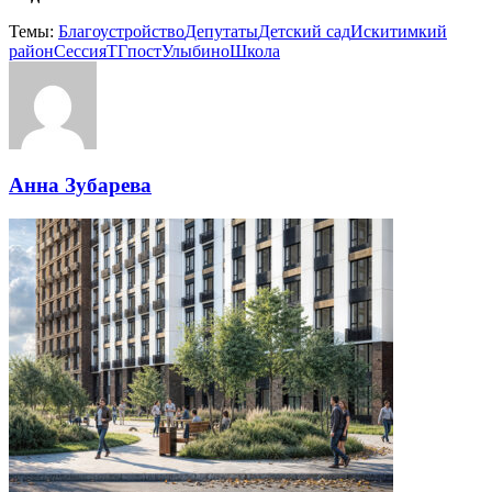
Темы:
Благоустройство
Депутаты
Детский сад
Искитимкий
район
Сессия
ТГпост
Улыбино
Школа
Анна Зубарева