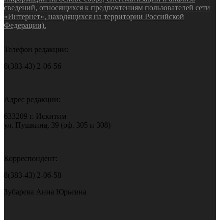
сведений, относящихся к предпочтениям пользователей сети
«Интернет», находящихся на территории Российской
Федерации).
Телефон редакции:
8(383-43) 2-06-56
Адрес редакции:
633209 г. Искитим
ул. Пушкина, 39 (оф. 305 и 308)
Корреспондент:
8(383-43) 2-06-58
Зубарева Анна Юрьевна