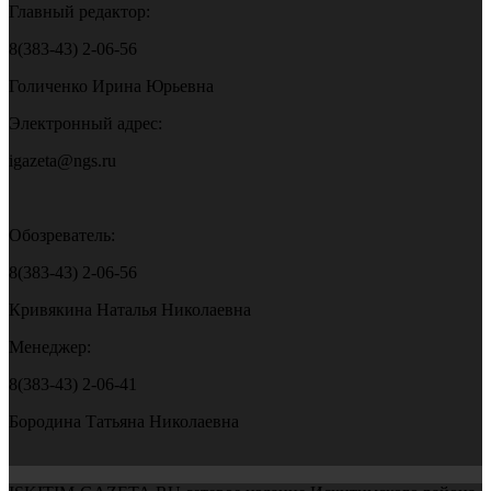
Главный редактор:
8(383-43) 2-06-56
Голиченко Ирина Юрьевна
Электронный адрес:
igazeta@ngs.ru
Обозреватель:
8(383-43) 2-06-56
Кривякина Наталья Николаевна
Менеджер:
8(383-43) 2-06-41
Бородина Татьяна Николаевна