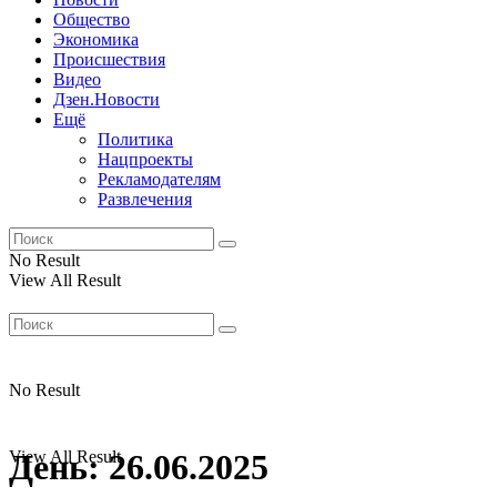
Общество
Экономика
Происшествия
Видео
Дзен.Новости
Ещё
Политика
Нацпроекты
Рекламодателям
Развлечения
No Result
View All Result
No Result
View All Result
День:
26.06.2025