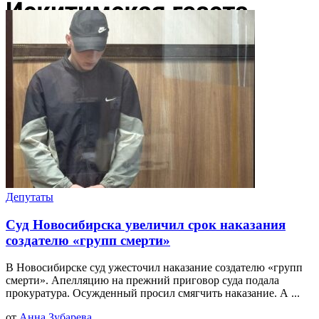
Депутаты
Суд Новосибирска увеличил срок наказания
создателю «групп смерти»
В Новосибирске суд ужесточил наказание создателю «групп
смерти». Апелляцию на прежний приговор суда подала
прокуратура. Осужденный просил смягчить наказание. А ...
от
Анна Зубарева