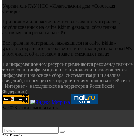
Учредитель ГАУ НСО «Издательский дом «Советская
Сибирь»
При полном или частичном использовании материалов,
опубликованных на сайте iskitim-gazeta.ru, обязательна
активная гиперссылка на сайт
Все права на материалы, находящиеся на сайте iskitim-
gazeta.ru, охраняются в соответствии с законодательством РФ,
в том числе, об авторском праве и смежных правах.
На информационном ресурсе применяются рекомендательные
технологии (информационные технологии предоставления
информации на основе сбора, систематизации и анализа
сведений, относящихся к предпочтениям пользователей сети
«Интернет», находящихся на территории Российской
Федерации).
© 2023 Искитимская газета