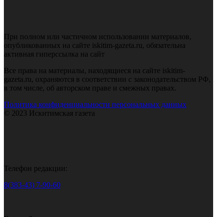
При полном или частичном использовании материалов,
опубликованных на сайте iskitim-gazeta.ru, обязательна
активная гиперссылка на сайт
Все права на материалы, находящиеся на сайте iskitim-
gazeta.ru, охраняются в соответствии с законодательством РФ,
в том числе, об авторском праве и смежных правах.
Политика конфиденциальности персональных данных
© 2023 Искитимская газета
Телефон редакции:
8(383-43) 7-90-60