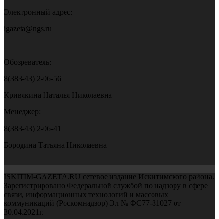
Электронный адрес:
igazeta@ngs.ru
Обозреватель:
8(383-43) 2-06-56
Кривякина Наталья Николаевна
Менеджер:
8(383-43) 2-06-41
Бородина Татьяна Николаевна
ISKITIM-GAZETA.RU сетевое издание Искитимского района.
Зарегистрировано Федеральной службой по надзору в сфере
связи, информационных технологий и массовых
коммуникаций (Роскомнадзор) Эл № ФС77-81027 от
30.04.2021г.