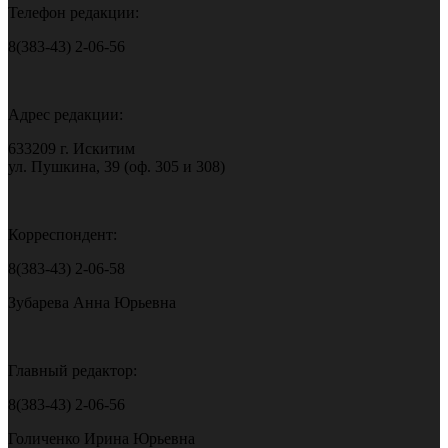
Телефон редакции:
8(383-43) 2-06-56
Адрес редакции:
633209 г. Искитим
ул. Пушкина, 39 (оф. 305 и 308)
Корреспондент:
8(383-43) 2-06-58
Зубарева Анна Юрьевна
Главный редактор:
8(383-43) 2-06-56
Голиченко Ирина Юрьевна