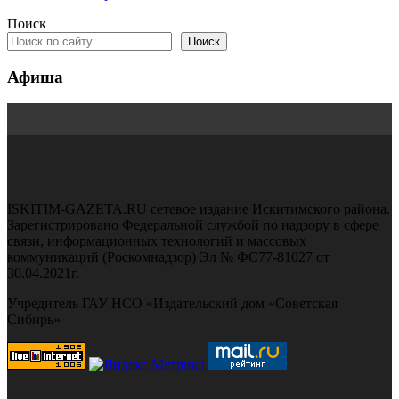
Поиск
Поиск
Афиша
ISKITIM-GAZETA.RU сетевое издание Искитимского района.
Зарегистрировано Федеральной службой по надзору в сфере
связи, информационных технологий и массовых
коммуникаций (Роскомнадзор) Эл № ФС77-81027 от
30.04.2021г.
Учредитель ГАУ НСО «Издательский дом «Советская
Сибирь»