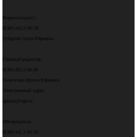
Корреспондент:
8(383-43) 2-06-58
Зубарева Анна Юрьевна
Главный редактор:
8(383-43) 2-06-56
Голиченко Ирина Юрьевна
Электронный адрес:
igazeta@ngs.ru
Обозреватель:
8(383-43) 2-06-56