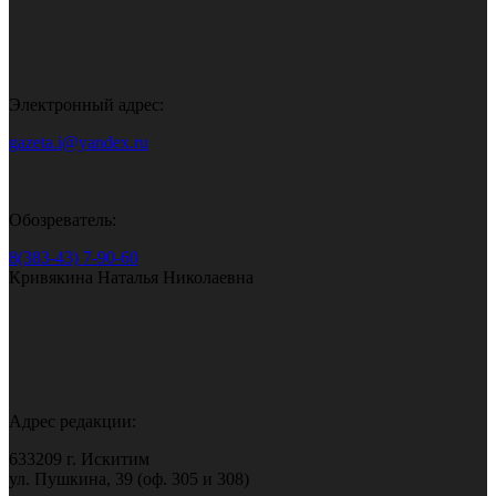
Электронный адрес:
gazeta.i@yandex.ru
Обозреватель:
8(383-43) 7-90-60
Кривякина Наталья Николаевна
Адрес редакции:
633209 г. Искитим
ул. Пушкина, 39 (оф. 305 и 308)