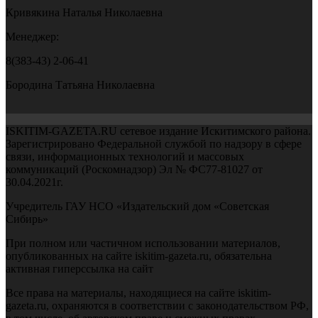
Кривякина Наталья Николаевна
Менеджер:
8(383-43) 2-06-41
Бородина Татьяна Николаевна
ISKITIM-GAZETA.RU сетевое издание Искитимского района.
Зарегистрировано Федеральной службой по надзору в сфере
связи, информационных технологий и массовых
коммуникаций (Роскомнадзор) Эл № ФС77-81027 от
30.04.2021г.
Учредитель ГАУ НСО «Издательский дом «Советская
Сибирь»
При полном или частичном использовании материалов,
опубликованных на сайте iskitim-gazeta.ru, обязательна
активная гиперссылка на сайт
Все права на материалы, находящиеся на сайте iskitim-
gazeta.ru, охраняются в соответствии с законодательством РФ,