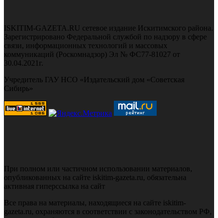
ISKITIM-GAZETA.RU сетевое издание Искитимского района.
Зарегистрировано Федеральной службой по надзору в сфере
связи, информационных технологий и массовых
коммуникаций (Роскомнадзор) Эл № ФС77-81027 от
30.04.2021г.
Учредитель ГАУ НСО «Издательский дом «Советская
Сибирь»
При полном или частичном использовании материалов,
опубликованных на сайте iskitim-gazeta.ru, обязательна
активная гиперссылка на сайт
Все права на материалы, находящиеся на сайте iskitim-
gazeta.ru, охраняются в соответствии с законодательством РФ,