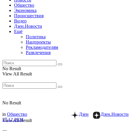
Общество
Экономика
Происшествия
Видео
Дзен.Новости
Ещё
Политика
Нацпроекты
Рекламодателям
Развлечения
No Result
View All Result
No Result
in
Общество
Дзен
Дзен.Новости
27.12.2024
View All Result