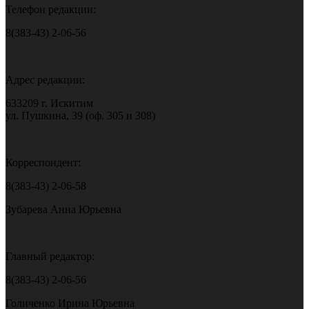
Телефон редакции:
8(383-43) 2-06-56
Адрес редакции:
633209 г. Искитим
ул. Пушкина, 39 (оф. 305 и 308)
Корреспондент:
8(383-43) 2-06-58
Зубарева Анна Юрьевна
Главный редактор:
8(383-43) 2-06-56
Голиченко Ирина Юрьевна