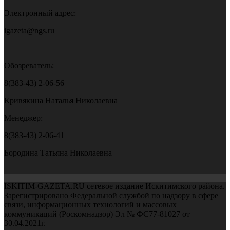
Электронный адрес:
igazeta@ngs.ru
Обозреватель:
8(383-43) 2-06-56
Кривякина Наталья Николаевна
Менеджер:
8(383-43) 2-06-41
Бородина Татьяна Николаевна
ISKITIM-GAZETA.RU сетевое издание Искитимского района.
Зарегистрировано Федеральной службой по надзору в сфере
связи, информационных технологий и массовых
коммуникаций (Роскомнадзор) Эл № ФС77-81027 от
30.04.2021г.