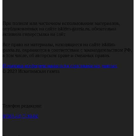
При полном или частичном использовании материалов,
опубликованных на сайте iskitim-gazeta.ru, обязательна
активная гиперссылка на сайт
Все права на материалы, находящиеся на сайте iskitim-
gazeta.ru, охраняются в соответствии с законодательством РФ,
в том числе, об авторском праве и смежных правах.
Политика конфиденциальности персональных данных
© 2023 Искитимская газета
Телефон редакции:
8(383-43) 7-90-60