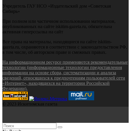
Учредитель ГАУ НСО «Издательский дом «Советская
Сибирь»
При полном или частичном использовании материалов,
опубликованных на сайте iskitim-gazeta.ru, обязательна
активная гиперссылка на сайт
Все права на материалы, находящиеся на сайте iskitim-
gazeta.ru, охраняются в соответствии с законодательством РФ,
в том числе, об авторском праве и смежных правах.
На информационном ресурсе применяются рекомендательные
технологии (информационные технологии предоставления
информации на основе сбора, систематизации и анализа
сведений, относящихся к предпочтениям пользователей сети
«Интернет», находящихся на территории Российской
Федерации).
© 2023 Искитимская газета