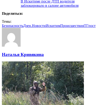
В Искитиме после ДТП водителя
заблокировало в салоне автомобиля
Поделиться:
Темы:
Безопасность
Дзен.Новости
Искитим
Происшествия
ТГпост
Наталья Кривякина