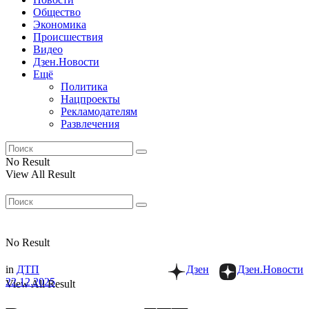
Общество
Экономика
Происшествия
Видео
Дзен.Новости
Ещё
Политика
Нацпроекты
Рекламодателям
Развлечения
No Result
View All Result
No Result
in
ДТП
Дзен
Дзен.Новости
22.12.2025
View All Result