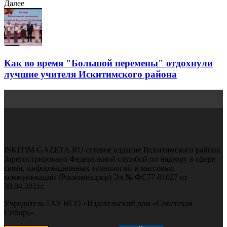
Далее
Как во время "Большой перемены" отдохнули
лучшие учителя Искитимского района
ISKITIM-GAZETA.RU сетевое издание Искитимского района.
Зарегистрировано Федеральной службой по надзору в сфере
связи, информационных технологий и массовых
коммуникаций (Роскомнадзор) Эл № ФС77-81027 от
30.04.2021г.
Учредитель ГАУ НСО «Издательский дом «Советская
Сибирь»