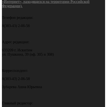
«Интернет», находящихся на территории Российской
Федерации).
Телефон редакции:
8(383-43) 2-06-56
Адрес редакции:
633209 г. Искитим
ул. Пушкина, 39 (оф. 305 и 308)
Корреспондент:
8(383-43) 2-06-58
Зубарева Анна Юрьевна
Главный редактор: