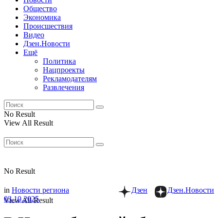
Общество
Экономика
Происшествия
Видео
Дзен.Новости
Ещё
Политика
Нацпроекты
Рекламодателям
Развлечения
No Result
View All Result
No Result
in
Новости региона
Дзен
Дзен.Новости
03.10.2025
View All Result