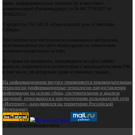
связи, информационных технологий и массовых
коммуникаций (Роскомнадзор) Эл № ФС77-81027 от
30.04.2021г.
Учредитель ГАУ НСО «Издательский дом «Советская
Сибирь»
При полном или частичном использовании материалов,
опубликованных на сайте iskitim-gazeta.ru, обязательна
активная гиперссылка на сайт
Все права на материалы, находящиеся на сайте iskitim-
gazeta.ru, охраняются в соответствии с законодательством РФ,
в том числе, об авторском праве и смежных правах.
На информационном ресурсе применяются рекомендательные
технологии (информационные технологии предоставления
информации на основе сбора, систематизации и анализа
сведений, относящихся к предпочтениям пользователей сети
«Интернет», находящихся на территории Российской
Федерации).
© 2023 Искитимская газета