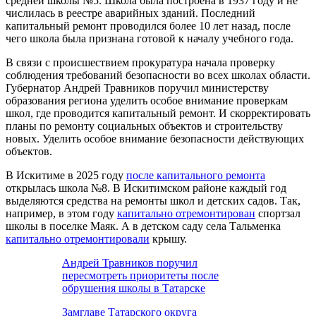
средней школы №5. Школа была построена в 1937 году и не
числилась в реестре аварийных зданий. Последний
капитальный ремонт проводился более 10 лет назад, после
чего школа была признана готовой к началу учебного года.
В связи с происшествием прокуратура начала проверку
соблюдения требований безопасности во всех школах области.
Губернатор Андрей Травников поручил министерству
образования региона уделить особое внимание проверкам
школ, где проводится капитальный ремонт. И скорректировать
планы по ремонту социальных объектов и строительству
новых. Уделить особое внимание безопасности действующих
объектов.
В Искитиме в 2025 году
после капитального ремонта
открылась школа №8. В Искитимском районе каждый год
выделяются средства на ремонты школ и детских садов. Так,
например, в этом году
капитально отремонтирован
спортзал
школы в поселке Маяк. А в детском саду села Тальменка
капитально отремонтировали
крышу.
Андрей Травников поручил
пересмотреть приоритеты после
обрушения школы в Татарске
Замглаве Татарского округа