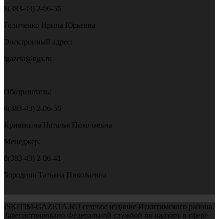
8(383-43) 2-06-56
Голиченко Ирина Юрьевна
Электронный адрес:
igazeta@ngs.ru
Обозреватель:
8(383-43) 2-06-56
Кривякина Наталья Николаевна
Менеджер:
8(383-43) 2-06-41
Бородина Татьяна Николаевна
ISKITIM-GAZETA.RU сетевое издание Искитимского района.
Зарегистрировано Федеральной службой по надзору в сфере