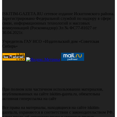
ISKITIM-GAZETA.RU сетевое издание Искитимского района.
Зарегистрировано Федеральной службой по надзору в сфере
связи, информационных технологий и массовых
коммуникаций (Роскомнадзор) Эл № ФС77-81027 от
30.04.2021г.
Учредитель ГАУ НСО «Издательский дом «Советская
Сибирь»
При полном или частичном использовании материалов,
опубликованных на сайте iskitim-gazeta.ru, обязательна
активная гиперссылка на сайт
Все права на материалы, находящиеся на сайте iskitim-
gazeta.ru, охраняются в соответствии с законодательством РФ,
в том числе, об авторском праве и смежных правах.