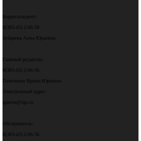
Корреспондент:
8(383-43) 2-06-58
Зубарева Анна Юрьевна
Главный редактор:
8(383-43) 2-06-56
Голиченко Ирина Юрьевна
Электронный адрес:
igazeta@ngs.ru
Обозреватель:
8(383-43) 2-06-56