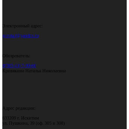
Электронный адрес:
gazeta.i@yandex.ru
Обозреватель:
8(383-43) 7-90-60
Кривякина Наталья Николаевна
Адрес редакции:
633209 г. Искитим
ул. Пушкина, 39 (оф. 305 и 308)