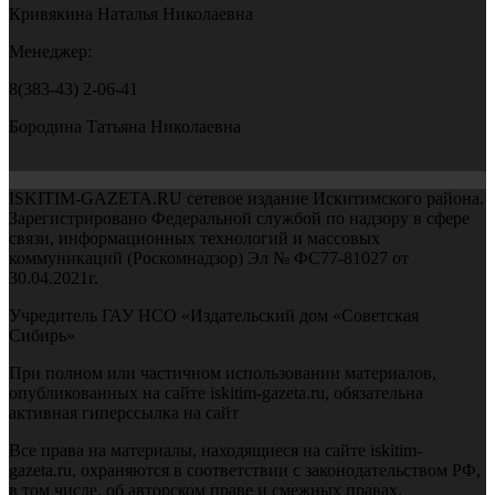
Кривякина Наталья Николаевна
Менеджер:
8(383-43) 2-06-41
Бородина Татьяна Николаевна
ISKITIM-GAZETA.RU сетевое издание Искитимского района.
Зарегистрировано Федеральной службой по надзору в сфере
связи, информационных технологий и массовых
коммуникаций (Роскомнадзор) Эл № ФС77-81027 от
30.04.2021г.
Учредитель ГАУ НСО «Издательский дом «Советская
Сибирь»
При полном или частичном использовании материалов,
опубликованных на сайте iskitim-gazeta.ru, обязательна
активная гиперссылка на сайт
Все права на материалы, находящиеся на сайте iskitim-
gazeta.ru, охраняются в соответствии с законодательством РФ,
в том числе, об авторском праве и смежных правах.