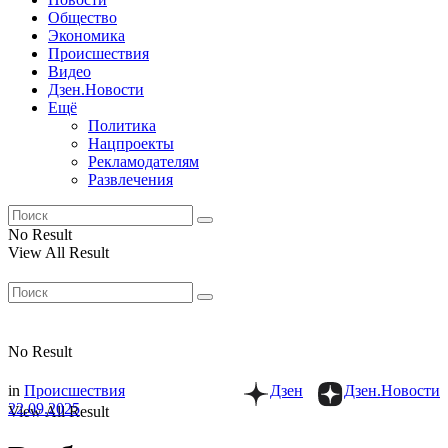
Общество
Экономика
Происшествия
Видео
Дзен.Новости
Ещё
Политика
Нацпроекты
Рекламодателям
Развлечения
No Result
View All Result
No Result
in
Происшествия
Дзен
Дзен.Новости
22.09.2025
View All Result