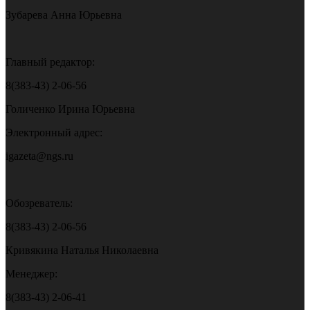
Зубарева Анна Юрьевна
Главный редактор:
8(383-43) 2-06-56
Голиченко Ирина Юрьевна
Электронный адрес:
igazeta@ngs.ru
Обозреватель:
8(383-43) 2-06-56
Кривякина Наталья Николаевна
Менеджер:
8(383-43) 2-06-41