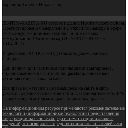
Бородина Татьяна Николаевна
ISKITIM-GAZETA.RU сетевое издание Искитимского района.
Зарегистрировано Федеральной службой по надзору в сфере
связи, информационных технологий и массовых
коммуникаций (Роскомнадзор) Эл № ФС77-81027 от
30.04.2021г.
Учредитель ГАУ НСО «Издательский дом «Советская
Сибирь»
При полном или частичном использовании материалов,
опубликованных на сайте iskitim-gazeta.ru, обязательна
активная гиперссылка на сайт
Все права на материалы, находящиеся на сайте iskitim-
gazeta.ru, охраняются в соответствии с законодательством РФ,
в том числе, об авторском праве и смежных правах.
На информационном ресурсе применяются рекомендательные
технологии (информационные технологии предоставления
информации на основе сбора, систематизации и анализа
сведений, относящихся к предпочтениям пользователей сети