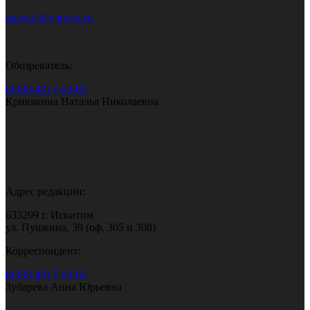
gazeta.i@yandex.ru
Обозреватель:
8(383-43) 7-90-60
Кривякина Наталья Николаевна
Адрес редакции:
633209 г. Искитим
ул. Пушкина, 39 (оф. 305 и 308)
Корреспондент:
8(383-43) 7-90-60
Зубарева Анна Юрьевна