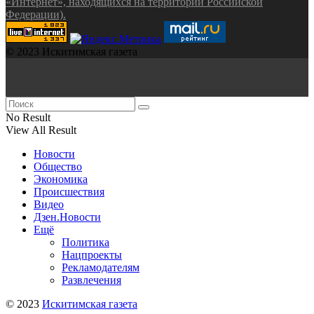
«Интернет», находящихся на территории Российской
Федерации).
© 2023 Искитимская газета
No Result
View All Result
Новости
Общество
Экономика
Происшествия
Видео
Дзен.Новости
Ещё
Политика
Нацпроекты
Рекламодателям
Развлечения
© 2023
Искитимская газета