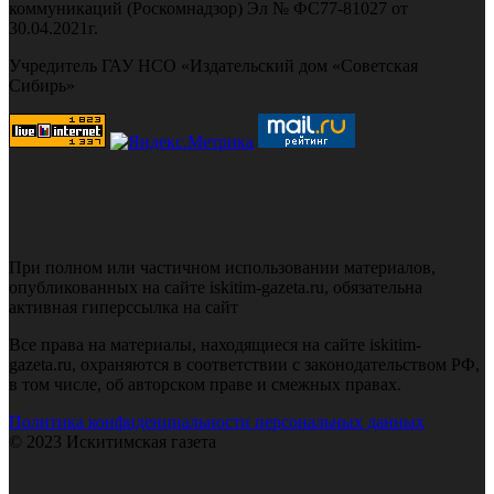
коммуникаций (Роскомнадзор) Эл № ФС77-81027 от
30.04.2021г.
Учредитель ГАУ НСО «Издательский дом «Советская
Сибирь»
При полном или частичном использовании материалов,
опубликованных на сайте iskitim-gazeta.ru, обязательна
активная гиперссылка на сайт
Все права на материалы, находящиеся на сайте iskitim-
gazeta.ru, охраняются в соответствии с законодательством РФ,
в том числе, об авторском праве и смежных правах.
Политика конфиденциальности персональных данных
© 2023 Искитимская газета