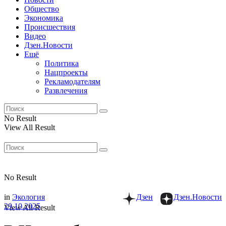
Общество
Экономика
Происшествия
Видео
Дзен.Новости
Ещё
Политика
Нацпроекты
Рекламодателям
Развлечения
No Result
View All Result
No Result
in
Экология
Дзен
Дзен.Новости
29.10.2025
View All Result