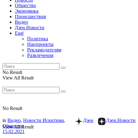
Общество
Экономика
Происшествия
Видео
Дзен.Новости
Ещё
Политика
Нацпроекты
Рекламодателям
Развлечения
No Result
View All Result
No Result
in
Видео
,
Новости Искитима
,
Дзен
Дзен.Новости
Общество
View All Result
15.02.2021