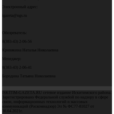
Электронный адрес:
igazeta@ngs.ru
Обозреватель:
8(383-43) 2-06-56
Кривякина Наталья Николаевна
Менеджер:
8(383-43) 2-06-41
Бородина Татьяна Николаевна
ISKITIM-GAZETA.RU сетевое издание Искитимского района.
Зарегистрировано Федеральной службой по надзору в сфере
связи, информационных технологий и массовых
коммуникаций (Роскомнадзор) Эл № ФС77-81027 от
30.04.2021г.