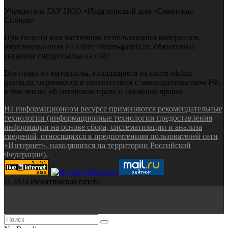
Учредитель ГАУ НСО «Издательский дом «Советская
Сибирь»
При полном или частичном использовании материалов,
опубликованных на сайте iskitim-gazeta.ru, обязательна
активная гиперссылка на сайт
Все права на материалы, находящиеся на сайте iskitim-
gazeta.ru, охраняются в соответствии с законодательством РФ,
в том числе, об авторском праве и смежных правах.
На информационном ресурсе применяются рекомендательные
технологии (информационные технологии предоставления
информации на основе сбора, систематизации и анализа
сведений, относящихся к предпочтениям пользователей сети
«Интернет», находящихся на территории Российской
Федерации).
© 2023 Искитимская газета