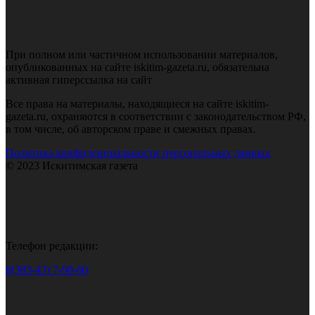
При полном или частичном использовании материалов,
опубликованных на сайте iskitim-gazeta.ru, обязательна
активная гиперссылка на сайт
Все права на материалы, находящиеся на сайте iskitim-
gazeta.ru, охраняются в соответствии с законодательством РФ,
в том числе, об авторском праве и смежных правах.
Политика конфиденциальности персональных данных
© 2023 Искитимская газета
Телефон редакции:
8(383-43) 7-90-60