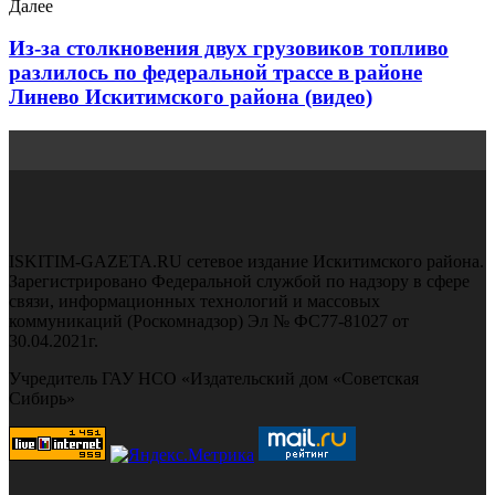
Далее
Из-за столкновения двух грузовиков топливо
разлилось по федеральной трассе в районе
Линево Искитимского района (видео)
ISKITIM-GAZETA.RU сетевое издание Искитимского района.
Зарегистрировано Федеральной службой по надзору в сфере
связи, информационных технологий и массовых
коммуникаций (Роскомнадзор) Эл № ФС77-81027 от
30.04.2021г.
Учредитель ГАУ НСО «Издательский дом «Советская
Сибирь»