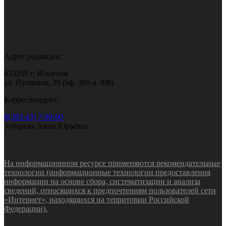
Адрес редакции:
633209 г. Искитим
ул. Пушкина, 39 (оф. 305 и 308)
Корреспондент:
8(383-43) 7-90-60
Зубарева Анна Юрьевна
На информационном ресурсе применяются рекомендательные
технологии (информационные технологии предоставления
информации на основе сбора, систематизации и анализа
сведений, относящихся к предпочтениям пользователей сети
«Интернет», находящихся на территории Российской
Федерации).