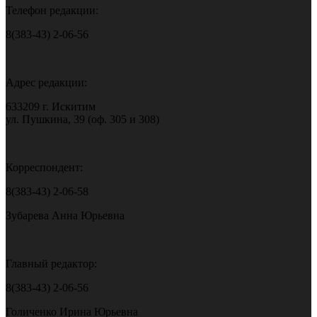
Телефон редакции:
8(383-43) 2-06-56
Адрес редакции:
633209 г. Искитим
ул. Пушкина, 39 (оф. 305 и 308)
Корреспондент:
8(383-43) 2-06-58
Зубарева Анна Юрьевна
Главный редактор:
8(383-43) 2-06-56
Голиченко Ирина Юрьевна